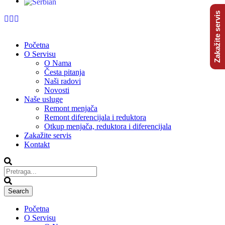
Zakažite servis
Početna
O Servisu
O Nama
Česta pitanja
Naši radovi
Novosti
Naše usluge
Remont menjača
Remont diferencijala i reduktora
Otkup menjača, reduktora i diferencijala
Zakažite servis
Kontakt
Početna
O Servisu