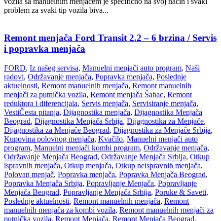
vozila sa manuelnim menjačem je specifično na svoj način i svaki
problem za svaki tip vozila biva...
Remont menjača Ford Transit 2.2 – 6 brzina / Servis
i popravka menjača
FORD
,
Iz našeg servisa
,
Manuelni menjači auto program
,
Naši
radovi
,
Održavanje menjača
,
Popravka menjača
,
Poslednje
aktuelnosti
,
Remont manuelnih menjača
,
Remont manuelnih
menjači za putnička vozila
,
Remont menjača Šabac
,
Remont
reduktora i diferencijala
,
Servis menjača
,
Servisiranje menjača
,
Vesti
Česta pitanja
,
Dijagnostika menjača
,
Dijagnostika Menjača
Beograd
,
Dijagnostika Menjača Srbija
,
Dijagnostika za Menjače
,
Dijagnostika za Menjače Beograd
,
Dijagnostika za Menjače Srbija
,
Kupovina polovnog menjača
,
Kvačilo
,
Manuelni menjači auto
program
,
Manuelni menjači kombi program
,
Održavanje menjača
,
Održavanje Menjača Beograd
,
Održavanje Menjača Srbija
,
Otkup
ispravnih menjača
,
Otkup menjača
,
Otkup neispravnih menjača
,
Polovan menjač
,
Popravka menjača
,
Popravka Menjača Beograd
,
Popravka Menjača Srbija
,
Popravljanje Menjača
,
Popravljanje
Menjača Beograd
,
Popravljanje Menjača Srbija
,
Poruke & Saveti
,
Poslednje aktuelnosti
,
Remont manuelnih menjača
,
Remont
manuelnih menjača za kombi vozila
,
Remont manuelnih menjači za
putnička vozila
,
Remont Menjača
,
Remont Menjača Beograd
,