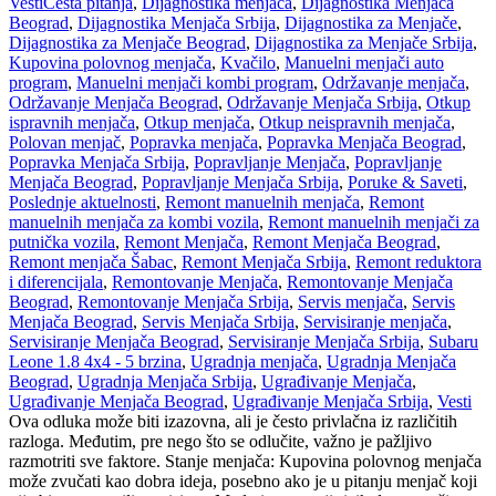
Vesti
Česta pitanja
,
Dijagnostika menjača
,
Dijagnostika Menjača
Beograd
,
Dijagnostika Menjača Srbija
,
Dijagnostika za Menjače
,
Dijagnostika za Menjače Beograd
,
Dijagnostika za Menjače Srbija
,
Kupovina polovnog menjača
,
Kvačilo
,
Manuelni menjači auto
program
,
Manuelni menjači kombi program
,
Održavanje menjača
,
Održavanje Menjača Beograd
,
Održavanje Menjača Srbija
,
Otkup
ispravnih menjača
,
Otkup menjača
,
Otkup neispravnih menjača
,
Polovan menjač
,
Popravka menjača
,
Popravka Menjača Beograd
,
Popravka Menjača Srbija
,
Popravljanje Menjača
,
Popravljanje
Menjača Beograd
,
Popravljanje Menjača Srbija
,
Poruke & Saveti
,
Poslednje aktuelnosti
,
Remont manuelnih menjača
,
Remont
manuelnih menjača za kombi vozila
,
Remont manuelnih menjači za
putnička vozila
,
Remont Menjača
,
Remont Menjača Beograd
,
Remont menjača Šabac
,
Remont Menjača Srbija
,
Remont reduktora
i diferencijala
,
Remontovanje Menjača
,
Remontovanje Menjača
Beograd
,
Remontovanje Menjača Srbija
,
Servis menjača
,
Servis
Menjača Beograd
,
Servis Menjača Srbija
,
Servisiranje menjača
,
Servisiranje Menjača Beograd
,
Servisiranje Menjača Srbija
,
Subaru
Leone 1.8 4x4 - 5 brzina
,
Ugradnja menjača
,
Ugradnja Menjača
Beograd
,
Ugradnja Menjača Srbija
,
Ugrađivanje Menjača
,
Ugrađivanje Menjača Beograd
,
Ugrađivanje Menjača Srbija
,
Vesti
Ova odluka može biti izazovna, ali je često privlačna iz različitih
razloga. Međutim, pre nego što se odlučite, važno je pažljivo
razmotriti sve faktore. Stanje menjača: Kupovina polovnog menjača
može zvučati kao dobra ideja, posebno ako je u pitanju menjač koji