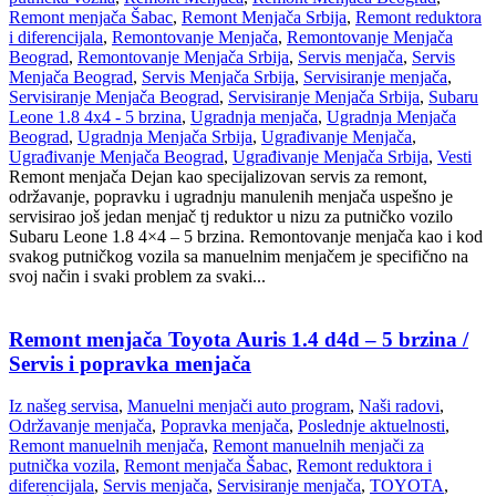
Remont menjača Šabac
,
Remont Menjača Srbija
,
Remont reduktora
i diferencijala
,
Remontovanje Menjača
,
Remontovanje Menjača
Beograd
,
Remontovanje Menjača Srbija
,
Servis menjača
,
Servis
Menjača Beograd
,
Servis Menjača Srbija
,
Servisiranje menjača
,
Servisiranje Menjača Beograd
,
Servisiranje Menjača Srbija
,
Subaru
Leone 1.8 4x4 - 5 brzina
,
Ugradnja menjača
,
Ugradnja Menjača
Beograd
,
Ugradnja Menjača Srbija
,
Ugrađivanje Menjača
,
Ugrađivanje Menjača Beograd
,
Ugrađivanje Menjača Srbija
,
Vesti
Remont menjača Dejan kao specijalizovan servis za remont,
održavanje, popravku i ugradnju manulenih menjača uspešno je
servisirao još jedan menjač tj reduktor u nizu za putničko vozilo
Subaru Leone 1.8 4×4 – 5 brzina. Remontovanje menjača kao i kod
svakog putničkog vozila sa manuelnim menjačem je specifično na
svoj način i svaki problem za svaki...
Remont menjača Toyota Auris 1.4 d4d – 5 brzina /
Servis i popravka menjača
Iz našeg servisa
,
Manuelni menjači auto program
,
Naši radovi
,
Održavanje menjača
,
Popravka menjača
,
Poslednje aktuelnosti
,
Remont manuelnih menjača
,
Remont manuelnih menjači za
putnička vozila
,
Remont menjača Šabac
,
Remont reduktora i
diferencijala
,
Servis menjača
,
Servisiranje menjača
,
TOYOTA
,