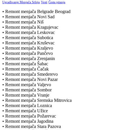
Ugrađivanje Menjača Srbija
Vesti
Česta pitanja
• Remont menjača Belgrade Beograd
• Remont menjača Novi Sad
• Remont menjača Niš
• Remont menjača Kragujevac
• Remont menjača Leskovac
• Remont menjača Subotica
• Remont menjača Kruševac
• Remont menjača Kraljevo
• Remont menjača Pančevo
• Remont menjača Zrenjanin
• Remont menjača Šabac
• Remont menjača Čačak
• Remont menjača Smederevo
• Remont menjača Novi Pazar
• Remont menjača Valjevo
• Remont menjača Sombor
• Remont menjača Vranje
• Remont menjača Sremska Mitrovica
• Remont menjača Loznica
• Remont menjača Užice
• Remont menjača Požarevac
• Remont menjača Jagodina
• Remont menjača Stara Pazova