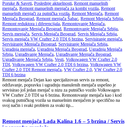
Poruke & Saveti
,
Poslednje aktuelnosti
,
Remont manuelnih
menjača
,
Remont manuelnih menjača za kombi vozila
,
Remont
manuelnih menjači za putnička vozila
,
Remont Menjača
,
Remont
Menjača Beograd
,
Remont menjača Šabac
,
Remont Menjača Srbija
,
Remont reduktora i diferencijala
,
Remontovanje Menjača
,
Remontovanje Menjača Beograd
,
Remontovanje Menjača Srbija
,
Servis menjača
,
Servis Menjača Beograd
,
Servis Menjača Srbija
,
Servis menjača VW Crafter 2.0 TDI 6 brzina
,
Servisiranje menjača
,
Servisiranje Menjača Beograd
,
Servisiranje Menjača Srbija
,
Ugradnja menjača
,
Ugradnja Menjača Beograd
,
Ugradnja Menjača
Srbija
,
Ugrađivanje Menjača
,
Ugrađivanje Menjača Beograd
,
Ugrađivanje Menjača Srbija
,
Vesti
,
Volkswagen VW Crafter 2.0
TDI
,
Volkswagen VW Crafter 2.0 TDI 6 brzina
,
Volkswagen VW
Crafter 2.0 TDI Remont menjača
,
VW Crafter 2.0
,
VW Crafter 2.0
TDI 6 brzina
Remont menjača Dejan kao specijalizovan servis za remont,
održavanje, popravku i ugradnju manulenih menjača uspešno je
servisirao još jedan menjač u nizu za putničko vozilo Volkswagen
VW Crafter 2.0 TDI sa 6 brzina. Remontovanje menjača kao i kod
svakog putničkog vozila sa manuelnim menjačem je specifično na
svoj način i svaki problem za svaki tip...
Remont menjača Lada Kalina 1.6 – 5 brzina / Servis