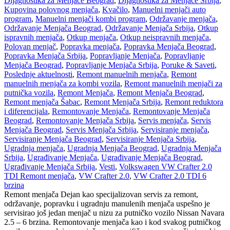
Dijagnostika za Menjače Beograd
,
Dijagnostika za Menjače Srbija
,
Kupovina polovnog menjača
,
Kvačilo
,
Manuelni menjači auto
program
,
Manuelni menjači kombi program
,
Održavanje menjača
,
Održavanje Menjača Beograd
,
Održavanje Menjača Srbija
,
Otkup
ispravnih menjača
,
Otkup menjača
,
Otkup neispravnih menjača
,
Polovan menjač
,
Popravka menjača
,
Popravka Menjača Beograd
,
Popravka Menjača Srbija
,
Popravljanje Menjača
,
Popravljanje
Menjača Beograd
,
Popravljanje Menjača Srbija
,
Poruke & Saveti
,
Poslednje aktuelnosti
,
Remont manuelnih menjača
,
Remont
manuelnih menjača za kombi vozila
,
Remont manuelnih menjači za
putnička vozila
,
Remont Menjača
,
Remont Menjača Beograd
,
Remont menjača Šabac
,
Remont Menjača Srbija
,
Remont reduktora
i diferencijala
,
Remontovanje Menjača
,
Remontovanje Menjača
Beograd
,
Remontovanje Menjača Srbija
,
Servis menjača
,
Servis
Menjača Beograd
,
Servis Menjača Srbija
,
Servisiranje menjača
,
Servisiranje Menjača Beograd
,
Servisiranje Menjača Srbija
,
Ugradnja menjača
,
Ugradnja Menjača Beograd
,
Ugradnja Menjača
Srbija
,
Ugrađivanje Menjača
,
Ugrađivanje Menjača Beograd
,
Ugrađivanje Menjača Srbija
,
Vesti
,
Volkswagen VW Crafter 2.0
TDI Remont menjača
,
VW Crafter 2.0
,
VW Crafter 2.0 TDI 6
brzina
Remont menjača Dejan kao specijalizovan servis za remont,
održavanje, popravku i ugradnju manulenih menjača uspešno je
servisirao još jedan menjač u nizu za putničko vozilo Nissan Navara
2.5 – 6 brzina. Remontovanje menjača kao i kod svakog putničkog