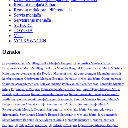
Remont menjača Šabac
Remont reduktora i diferencijala
Servis menjača
Servisiranje menjača
SUBARU
TOYOTA
Vesti
VOLKSWAGEN
Oznake
Dijagnostika menjača
Dijagnostika Menjača Beograd
Dijagnostika Menjača Srbija
Dijagnostika za Menjače
Dijagnostika za Menjače Beograd
Dijagnostika za Menjače Srbija
Kupovina polovnog menjača
Kvačilo
Manuelni menjači auto program
Manuelni menjači
kombi program
Održavanje Menjača Beograd
Održavanje Menjača Srbija
Otkup menjača
Otkup neispravnih menjača
Polovan menjač
Popravka Menjača Beograd
Popravka Menjača
Srbija
Popravljanje Menjača
Popravljanje Menjača Beograd
Popravljanje Menjača Srbija
Poslednje aktuelnosti
Remont manuelnih menjača
Remont manuelnih menjača za kombi
vozila
Remont manuelnih menjači za putnička vozila
Remont Menjača
Remont Menjača
Beograd
Remont Menjača Srbija
Remont menjača Šabac
Remontovanje Menjača
Remontovanje Menjača Beograd
Remontovanje Menjača Srbija
Remont reduktora i
diferencijala
Servisiranje Menjača Beograd
Servisiranje Menjača Srbija
Servis menjača
Servis Menjača Beograd
Servis Menjača Srbija
Ugradnja menjača
Ugradnja Menjača
Beograd
Ugradnja Menjača Srbija
Ugrađivanje Menjača
Ugrađivanje Menjača Beograd