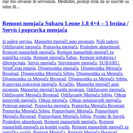
nije bio otvaran ili servisiran. Međutim, postoji rizik da se suočite sa
istim ili...
Remont menjača Subaru Leone 1.8 4×4 – 5 brzina /
Servis i popravka menjača
Iz našeg servisa
,
Manuelni menjači auto program
,
Naši radovi
,
Održavanje menjača
,
Popravka menjača
,
Poslednje aktuelnosti
,
Remont manuelnih menjača
,
Remont manuelnih menjači za
putnička vozila
,
Remont menjača Šabac
,
Remont reduktora i
diferencijala
,
Servis menjača
,
Servisiranje menjača
,
SUBARU
,
Vesti
Česta pitanja
,
Dijagnostika menjača
,
Dijagnostika Menjača
Beograd
,
Dijagnostika Menjača Srbija
,
Dijagnostika za Menjače
,
Dijagnostika za Menjače Beograd
,
Dijagnostika za Menjače Srbija
,
Kupovina polovnog menjača
,
Kvačilo
,
Manuelni menjači auto
program
,
Manuelni menjači kombi program
,
Održavanje menjača
,
Održavanje Menjača Beograd
,
Održavanje Menjača Srbija
,
Otkup
ispravnih menjača
,
Otkup menjača
,
Otkup neispravnih menjača
,
Polovan menjač
,
Popravka menjača
,
Popravka Menjača Beograd
,
Popravka Menjača Srbija
,
Popravljanje Menjača
,
Popravljanje
Menjača Beograd
,
Popravljanje Menjača Srbija
,
Poruke & Saveti
,
Poslednje aktuelnosti
,
Remont manuelnih menjača
,
Remont
manuelnih menjača za kombi vozila
,
Remont manuelnih menjači za
putnička vozila
,
Remont Menjača
,
Remont Menjača Beograd
,