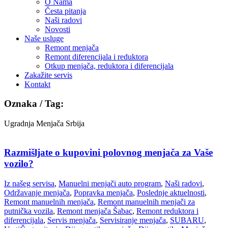
O Nama
Česta pitanja
Naši radovi
Novosti
Naše usluge
Remont menjača
Remont diferencijala i reduktora
Otkup menjača, reduktora i diferencijala
Zakažite servis
Kontakt
Oznaka / Tag:
Ugradnja Menjača Srbija
Razmišljate o kupovini polovnog menjača za Vaše
vozilo?
Iz našeg servisa
,
Manuelni menjači auto program
,
Naši radovi
,
Održavanje menjača
,
Popravka menjača
,
Poslednje aktuelnosti
,
Remont manuelnih menjača
,
Remont manuelnih menjači za
putnička vozila
,
Remont menjača Šabac
,
Remont reduktora i
diferencijala
,
Servis menjača
,
Servisiranje menjača
,
SUBARU
,