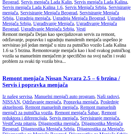
Beograd
,
Servis menjača Lada Kalin
,
Servis menjača Lada Kalina
,
Servis menjača Lada Kalina 1.6
,
Servis Menjača Srbija
,
Servisiranje
menjača
,
Servisiranje Menjača Beograd
,
Servisiranje Menjača
Srbija
,
Ugradnja menjača
,
Ugradnja Menjača Beograd
,
Ugradnja
Menjača Srbija
,
Ugrađivanje Menjača
,
Ugrađivanje Menjača
Beograd
,
Ugrađivanje Menjača Srbija
,
Vesti
Remont menjača Dejan kao specijalizovan servis za remont,
održavanje, popravku i ugradnju manulenih menjača uspešno je
servisirao još jedan menjač u nizu za putničko vozilo Lada Kalina
1.6 sa 5 brzina. Remontovanje menjača kao i kod svakog putničkog
vozila sa manuelnim menjačem je specifično na svoj način i svaki
problem za svaki tip vozila biva...
Remont menjača Nissan Navara 2.5 – 6 brzina /
Servis i popravka menjača
Iz našeg servisa
,
Manuelni menjači auto program
,
Naši radovi
,
NISSAN
,
Održavanje menjača
,
Popravka menjača
,
Poslednje
aktuelnosti
,
Remont manuelnih menjača
,
Remont manuelnih
menjači za putnička vozila
,
Remont menjača Šabac
,
Remont
reduktora i diferencijala
,
Servis menjača
,
Servisiranje menjača
,
Vesti
Česta pitanja
,
Dijagnostika menjača
,
Dijagnostika Menjača
Beograd
,
Dijagnostika Menjača Srbija
,
Dijagnostika za Menjače
,