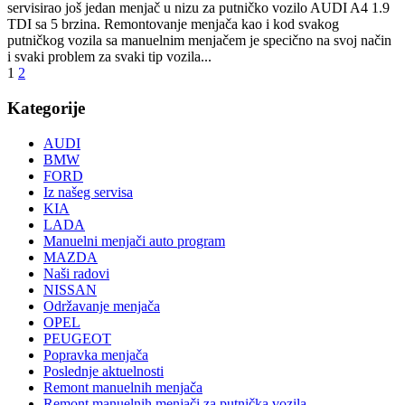
servisirao još jedan menjač u nizu za putničko vozilo AUDI A4 1.9
TDI sa 5 brzina. Remontovanje menjača kao i kod svakog
putničkog vozila sa manuelnim menjačem je specično na svoj način
i svaki problem za svaki tip vozila...
1
2
Kategorije
AUDI
BMW
FORD
Iz našeg servisa
KIA
LADA
Manuelni menjači auto program
MAZDA
Naši radovi
NISSAN
Održavanje menjača
OPEL
PEUGEOT
Popravka menjača
Poslednje aktuelnosti
Remont manuelnih menjača
Remont manuelnih menjači za putnička vozila