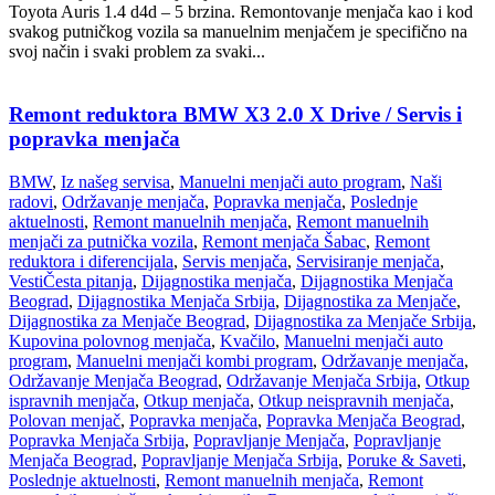
Toyota Auris 1.4 d4d – 5 brzina. Remontovanje menjača kao i kod
svakog putničkog vozila sa manuelnim menjačem je specifično na
svoj način i svaki problem za svaki...
Remont reduktora BMW X3 2.0 X Drive / Servis i
popravka menjača
BMW
,
Iz našeg servisa
,
Manuelni menjači auto program
,
Naši
radovi
,
Održavanje menjača
,
Popravka menjača
,
Poslednje
aktuelnosti
,
Remont manuelnih menjača
,
Remont manuelnih
menjači za putnička vozila
,
Remont menjača Šabac
,
Remont
reduktora i diferencijala
,
Servis menjača
,
Servisiranje menjača
,
Vesti
Česta pitanja
,
Dijagnostika menjača
,
Dijagnostika Menjača
Beograd
,
Dijagnostika Menjača Srbija
,
Dijagnostika za Menjače
,
Dijagnostika za Menjače Beograd
,
Dijagnostika za Menjače Srbija
,
Kupovina polovnog menjača
,
Kvačilo
,
Manuelni menjači auto
program
,
Manuelni menjači kombi program
,
Održavanje menjača
,
Održavanje Menjača Beograd
,
Održavanje Menjača Srbija
,
Otkup
ispravnih menjača
,
Otkup menjača
,
Otkup neispravnih menjača
,
Polovan menjač
,
Popravka menjača
,
Popravka Menjača Beograd
,
Popravka Menjača Srbija
,
Popravljanje Menjača
,
Popravljanje
Menjača Beograd
,
Popravljanje Menjača Srbija
,
Poruke & Saveti
,
Poslednje aktuelnosti
,
Remont manuelnih menjača
,
Remont