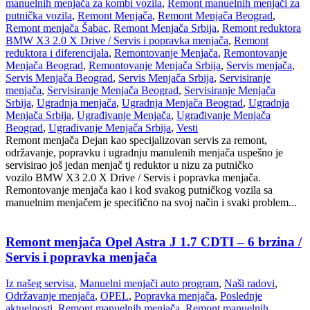
manuelnih menjača za kombi vozila
,
Remont manuelnih menjači za
putnička vozila
,
Remont Menjača
,
Remont Menjača Beograd
,
Remont menjača Šabac
,
Remont Menjača Srbija
,
Remont reduktora
BMW X3 2.0 X Drive / Servis i popravka menjača
,
Remont
reduktora i diferencijala
,
Remontovanje Menjača
,
Remontovanje
Menjača Beograd
,
Remontovanje Menjača Srbija
,
Servis menjača
,
Servis Menjača Beograd
,
Servis Menjača Srbija
,
Servisiranje
menjača
,
Servisiranje Menjača Beograd
,
Servisiranje Menjača
Srbija
,
Ugradnja menjača
,
Ugradnja Menjača Beograd
,
Ugradnja
Menjača Srbija
,
Ugrađivanje Menjača
,
Ugrađivanje Menjača
Beograd
,
Ugrađivanje Menjača Srbija
,
Vesti
Remont menjača Dejan kao specijalizovan servis za remont,
održavanje, popravku i ugradnju manulenih menjača uspešno je
servisirao još jedan menjač tj reduktor u nizu za putničko
vozilo BMW X3 2.0 X Drive / Servis i popravka menjača.
Remontovanje menjača kao i kod svakog putničkog vozila sa
manuelnim menjačem je specifično na svoj način i svaki problem...
Remont menjača Opel Astra J 1.7 CDTI – 6 brzina /
Servis i popravka menjača
Iz našeg servisa
,
Manuelni menjači auto program
,
Naši radovi
,
Održavanje menjača
,
OPEL
,
Popravka menjača
,
Poslednje
aktuelnosti
,
Remont manuelnih menjača
,
Remont manuelnih