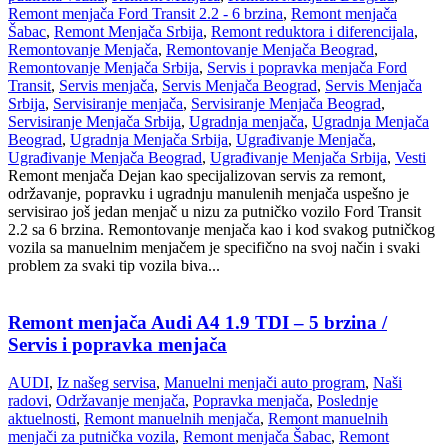
Remont menjača Ford Transit 2.2 - 6 brzina
,
Remont menjača
Šabac
,
Remont Menjača Srbija
,
Remont reduktora i diferencijala
,
Remontovanje Menjača
,
Remontovanje Menjača Beograd
,
Remontovanje Menjača Srbija
,
Servis i popravka menjača Ford
Transit
,
Servis menjača
,
Servis Menjača Beograd
,
Servis Menjača
Srbija
,
Servisiranje menjača
,
Servisiranje Menjača Beograd
,
Servisiranje Menjača Srbija
,
Ugradnja menjača
,
Ugradnja Menjača
Beograd
,
Ugradnja Menjača Srbija
,
Ugrađivanje Menjača
,
Ugrađivanje Menjača Beograd
,
Ugrađivanje Menjača Srbija
,
Vesti
Remont menjača Dejan kao specijalizovan servis za remont,
održavanje, popravku i ugradnju manulenih menjača uspešno je
servisirao još jedan menjač u nizu za putničko vozilo Ford Transit
2.2 sa 6 brzina. Remontovanje menjača kao i kod svakog putničkog
vozila sa manuelnim menjačem je specifično na svoj način i svaki
problem za svaki tip vozila biva...
Remont menjača Audi A4 1.9 TDI – 5 brzina /
Servis i popravka menjača
AUDI
,
Iz našeg servisa
,
Manuelni menjači auto program
,
Naši
radovi
,
Održavanje menjača
,
Popravka menjača
,
Poslednje
aktuelnosti
,
Remont manuelnih menjača
,
Remont manuelnih
menjači za putnička vozila
,
Remont menjača Šabac
,
Remont