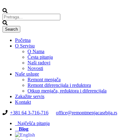
Početna
O Servisu
O Nama
Česta pitanja
Naši radovi
Novosti
Naše usluge
Remont menjača
Remont diferencijala i reduktora
Otkup menjača, reduktora i diferencijala
Zakažite servis
Kontakt
+381 64 3-716-716
office@remontmenjacasrbija.rs
Najčešća pitanja
Blog