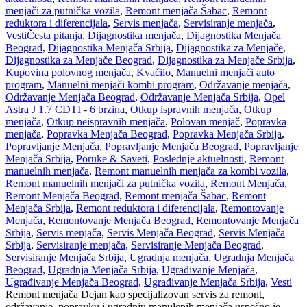
menjači za putnička vozila
,
Remont menjača Šabac
,
Remont
reduktora i diferencijala
,
Servis menjača
,
Servisiranje menjača
,
Vesti
Česta pitanja
,
Dijagnostika menjača
,
Dijagnostika Menjača
Beograd
,
Dijagnostika Menjača Srbija
,
Dijagnostika za Menjače
,
Dijagnostika za Menjače Beograd
,
Dijagnostika za Menjače Srbija
,
Kupovina polovnog menjača
,
Kvačilo
,
Manuelni menjači auto
program
,
Manuelni menjači kombi program
,
Održavanje menjača
,
Održavanje Menjača Beograd
,
Održavanje Menjača Srbija
,
Opel
Astra J 1.7 CDTI - 6 brzina
,
Otkup ispravnih menjača
,
Otkup
menjača
,
Otkup neispravnih menjača
,
Polovan menjač
,
Popravka
menjača
,
Popravka Menjača Beograd
,
Popravka Menjača Srbija
,
Popravljanje Menjača
,
Popravljanje Menjača Beograd
,
Popravljanje
Menjača Srbija
,
Poruke & Saveti
,
Poslednje aktuelnosti
,
Remont
manuelnih menjača
,
Remont manuelnih menjača za kombi vozila
,
Remont manuelnih menjači za putnička vozila
,
Remont Menjača
,
Remont Menjača Beograd
,
Remont menjača Šabac
,
Remont
Menjača Srbija
,
Remont reduktora i diferencijala
,
Remontovanje
Menjača
,
Remontovanje Menjača Beograd
,
Remontovanje Menjača
Srbija
,
Servis menjača
,
Servis Menjača Beograd
,
Servis Menjača
Srbija
,
Servisiranje menjača
,
Servisiranje Menjača Beograd
,
Servisiranje Menjača Srbija
,
Ugradnja menjača
,
Ugradnja Menjača
Beograd
,
Ugradnja Menjača Srbija
,
Ugrađivanje Menjača
,
Ugrađivanje Menjača Beograd
,
Ugrađivanje Menjača Srbija
,
Vesti
Remont menjača Dejan kao specijalizovan servis za remont,
održavanje, popravku i ugradnju manulenih menjača uspešno je