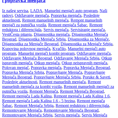
i popravka menjača
Iz našeg servisa
,
LADA
,
Manuelni menjači auto program
,
Naši
radovi
,
Održavanje menjača
,
Popravka menjača
,
Poslednje
aktuelnosti
,
Remont manuelnih menjača
,
Remont manuelnih
menjači za putnička vozila
,
Remont menjača Šabac
,
Remont
reduktora i diferencijala
,
Servis menjača
,
Servisiranje menjača
,
Vesti
Česta pitanja
,
Dijagnostika menjača
,
Dijagnostika Menjača
Beograd
,
Dijagnostika Menjača Srbija
,
Dijagnostika za Menjače
,
Dijagnostika za Menjače Beograd
,
Dijagnostika za Menjače Srbija
,
Kupovina polovnog menjača
,
Kvačilo
,
Manuelni menjači auto
program
,
Manuelni menjači kombi program
,
Održavanje menjača
,
Održavanje Menjača Beograd
,
Održavanje Menjača Srbija
,
Otkup
ispravnih menjača
,
Otkup menjača
,
Otkup neispravnih menjača
,
Polovan menjač
,
Popravka menjača
,
Popravka Menjača Beograd
,
Popravka Menjača Srbija
,
Popravljanje Menjača
,
Popravljanje
Menjača Beograd
,
Popravljanje Menjača Srbija
,
Poruke & Saveti
,
Poslednje aktuelnosti
,
Remont manuelnih menjača
,
Remont
manuelnih menjača za kombi vozila
,
Remont manuelnih menjači za
putnička vozila
,
Remont Menjača
,
Remont Menjača Beograd
,
Remont menjača Lada Kalina
,
Remont menjača Lada Kalina 1.6
,
Remont menjača Lada Kalina 1.6 - 5 brzina
,
Remont menjača
Šabac
,
Remont Menjača Srbija
,
Remont reduktora i diferencijala
,
Remontovanje Menjača
,
Remontovanje Menjača Beograd
,
Remontovanje Menjača Srbija
,
Servis menjača
,
Servis Menjača