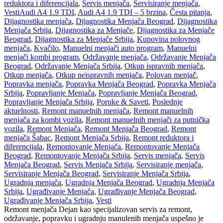
reduktora i diferencijala
,
Servis menjača
,
Servisiranje menjača
,
Vesti
Audi A4 1.9 TDI
,
Audi A4 1.9 TDI – 5 brzina
,
Česta pitanja
,
Dijagnostika menjača
,
Dijagnostika Menjača Beograd
,
Dijagnostika
Menjača Srbija
,
Dijagnostika za Menjače
,
Dijagnostika za Menjače
Beograd
,
Dijagnostika za Menjače Srbija
,
Kupovina polovnog
menjača
,
Kvačilo
,
Manuelni menjači auto program
,
Manuelni
menjači kombi program
,
Održavanje menjača
,
Održavanje Menjača
Beograd
,
Održavanje Menjača Srbija
,
Otkup ispravnih menjača
,
Otkup menjača
,
Otkup neispravnih menjača
,
Polovan menjač
,
Popravka menjača
,
Popravka Menjača Beograd
,
Popravka Menjača
Srbija
,
Popravljanje Menjača
,
Popravljanje Menjača Beograd
,
Popravljanje Menjača Srbija
,
Poruke & Saveti
,
Poslednje
aktuelnosti
,
Remont manuelnih menjača
,
Remont manuelnih
menjača za kombi vozila
,
Remont manuelnih menjači za putnička
vozila
,
Remont Menjača
,
Remont Menjača Beograd
,
Remont
menjača Šabac
,
Remont Menjača Srbija
,
Remont reduktora i
diferencijala
,
Remontovanje Menjača
,
Remontovanje Menjača
Beograd
,
Remontovanje Menjača Srbija
,
Servis menjača
,
Servis
Menjača Beograd
,
Servis Menjača Srbija
,
Servisiranje menjača
,
Servisiranje Menjača Beograd
,
Servisiranje Menjača Srbija
,
Ugradnja menjača
,
Ugradnja Menjača Beograd
,
Ugradnja Menjača
Srbija
,
Ugrađivanje Menjača
,
Ugrađivanje Menjača Beograd
,
Ugrađivanje Menjača Srbija
,
Vesti
Remont menjača Dejan kao specijalizovan servis za remont,
održavanje, popravku i ugradnju manulenih menjača uspešno je