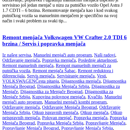
servisirao još jedan menjač u nizu za putničko vozilo Opel Astra J
1.7 CDTI – 6 brzina. Remontovanje menjača kao i kod svakog
putničkog vozila sa manuelnim menjačem je specifično na svoj
način i svaki problem za svaki tip...
Remont menjača Volkswagen VW Crafter 2.0 TDI 6
brzina / Servis i popravka menjača
Iz našeg servisa
,
Manuelni menjači auto program
,
Naši radovi
,
Održavanje menjača
,
Popravka menjača
,
Poslednje aktuelnosti
,
Remont manuelnih menjača
,
Remont manuelnih menjači za
putnička vozila
,
Remont menjača Šabac
,
Remont reduktora i
diferencijala
,
Servis menjača
,
Servisiranje menjača
,
Vesti
,
VOLKSWAGEN
Česta pitanja
,
Dijagnostika menjača
,
Dijagnostika
Menjača Beograd
,
Dijagnostika Menjača Srbija
,
Dijagnostika za
Menjače
,
Dijagnostika za Menjače Beograd
,
Dijagnostika za
Menjače Srbija
,
Kupovina polovnog menjača
,
Kvačilo
,
Manuelni
menjači auto program
,
Manuelni menjači kombi program
,
Održavanje menjača
,
Održavanje Menjača Beograd
,
Održavanje
Menjača Srbija
,
Otkup ispravnih menjača
,
Otkup menjača
,
Otkup
neispravnih menjača
,
Polovan menjač
,
Popravka menjača
,
Popravka
Menjača Beograd
,
Popravka Menjača Srbija
,
Popravljanje Menjača
,
Popravljanje Menjača Beograd
,
Popravljanje Menjača Srbija
,