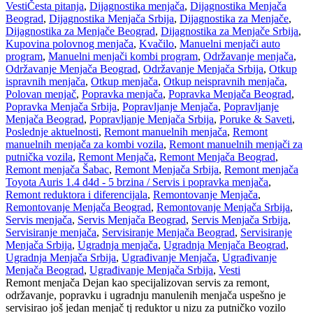
Vesti
Česta pitanja
,
Dijagnostika menjača
,
Dijagnostika Menjača
Beograd
,
Dijagnostika Menjača Srbija
,
Dijagnostika za Menjače
,
Dijagnostika za Menjače Beograd
,
Dijagnostika za Menjače Srbija
,
Kupovina polovnog menjača
,
Kvačilo
,
Manuelni menjači auto
program
,
Manuelni menjači kombi program
,
Održavanje menjača
,
Održavanje Menjača Beograd
,
Održavanje Menjača Srbija
,
Otkup
ispravnih menjača
,
Otkup menjača
,
Otkup neispravnih menjača
,
Polovan menjač
,
Popravka menjača
,
Popravka Menjača Beograd
,
Popravka Menjača Srbija
,
Popravljanje Menjača
,
Popravljanje
Menjača Beograd
,
Popravljanje Menjača Srbija
,
Poruke & Saveti
,
Poslednje aktuelnosti
,
Remont manuelnih menjača
,
Remont
manuelnih menjača za kombi vozila
,
Remont manuelnih menjači za
putnička vozila
,
Remont Menjača
,
Remont Menjača Beograd
,
Remont menjača Šabac
,
Remont Menjača Srbija
,
Remont menjača
Toyota Auris 1.4 d4d - 5 brzina / Servis i popravka menjača
,
Remont reduktora i diferencijala
,
Remontovanje Menjača
,
Remontovanje Menjača Beograd
,
Remontovanje Menjača Srbija
,
Servis menjača
,
Servis Menjača Beograd
,
Servis Menjača Srbija
,
Servisiranje menjača
,
Servisiranje Menjača Beograd
,
Servisiranje
Menjača Srbija
,
Ugradnja menjača
,
Ugradnja Menjača Beograd
,
Ugradnja Menjača Srbija
,
Ugrađivanje Menjača
,
Ugrađivanje
Menjača Beograd
,
Ugrađivanje Menjača Srbija
,
Vesti
Remont menjača Dejan kao specijalizovan servis za remont,
održavanje, popravku i ugradnju manulenih menjača uspešno je
servisirao još jedan menjač tj reduktor u nizu za putničko vozilo