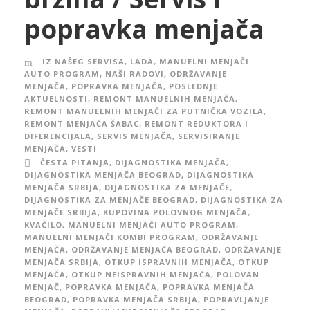
popravka menjača
IZ NAŠEG SERVISA
,
LADA
,
MANUELNI MENJAČI
AUTO PROGRAM
,
NAŠI RADOVI
,
ODRŽAVANJE
MENJAČA
,
POPRAVKA MENJAČA
,
POSLEDNJE
AKTUELNOSTI
,
REMONT MANUELNIH MENJAČA
,
REMONT MANUELNIH MENJAČI ZA PUTNIČKA VOZILA
,
REMONT MENJAČA ŠABAC
,
REMONT REDUKTORA I
DIFERENCIJALA
,
SERVIS MENJAČA
,
SERVISIRANJE
MENJAČA
,
VESTI
ČESTA PITANJA
,
DIJAGNOSTIKA MENJAČA
,
DIJAGNOSTIKA MENJAČA BEOGRAD
,
DIJAGNOSTIKA
MENJAČA SRBIJA
,
DIJAGNOSTIKA ZA MENJAČE
,
DIJAGNOSTIKA ZA MENJAČE BEOGRAD
,
DIJAGNOSTIKA ZA
MENJAČE SRBIJA
,
KUPOVINA POLOVNOG MENJAČA
,
KVAČILO
,
MANUELNI MENJAČI AUTO PROGRAM
,
MANUELNI MENJAČI KOMBI PROGRAM
,
ODRŽAVANJE
MENJAČA
,
ODRŽAVANJE MENJAČA BEOGRAD
,
ODRŽAVANJE
MENJAČA SRBIJA
,
OTKUP ISPRAVNIH MENJAČA
,
OTKUP
MENJAČA
,
OTKUP NEISPRAVNIH MENJAČA
,
POLOVAN
MENJAČ
,
POPRAVKA MENJAČA
,
POPRAVKA MENJAČA
BEOGRAD
,
POPRAVKA MENJAČA SRBIJA
,
POPRAVLJANJE