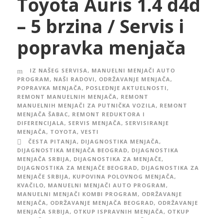
Toyota Auris 1.4 d4d
– 5 brzina / Servis i
popravka menjača
IZ NAŠEG SERVISA
,
MANUELNI MENJAČI AUTO
PROGRAM
,
NAŠI RADOVI
,
ODRŽAVANJE MENJAČA
,
POPRAVKA MENJAČA
,
POSLEDNJE AKTUELNOSTI
,
REMONT MANUELNIH MENJAČA
,
REMONT
MANUELNIH MENJAČI ZA PUTNIČKA VOZILA
,
REMONT
MENJAČA ŠABAC
,
REMONT REDUKTORA I
DIFERENCIJALA
,
SERVIS MENJAČA
,
SERVISIRANJE
MENJAČA
,
TOYOTA
,
VESTI
ČESTA PITANJA
,
DIJAGNOSTIKA MENJAČA
,
DIJAGNOSTIKA MENJAČA BEOGRAD
,
DIJAGNOSTIKA
MENJAČA SRBIJA
,
DIJAGNOSTIKA ZA MENJAČE
,
DIJAGNOSTIKA ZA MENJAČE BEOGRAD
,
DIJAGNOSTIKA ZA
MENJAČE SRBIJA
,
KUPOVINA POLOVNOG MENJAČA
,
KVAČILO
,
MANUELNI MENJAČI AUTO PROGRAM
,
MANUELNI MENJAČI KOMBI PROGRAM
,
ODRŽAVANJE
MENJAČA
,
ODRŽAVANJE MENJAČA BEOGRAD
,
ODRŽAVANJE
MENJAČA SRBIJA
,
OTKUP ISPRAVNIH MENJAČA
,
OTKUP