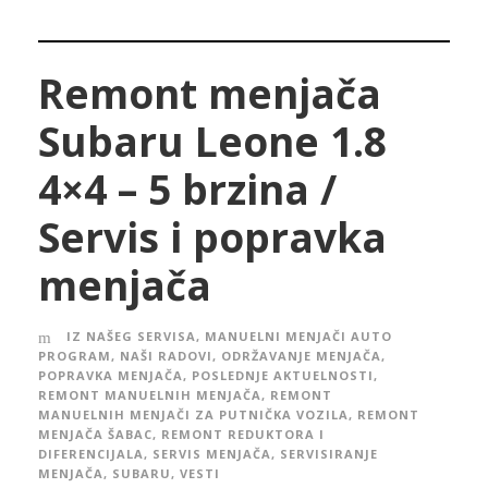
Remont menjača
Subaru Leone 1.8
4×4 – 5 brzina /
Servis i popravka
menjača
IZ NAŠEG SERVISA
,
MANUELNI MENJAČI AUTO
PROGRAM
,
NAŠI RADOVI
,
ODRŽAVANJE MENJAČA
,
POPRAVKA MENJAČA
,
POSLEDNJE AKTUELNOSTI
,
REMONT MANUELNIH MENJAČA
,
REMONT
MANUELNIH MENJAČI ZA PUTNIČKA VOZILA
,
REMONT
MENJAČA ŠABAC
,
REMONT REDUKTORA I
DIFERENCIJALA
,
SERVIS MENJAČA
,
SERVISIRANJE
MENJAČA
,
SUBARU
,
VESTI