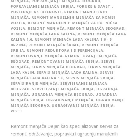
MENJAČA
,
POPRAVLJANJE MENJAČA BEOGRAD
,
POPRAVLJANJE MENJAČA SRBIJA
,
PORUKE & SAVETI
,
POSLEDNJE AKTUELNOSTI
,
REMONT MANUELNIH
MENJAČA
,
REMONT MANUELNIH MENJAČA ZA KOMBI
VOZILA
,
REMONT MANUELNIH MENJAČI ZA PUTNIČKA
VOZILA
,
REMONT MENJAČA
,
REMONT MENJAČA BEOGRAD
,
REMONT MENJAČA LADA KALINA
,
REMONT MENJAČA LADA
KALINA 1.6
,
REMONT MENJAČA LADA KALINA 1.6 - 5
BRZINA
,
REMONT MENJAČA ŠABAC
,
REMONT MENJAČA
SRBIJA
,
REMONT REDUKTORA I DIFERENCIJALA
,
REMONTOVANJE MENJAČA
,
REMONTOVANJE MENJAČA
BEOGRAD
,
REMONTOVANJE MENJAČA SRBIJA
,
SERVIS
MENJAČA
,
SERVIS MENJAČA BEOGRAD
,
SERVIS MENJAČA
LADA KALIN
,
SERVIS MENJAČA LADA KALINA
,
SERVIS
MENJAČA LADA KALINA 1.6
,
SERVIS MENJAČA SRBIJA
,
SERVISIRANJE MENJAČA
,
SERVISIRANJE MENJAČA
BEOGRAD
,
SERVISIRANJE MENJAČA SRBIJA
,
UGRADNJA
MENJAČA
,
UGRADNJA MENJAČA BEOGRAD
,
UGRADNJA
MENJAČA SRBIJA
,
UGRAĐIVANJE MENJAČA
,
UGRAĐIVANJE
MENJAČA BEOGRAD
,
UGRAĐIVANJE MENJAČA SRBIJA
,
VESTI
Remont menjača Dejan kao specijalizovan servis za
remont, održavanje, popravku i ugradnju manulenih