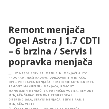
Remont menjača
Opel Astra J 1.7 CDTI
– 6 brzina / Servis i
popravka menjača
IZ NAŠEG SERVISA
,
MANUELNI MENJAČI AUTO
PROGRAM
,
NAŠI RADOVI
,
ODRŽAVANJE MENJAČA
,
OPEL
,
POPRAVKA MENJAČA
,
POSLEDNJE AKTUELNOSTI
,
REMONT MANUELNIH MENJAČA
,
REMONT
MANUELNIH MENJAČI ZA PUTNIČKA VOZILA
,
REMONT
MENJAČA ŠABAC
,
REMONT REDUKTORA I
DIFERENCIJALA
,
SERVIS MENJAČA
,
SERVISIRANJE
MENJAČA
,
VESTI
ČESTA PITANJA
,
DIJAGNOSTIKA MENJAČA
,