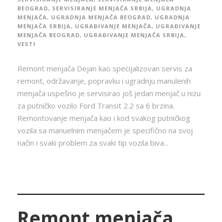
BEOGRAD
,
SERVISIRANJE MENJAČA SRBIJA
,
UGRADNJA
MENJAČA
,
UGRADNJA MENJAČA BEOGRAD
,
UGRADNJA
MENJAČA SRBIJA
,
UGRAĐIVANJE MENJAČA
,
UGRAĐIVANJE
MENJAČA BEOGRAD
,
UGRAĐIVANJE MENJAČA SRBIJA
,
VESTI
Remont menjača Dejan kao specijalizovan servis za
remont, održavanje, popravku i ugradnju manulenih
menjača uspešno je servisirao još jedan menjač u nizu
za putničko vozilo Ford Transit 2.2 sa 6 brzina.
Remontovanje menjača kao i kod svakog putničkog
vozila sa manuelnim menjačem je specifično na svoj
način i svaki problem za svaki tip vozila biva...
Remont menjača