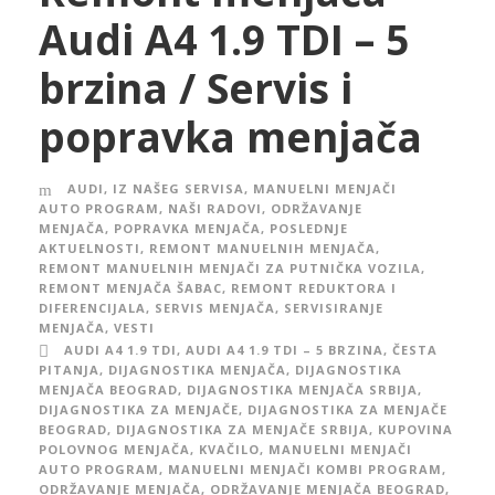
Audi A4 1.9 TDI – 5
brzina / Servis i
popravka menjača
AUDI
,
IZ NAŠEG SERVISA
,
MANUELNI MENJAČI
AUTO PROGRAM
,
NAŠI RADOVI
,
ODRŽAVANJE
MENJAČA
,
POPRAVKA MENJAČA
,
POSLEDNJE
AKTUELNOSTI
,
REMONT MANUELNIH MENJAČA
,
REMONT MANUELNIH MENJAČI ZA PUTNIČKA VOZILA
,
REMONT MENJAČA ŠABAC
,
REMONT REDUKTORA I
DIFERENCIJALA
,
SERVIS MENJAČA
,
SERVISIRANJE
MENJAČA
,
VESTI
AUDI A4 1.9 TDI
,
AUDI A4 1.9 TDI – 5 BRZINA
,
ČESTA
PITANJA
,
DIJAGNOSTIKA MENJAČA
,
DIJAGNOSTIKA
MENJAČA BEOGRAD
,
DIJAGNOSTIKA MENJAČA SRBIJA
,
DIJAGNOSTIKA ZA MENJAČE
,
DIJAGNOSTIKA ZA MENJAČE
BEOGRAD
,
DIJAGNOSTIKA ZA MENJAČE SRBIJA
,
KUPOVINA
POLOVNOG MENJAČA
,
KVAČILO
,
MANUELNI MENJAČI
AUTO PROGRAM
,
MANUELNI MENJAČI KOMBI PROGRAM
,
ODRŽAVANJE MENJAČA
,
ODRŽAVANJE MENJAČA BEOGRAD
,