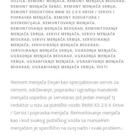
VOZILA
,
REMONT MENJAČA
,
REMONT MENJAČA BEOGRAD
,
REMONT MENJAČA ŠABAC
,
REMONT MENJAČA SRBIJA
,
REMONT REDUKTORA BMW X3 2.0 X DRIVE / SERVIS I
POPRAVKA MENJAČA
,
REMONT REDUKTORA I
DIFERENCIJALA
,
REMONTOVANJE MENJAČA
,
REMONTOVANJE MENJAČA BEOGRAD
,
REMONTOVANJE
MENJAČA SRBIJA
,
SERVIS MENJAČA
,
SERVIS MENJAČA
BEOGRAD
,
SERVIS MENJAČA SRBIJA
,
SERVISIRANJE
MENJAČA
,
SERVISIRANJE MENJAČA BEOGRAD
,
SERVISIRANJE MENJAČA SRBIJA
,
UGRADNJA MENJAČA
,
UGRADNJA MENJAČA BEOGRAD
,
UGRADNJA MENJAČA
SRBIJA
,
UGRAĐIVANJE MENJAČA
,
UGRAĐIVANJE MENJAČA
BEOGRAD
,
UGRAĐIVANJE MENJAČA SRBIJA
,
VESTI
Remont menjača Dejan kao specijalizovan servis za
remont, održavanje, popravku i ugradnju manulenih
menjača uspešno je servisirao još jedan menjač tj
reduktor u nizu za putničko vozilo BMW X3 2.0 X Drive
/ Servis i popravka menjača. Remontovanje menjača
kao i kod svakog putničkog vozila sa manuelnim
menjačem je specifično na svoj način i svaki problem...