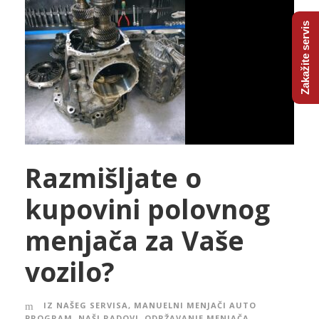
Zakažite servis
Razmišljate o
kupovini polovnog
menjača za Vaše
vozilo?
IZ NAŠEG SERVISA
,
MANUELNI MENJAČI AUTO
PROGRAM
,
NAŠI RADOVI
,
ODRŽAVANJE MENJAČA
,