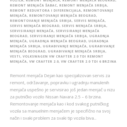
VOZILA
,
REMONT MENJAČA
,
REMONT MENJAČA BEOGRAD
,
REMONT MENJAČA ŠABAC
,
REMONT MENJAČA SRBIJA
,
REMONT REDUKTORA I DIFERENCIJALA
,
REMONTOVANJE
MENJAČA
,
REMONTOVANJE MENJAČA BEOGRAD
,
REMONTOVANJE MENJAČA SRBIJA
,
SERVIS MENJAČA
,
SERVIS MENJAČA BEOGRAD
,
SERVIS MENJAČA SRBIJA
,
SERVISIRANJE MENJAČA
,
SERVISIRANJE MENJAČA
BEOGRAD
,
SERVISIRANJE MENJAČA SRBIJA
,
UGRADNJA
MENJAČA
,
UGRADNJA MENJAČA BEOGRAD
,
UGRADNJA
MENJAČA SRBIJA
,
UGRAĐIVANJE MENJAČA
,
UGRAĐIVANJE
MENJAČA BEOGRAD
,
UGRAĐIVANJE MENJAČA SRBIJA
,
VESTI
,
VOLKSWAGEN VW CRAFTER 2.0 TDI REMONT
MENJAČA
,
VW CRAFTER 2.0
,
VW CRAFTER 2.0 TDI 6 BRZINA
Remont menjača Dejan kao specijalizovan servis za
remont, održavanje, popravku i ugradnju manulenih
menjača uspešno je servisirao još jedan menjač u nizu
za putničko vozilo Nissan Navara 2.5 – 6 brzina.
Remontovanje menjača kao i kod svakog putničkog
vozila sa manuelnim menjačem je specifično na svoj
način i svaki problem za svaki tip vozila biva...