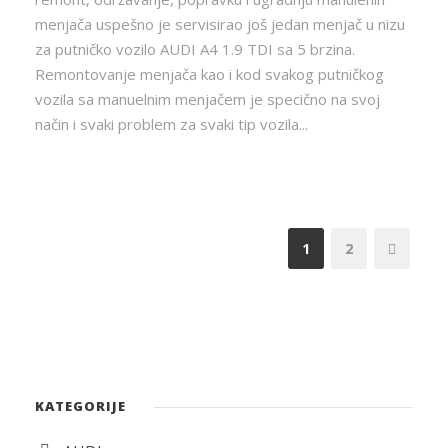
menjača uspešno je servisirao još jedan menjač u nizu
za putničko vozilo AUDI A4 1.9 TDI sa 5 brzina.
Remontovanje menjača kao i kod svakog putničkog
vozila sa manuelnim menjačem je specično na svoj
način i svaki problem za svaki tip vozila...
1
2
KATEGORIJE