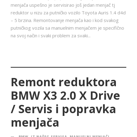
menjača uspešno je servisirao još jedan menjač tj
reduktor u nizu za putničko vozilo Toyota Auris 1.4 d4d
– 5 brzina. Remontovanje menjača kao i kod svakog
putničkog vozila sa manuelnim menjačem je specifično
na svoj način i svaki problem za svaki...
Remont reduktora
BMW X3 2.0 X Drive
/ Servis i popravka
menjača
BMW
,
IZ NAŠEG SERVISA
,
MANUELNI MENJAČI