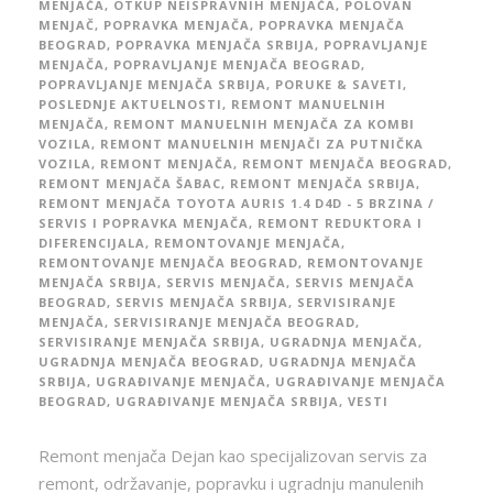
MENJAČA
,
OTKUP NEISPRAVNIH MENJAČA
,
POLOVAN
MENJAČ
,
POPRAVKA MENJAČA
,
POPRAVKA MENJAČA
BEOGRAD
,
POPRAVKA MENJAČA SRBIJA
,
POPRAVLJANJE
MENJAČA
,
POPRAVLJANJE MENJAČA BEOGRAD
,
POPRAVLJANJE MENJAČA SRBIJA
,
PORUKE & SAVETI
,
POSLEDNJE AKTUELNOSTI
,
REMONT MANUELNIH
MENJAČA
,
REMONT MANUELNIH MENJAČA ZA KOMBI
VOZILA
,
REMONT MANUELNIH MENJAČI ZA PUTNIČKA
VOZILA
,
REMONT MENJAČA
,
REMONT MENJAČA BEOGRAD
,
REMONT MENJAČA ŠABAC
,
REMONT MENJAČA SRBIJA
,
REMONT MENJAČA TOYOTA AURIS 1.4 D4D - 5 BRZINA /
SERVIS I POPRAVKA MENJAČA
,
REMONT REDUKTORA I
DIFERENCIJALA
,
REMONTOVANJE MENJAČA
,
REMONTOVANJE MENJAČA BEOGRAD
,
REMONTOVANJE
MENJAČA SRBIJA
,
SERVIS MENJAČA
,
SERVIS MENJAČA
BEOGRAD
,
SERVIS MENJAČA SRBIJA
,
SERVISIRANJE
MENJAČA
,
SERVISIRANJE MENJAČA BEOGRAD
,
SERVISIRANJE MENJAČA SRBIJA
,
UGRADNJA MENJAČA
,
UGRADNJA MENJAČA BEOGRAD
,
UGRADNJA MENJAČA
SRBIJA
,
UGRAĐIVANJE MENJAČA
,
UGRAĐIVANJE MENJAČA
BEOGRAD
,
UGRAĐIVANJE MENJAČA SRBIJA
,
VESTI
Remont menjača Dejan kao specijalizovan servis za
remont, održavanje, popravku i ugradnju manulenih