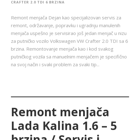
CRAFTER 2.0 TDI 6 BRZINA
Remont menjača Dejan kao specijalizovan servis za
remont, održavanje, popravku i ugradnju manulenih
menjača uspešno je servisirao još jedan menjač u nizu
za putničko vozilo Volkswagen VW Crafter 2.0 TDI sa 6
brzina. Remontovanje menjača kao i kod svakog
putničkog vozila sa manuelnim menjačem je specifično
na svoj način i svaki problem za svaki tip...
Remont menjača
Lada Kalina 1.6 – 5
brzina / Servis i