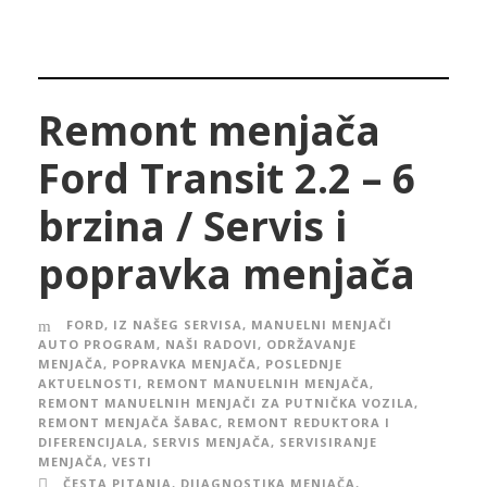
Remont menjača
Ford Transit 2.2 – 6
brzina / Servis i
popravka menjača
FORD
,
IZ NAŠEG SERVISA
,
MANUELNI MENJAČI
AUTO PROGRAM
,
NAŠI RADOVI
,
ODRŽAVANJE
MENJAČA
,
POPRAVKA MENJAČA
,
POSLEDNJE
AKTUELNOSTI
,
REMONT MANUELNIH MENJAČA
,
REMONT MANUELNIH MENJAČI ZA PUTNIČKA VOZILA
,
REMONT MENJAČA ŠABAC
,
REMONT REDUKTORA I
DIFERENCIJALA
,
SERVIS MENJAČA
,
SERVISIRANJE
MENJAČA
,
VESTI
ČESTA PITANJA
,
DIJAGNOSTIKA MENJAČA
,