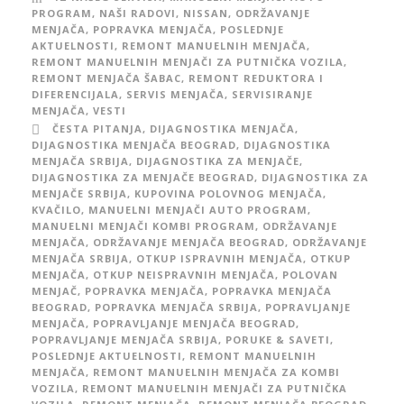
PROGRAM
,
NAŠI RADOVI
,
NISSAN
,
ODRŽAVANJE
MENJAČA
,
POPRAVKA MENJAČA
,
POSLEDNJE
AKTUELNOSTI
,
REMONT MANUELNIH MENJAČA
,
REMONT MANUELNIH MENJAČI ZA PUTNIČKA VOZILA
,
REMONT MENJAČA ŠABAC
,
REMONT REDUKTORA I
DIFERENCIJALA
,
SERVIS MENJAČA
,
SERVISIRANJE
MENJAČA
,
VESTI
ČESTA PITANJA
,
DIJAGNOSTIKA MENJAČA
,
DIJAGNOSTIKA MENJAČA BEOGRAD
,
DIJAGNOSTIKA
MENJAČA SRBIJA
,
DIJAGNOSTIKA ZA MENJAČE
,
DIJAGNOSTIKA ZA MENJAČE BEOGRAD
,
DIJAGNOSTIKA ZA
MENJAČE SRBIJA
,
KUPOVINA POLOVNOG MENJAČA
,
KVAČILO
,
MANUELNI MENJAČI AUTO PROGRAM
,
MANUELNI MENJAČI KOMBI PROGRAM
,
ODRŽAVANJE
MENJAČA
,
ODRŽAVANJE MENJAČA BEOGRAD
,
ODRŽAVANJE
MENJAČA SRBIJA
,
OTKUP ISPRAVNIH MENJAČA
,
OTKUP
MENJAČA
,
OTKUP NEISPRAVNIH MENJAČA
,
POLOVAN
MENJAČ
,
POPRAVKA MENJAČA
,
POPRAVKA MENJAČA
BEOGRAD
,
POPRAVKA MENJAČA SRBIJA
,
POPRAVLJANJE
MENJAČA
,
POPRAVLJANJE MENJAČA BEOGRAD
,
POPRAVLJANJE MENJAČA SRBIJA
,
PORUKE & SAVETI
,
POSLEDNJE AKTUELNOSTI
,
REMONT MANUELNIH
MENJAČA
,
REMONT MANUELNIH MENJAČA ZA KOMBI
VOZILA
,
REMONT MANUELNIH MENJAČI ZA PUTNIČKA