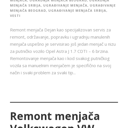
MENJAČA
,
UGRADNJA MENJAČA BEOGRAD
,
UGRADNJA
MENJAČA SRBIJA
,
UGRAĐIVANJE MENJAČA
,
UGRAĐIVANJE
MENJAČA BEOGRAD
,
UGRAĐIVANJE MENJAČA SRBIJA
,
VESTI
Remont menjača Dejan kao specijalizovan servis za
remont, održavanje, popravku i ugradnju manulenih
menjača uspešno je servisirao još jedan menjač u nizu
za putničko vozilo Opel Astra J 1.7 CDTI – 6 brzina.
Remontovanje menjača kao i kod svakog putničkog
vozila sa manuelnim menjačem je specifično na svoj
način i svaki problem za svaki tip...
Remont menjača