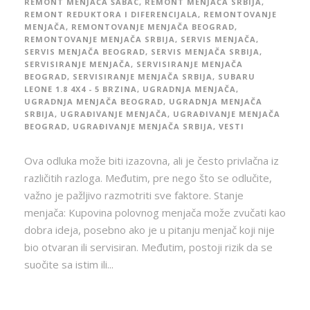
REMONT MENJAČA ŠABAC
,
REMONT MENJAČA SRBIJA
,
REMONT REDUKTORA I DIFERENCIJALA
,
REMONTOVANJE
MENJAČA
,
REMONTOVANJE MENJAČA BEOGRAD
,
REMONTOVANJE MENJAČA SRBIJA
,
SERVIS MENJAČA
,
SERVIS MENJAČA BEOGRAD
,
SERVIS MENJAČA SRBIJA
,
SERVISIRANJE MENJAČA
,
SERVISIRANJE MENJAČA
BEOGRAD
,
SERVISIRANJE MENJAČA SRBIJA
,
SUBARU
LEONE 1.8 4X4 - 5 BRZINA
,
UGRADNJA MENJAČA
,
UGRADNJA MENJAČA BEOGRAD
,
UGRADNJA MENJAČA
SRBIJA
,
UGRAĐIVANJE MENJAČA
,
UGRAĐIVANJE MENJAČA
BEOGRAD
,
UGRAĐIVANJE MENJAČA SRBIJA
,
VESTI
Ova odluka može biti izazovna, ali je često privlačna iz
različitih razloga. Međutim, pre nego što se odlučite,
važno je pažljivo razmotriti sve faktore. Stanje
menjača: Kupovina polovnog menjača može zvučati kao
dobra ideja, posebno ako je u pitanju menjač koji nije
bio otvaran ili servisiran. Međutim, postoji rizik da se
suočite sa istim ili...