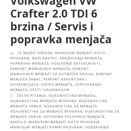
Volkswagen VW
Crafter 2.0 TDI 6
brzina / Servis i
popravka menjača
IZ NAŠEG SERVISA
,
MANUELNI MENJAČI AUTO
PROGRAM
,
NAŠI RADOVI
,
ODRŽAVANJE MENJAČA
,
POPRAVKA MENJAČA
,
POSLEDNJE AKTUELNOSTI
,
REMONT MANUELNIH MENJAČA
,
REMONT
MANUELNIH MENJAČI ZA PUTNIČKA VOZILA
,
REMONT
MENJAČA ŠABAC
,
REMONT REDUKTORA I
DIFERENCIJALA
,
SERVIS MENJAČA
,
SERVISIRANJE
MENJAČA
,
VESTI
,
VOLKSWAGEN
ČESTA PITANJA
,
DIJAGNOSTIKA MENJAČA
,
DIJAGNOSTIKA MENJAČA BEOGRAD
,
DIJAGNOSTIKA
MENJAČA SRBIJA
,
DIJAGNOSTIKA ZA MENJAČE
,
DIJAGNOSTIKA ZA MENJAČE BEOGRAD
,
DIJAGNOSTIKA ZA
MENJAČE SRBIJA
,
KUPOVINA POLOVNOG MENJAČA
,
KVAČILO
,
MANUELNI MENJAČI AUTO PROGRAM
,
MANUELNI MENJAČI KOMBI PROGRAM
,
ODRŽAVANJE