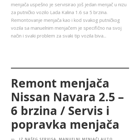
menjača uspešno je servisirao još jedan menjač u nizu
za putničko vozilo Lada Kalina 1.6 sa 5 brzina.
Remontovanje menjača kao i kod svakog putničkog
vozila sa manuelnim menjačem je specifično na svoj
način i svaki problem za svaki tip vozila biva...
Remont menjača
Nissan Navara 2.5 –
6 brzina / Servis i
popravka menjača
IZ NAŠEG SERVISA
,
MANUELNI MENJAČI AUTO