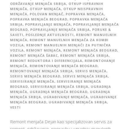
ODRŽAVANJE MENJAČA SRBIJA
,
OTKUP ISPRAVNIH
MENJAČA
,
OTKUP MENJAČA
,
OTKUP NEISPRAVNIH
MENJAČA
,
POLOVAN MENJAČ
,
POPRAVKA MENJAČA
,
POPRAVKA MENJAČA BEOGRAD
,
POPRAVKA MENJAČA
SRBIJA
,
POPRAVLJANJE MENJAČA
,
POPRAVLJANJE MENJAČA
BEOGRAD
,
POPRAVLJANJE MENJAČA SRBIJA
,
PORUKE &
SAVETI
,
POSLEDNJE AKTUELNOSTI
,
REMONT MANUELNIH
MENJAČA
,
REMONT MANUELNIH MENJAČA ZA KOMBI
VOZILA
,
REMONT MANUELNIH MENJAČI ZA PUTNIČKA
VOZILA
,
REMONT MENJAČA
,
REMONT MENJAČA BEOGRAD
,
REMONT MENJAČA ŠABAC
,
REMONT MENJAČA SRBIJA
,
REMONT REDUKTORA I DIFERENCIJALA
,
REMONTOVANJE
MENJAČA
,
REMONTOVANJE MENJAČA BEOGRAD
,
REMONTOVANJE MENJAČA SRBIJA
,
SERVIS MENJAČA
,
SERVIS MENJAČA BEOGRAD
,
SERVIS MENJAČA SRBIJA
,
SERVISIRANJE MENJAČA
,
SERVISIRANJE MENJAČA
BEOGRAD
,
SERVISIRANJE MENJAČA SRBIJA
,
UGRADNJA
MENJAČA
,
UGRADNJA MENJAČA BEOGRAD
,
UGRADNJA
MENJAČA SRBIJA
,
UGRAĐIVANJE MENJAČA
,
UGRAĐIVANJE
MENJAČA BEOGRAD
,
UGRAĐIVANJE MENJAČA SRBIJA
,
VESTI
Remont menjača Dejan kao specijalizovan servis za
remont, održavanje, popravku i ugradnju manulenih