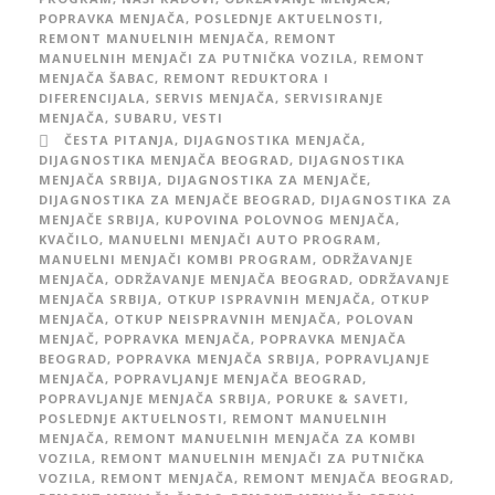
POPRAVKA MENJAČA
,
POSLEDNJE AKTUELNOSTI
,
REMONT MANUELNIH MENJAČA
,
REMONT
MANUELNIH MENJAČI ZA PUTNIČKA VOZILA
,
REMONT
MENJAČA ŠABAC
,
REMONT REDUKTORA I
DIFERENCIJALA
,
SERVIS MENJAČA
,
SERVISIRANJE
MENJAČA
,
SUBARU
,
VESTI
ČESTA PITANJA
,
DIJAGNOSTIKA MENJAČA
,
DIJAGNOSTIKA MENJAČA BEOGRAD
,
DIJAGNOSTIKA
MENJAČA SRBIJA
,
DIJAGNOSTIKA ZA MENJAČE
,
DIJAGNOSTIKA ZA MENJAČE BEOGRAD
,
DIJAGNOSTIKA ZA
MENJAČE SRBIJA
,
KUPOVINA POLOVNOG MENJAČA
,
KVAČILO
,
MANUELNI MENJAČI AUTO PROGRAM
,
MANUELNI MENJAČI KOMBI PROGRAM
,
ODRŽAVANJE
MENJAČA
,
ODRŽAVANJE MENJAČA BEOGRAD
,
ODRŽAVANJE
MENJAČA SRBIJA
,
OTKUP ISPRAVNIH MENJAČA
,
OTKUP
MENJAČA
,
OTKUP NEISPRAVNIH MENJAČA
,
POLOVAN
MENJAČ
,
POPRAVKA MENJAČA
,
POPRAVKA MENJAČA
BEOGRAD
,
POPRAVKA MENJAČA SRBIJA
,
POPRAVLJANJE
MENJAČA
,
POPRAVLJANJE MENJAČA BEOGRAD
,
POPRAVLJANJE MENJAČA SRBIJA
,
PORUKE & SAVETI
,
POSLEDNJE AKTUELNOSTI
,
REMONT MANUELNIH
MENJAČA
,
REMONT MANUELNIH MENJAČA ZA KOMBI
VOZILA
,
REMONT MANUELNIH MENJAČI ZA PUTNIČKA
VOZILA
,
REMONT MENJAČA
,
REMONT MENJAČA BEOGRAD
,