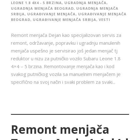
LEONE 1.8 4X4 - 5 BRZINA
,
UGRADNJA MENJAČA
,
UGRADNJA MENJAČA BEOGRAD
,
UGRADNJA MENJAČA
SRBIJA
,
UGRAĐIVANJE MENJAČA
,
UGRAĐIVANJE MENJAČA
BEOGRAD
,
UGRAĐIVANJE MENJAČA SRBIJA
,
VESTI
Remont menjača Dejan kao specijalizovan servis za
remont, održavanje, popravku i ugradnju manulenih
menjača uspešno je servisirao još jedan menjač tj
reduktor u nizu za putničko vozilo Subaru Leone 1.8
4×4 – 5 brzina. Remontovanje menjača kao i kod
svakog putničkog vozila sa manuelnim menjačem je
specifično na svoj način i svaki problem za svaki...
Remont menjača