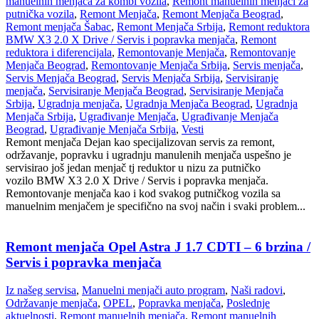
manuelnih menjača za kombi vozila
,
Remont manuelnih menjači za
putnička vozila
,
Remont Menjača
,
Remont Menjača Beograd
,
Remont menjača Šabac
,
Remont Menjača Srbija
,
Remont reduktora
BMW X3 2.0 X Drive / Servis i popravka menjača
,
Remont
reduktora i diferencijala
,
Remontovanje Menjača
,
Remontovanje
Menjača Beograd
,
Remontovanje Menjača Srbija
,
Servis menjača
,
Servis Menjača Beograd
,
Servis Menjača Srbija
,
Servisiranje
menjača
,
Servisiranje Menjača Beograd
,
Servisiranje Menjača
Srbija
,
Ugradnja menjača
,
Ugradnja Menjača Beograd
,
Ugradnja
Menjača Srbija
,
Ugrađivanje Menjača
,
Ugrađivanje Menjača
Beograd
,
Ugrađivanje Menjača Srbija
,
Vesti
Remont menjača Dejan kao specijalizovan servis za remont,
održavanje, popravku i ugradnju manulenih menjača uspešno je
servisirao još jedan menjač tj reduktor u nizu za putničko
vozilo BMW X3 2.0 X Drive / Servis i popravka menjača.
Remontovanje menjača kao i kod svakog putničkog vozila sa
manuelnim menjačem je specifično na svoj način i svaki problem...
Remont menjača Opel Astra J 1.7 CDTI – 6 brzina /
Servis i popravka menjača
Iz našeg servisa
,
Manuelni menjači auto program
,
Naši radovi
,
Održavanje menjača
,
OPEL
,
Popravka menjača
,
Poslednje
aktuelnosti
,
Remont manuelnih menjača
,
Remont manuelnih