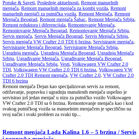
Poruke & Saveti
,
Poslednje aktuelnosti
,
Remont manuelnih
menjača
,
Remont manuelnih menjača za kombi vozila
,
Remont
manuelnih menjači za putnička vozila
,
Remont Menjača
,
Remont
Menjača Beograd
,
Remont menjača Šabac
,
Remont Menjača Srbija
,
Remont reduktora i diferencijala
,
Remontovanje Menjača
,
Remontovanje Menjača Beograd
,
Remontovanje Menjača Srbija
,
Servis menjača
,
Servis Menjača Beograd
,
Servis Menjača Srbija
,
Servis menjača VW Crafter 2.0 TDI 6 brzina
,
Servisiranje menjača
,
Servisiranje Menjača Beograd
,
Servisiranje Menjača Srbija
,
Ugradnja menjača
,
Ugradnja Menjača Beograd
,
Ugradnja Menjača
Srbija
,
Ugrađivanje Menjača
,
Ugrađivanje Menjača Beograd
,
Ugrađivanje Menjača Srbija
,
Vesti
,
Volkswagen VW Crafter 2.0
TDI
,
Volkswagen VW Crafter 2.0 TDI 6 brzina
,
Volkswagen VW
Crafter 2.0 TDI Remont menjača
,
VW Crafter 2.0
,
VW Crafter 2.0
TDI 6 brzina
Remont menjača Dejan kao specijalizovan servis za remont,
održavanje, popravku i ugradnju manulenih menjača uspešno je
servisirao još jedan menjač u nizu za putničko vozilo Volkswagen
VW Crafter 2.0 TDI sa 6 brzina. Remontovanje menjača kao i kod
svakog putničkog vozila sa manuelnim menjačem je specifično na
svoj način i svaki problem za svaki tip...
Remont menjača Lada Kalina 1.6 – 5 brzina / Servis
i popravka menjača