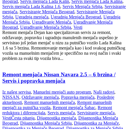
Beograd
,
Servis menjača Lada Kalin
,
Servis menjača Lada Kalina
,
Servis menjača Lada Kalina 1.6
,
Servis Menjača Srbija
,
Servisiranje
menjača
,
Servisiranje Menjača Beograd
,
Servisiranje Menjača
Srbija
,
Ugradnja menjača
,
Ugradnja Menjača Beograd
,
Ugradnja
Menjača Srbija
,
Ugrađivanje Menjača
,
Ugrađivanje Menjača
Beograd
,
Ugrađivanje Menjača Srbija
,
Vesti
Remont menjača Dejan kao specijalizovan servis za remont,
održavanje, popravku i ugradnju manulenih menjača uspešno je
servisirao još jedan menjač u nizu za putničko vozilo Lada Kalina
1.6 sa 5 brzina. Remontovanje menjača kao i kod svakog putničkog
vozila sa manuelnim menjačem je specifično na svoj način i svaki
problem za svaki tip vozila biva...
Remont menjača Nissan Navara 2.5 – 6 brzina /
Servis i popravka menjača
Iz našeg servisa
,
Manuelni menjači auto program
,
Naši radovi
,
NISSAN
,
Održavanje menjača
,
Popravka menjača
,
Poslednje
aktuelnosti
,
Remont manuelnih menjača
,
Remont manuelnih
menjači za putnička vozila
,
Remont menjača Šabac
,
Remont
reduktora i diferencijala
,
Servis menjača
,
Servisiranje menjača
,
Vesti
Česta pitanja
,
Dijagnostika menjača
,
Dijagnostika Menjača
Beograd
,
Dijagnostika Menjača Srbija
,
Dijagnostika za Menjače
,
Dijagnostika za Menjače Beograd
,
Dijagnostika za Menjače Srbija
,