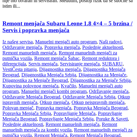
nije bio otvaran ili servisiran. Međutim, postoji rizik da se suočite sa
istim ili...
Remont menjača Subaru Leone 1.8 4×4 – 5 brzina /
Servis i popravka menjača
Iz našeg servisa
,
Manuelni menjači auto program
,
Naši radovi
,
Održavanje menjača
,
Popravka menjača
,
Poslednje aktuelnosti
,
Remont manuelnih menjača
,
Remont manuelnih menjači za
putnička vozila
,
Remont menjača Šabac
,
Remont reduktora i
diferencijala
,
Servis menjača
,
Servisiranje menjača
,
SUBARU
,
Vesti
Česta pitanja
,
Dijagnostika menjača
,
Dijagnostika Menjača
Beograd
,
Dijagnostika Menjača Srbija
,
Dijagnostika za Menjače
,
Dijagnostika za Menjače Beograd
,
Dijagnostika za Menjače Srbija
,
Kupovina polovnog menjača
,
Kvačilo
,
Manuelni menjači auto
program
,
Manuelni menjači kombi program
,
Održavanje menjača
,
Održavanje Menjača Beograd
,
Održavanje Menjača Srbija
,
Otkup
ispravnih menjača
,
Otkup menjača
,
Otkup neispravnih menjača
,
Polovan menjač
,
Popravka menjača
,
Popravka Menjača Beograd
,
Popravka Menjača Srbija
,
Popravljanje Menjača
,
Popravljanje
Menjača Beograd
,
Popravljanje Menjača Srbija
,
Poruke & Saveti
,
Poslednje aktuelnosti
,
Remont manuelnih menjača
,
Remont
manuelnih menjača za kombi vozila
,
Remont manuelnih menjači za
putnička vozila
,
Remont Menjača
,
Remont Menjača Beograd
,