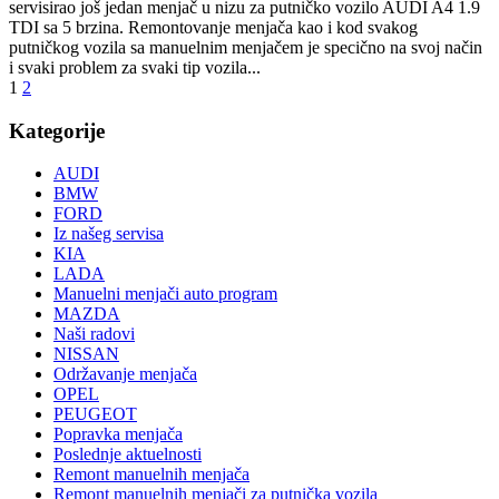
servisirao još jedan menjač u nizu za putničko vozilo AUDI A4 1.9
TDI sa 5 brzina. Remontovanje menjača kao i kod svakog
putničkog vozila sa manuelnim menjačem je specično na svoj način
i svaki problem za svaki tip vozila...
1
2
Kategorije
AUDI
BMW
FORD
Iz našeg servisa
KIA
LADA
Manuelni menjači auto program
MAZDA
Naši radovi
NISSAN
Održavanje menjača
OPEL
PEUGEOT
Popravka menjača
Poslednje aktuelnosti
Remont manuelnih menjača
Remont manuelnih menjači za putnička vozila