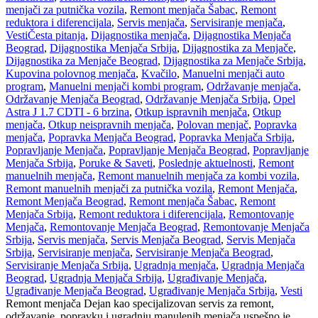
menjači za putnička vozila
,
Remont menjača Šabac
,
Remont
reduktora i diferencijala
,
Servis menjača
,
Servisiranje menjača
,
Vesti
Česta pitanja
,
Dijagnostika menjača
,
Dijagnostika Menjača
Beograd
,
Dijagnostika Menjača Srbija
,
Dijagnostika za Menjače
,
Dijagnostika za Menjače Beograd
,
Dijagnostika za Menjače Srbija
,
Kupovina polovnog menjača
,
Kvačilo
,
Manuelni menjači auto
program
,
Manuelni menjači kombi program
,
Održavanje menjača
,
Održavanje Menjača Beograd
,
Održavanje Menjača Srbija
,
Opel
Astra J 1.7 CDTI - 6 brzina
,
Otkup ispravnih menjača
,
Otkup
menjača
,
Otkup neispravnih menjača
,
Polovan menjač
,
Popravka
menjača
,
Popravka Menjača Beograd
,
Popravka Menjača Srbija
,
Popravljanje Menjača
,
Popravljanje Menjača Beograd
,
Popravljanje
Menjača Srbija
,
Poruke & Saveti
,
Poslednje aktuelnosti
,
Remont
manuelnih menjača
,
Remont manuelnih menjača za kombi vozila
,
Remont manuelnih menjači za putnička vozila
,
Remont Menjača
,
Remont Menjača Beograd
,
Remont menjača Šabac
,
Remont
Menjača Srbija
,
Remont reduktora i diferencijala
,
Remontovanje
Menjača
,
Remontovanje Menjača Beograd
,
Remontovanje Menjača
Srbija
,
Servis menjača
,
Servis Menjača Beograd
,
Servis Menjača
Srbija
,
Servisiranje menjača
,
Servisiranje Menjača Beograd
,
Servisiranje Menjača Srbija
,
Ugradnja menjača
,
Ugradnja Menjača
Beograd
,
Ugradnja Menjača Srbija
,
Ugrađivanje Menjača
,
Ugrađivanje Menjača Beograd
,
Ugrađivanje Menjača Srbija
,
Vesti
Remont menjača Dejan kao specijalizovan servis za remont,
održavanje, popravku i ugradnju manulenih menjača uspešno je