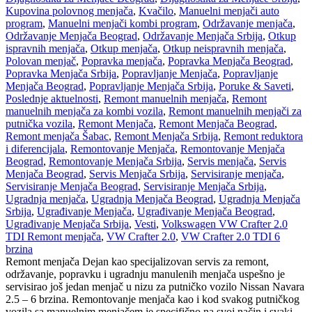
Kupovina polovnog menjača
,
Kvačilo
,
Manuelni menjači auto
program
,
Manuelni menjači kombi program
,
Održavanje menjača
,
Održavanje Menjača Beograd
,
Održavanje Menjača Srbija
,
Otkup
ispravnih menjača
,
Otkup menjača
,
Otkup neispravnih menjača
,
Polovan menjač
,
Popravka menjača
,
Popravka Menjača Beograd
,
Popravka Menjača Srbija
,
Popravljanje Menjača
,
Popravljanje
Menjača Beograd
,
Popravljanje Menjača Srbija
,
Poruke & Saveti
,
Poslednje aktuelnosti
,
Remont manuelnih menjača
,
Remont
manuelnih menjača za kombi vozila
,
Remont manuelnih menjači za
putnička vozila
,
Remont Menjača
,
Remont Menjača Beograd
,
Remont menjača Šabac
,
Remont Menjača Srbija
,
Remont reduktora
i diferencijala
,
Remontovanje Menjača
,
Remontovanje Menjača
Beograd
,
Remontovanje Menjača Srbija
,
Servis menjača
,
Servis
Menjača Beograd
,
Servis Menjača Srbija
,
Servisiranje menjača
,
Servisiranje Menjača Beograd
,
Servisiranje Menjača Srbija
,
Ugradnja menjača
,
Ugradnja Menjača Beograd
,
Ugradnja Menjača
Srbija
,
Ugrađivanje Menjača
,
Ugrađivanje Menjača Beograd
,
Ugrađivanje Menjača Srbija
,
Vesti
,
Volkswagen VW Crafter 2.0
TDI Remont menjača
,
VW Crafter 2.0
,
VW Crafter 2.0 TDI 6
brzina
Remont menjača Dejan kao specijalizovan servis za remont,
održavanje, popravku i ugradnju manulenih menjača uspešno je
servisirao još jedan menjač u nizu za putničko vozilo Nissan Navara
2.5 – 6 brzina. Remontovanje menjača kao i kod svakog putničkog
vozila sa manuelnim menjačem je specifično na svoj način i svaki