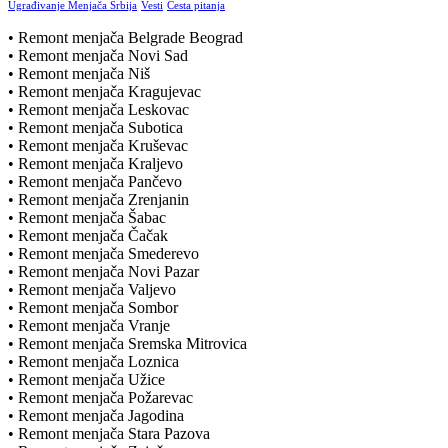
Ugrađivanje Menjača Srbija
Vesti
Česta pitanja
• Remont menjača Belgrade Beograd
• Remont menjača Novi Sad
• Remont menjača Niš
• Remont menjača Kragujevac
• Remont menjača Leskovac
• Remont menjača Subotica
• Remont menjača Kruševac
• Remont menjača Kraljevo
• Remont menjača Pančevo
• Remont menjača Zrenjanin
• Remont menjača Šabac
• Remont menjača Čačak
• Remont menjača Smederevo
• Remont menjača Novi Pazar
• Remont menjača Valjevo
• Remont menjača Sombor
• Remont menjača Vranje
• Remont menjača Sremska Mitrovica
• Remont menjača Loznica
• Remont menjača Užice
• Remont menjača Požarevac
• Remont menjača Jagodina
• Remont menjača Stara Pazova