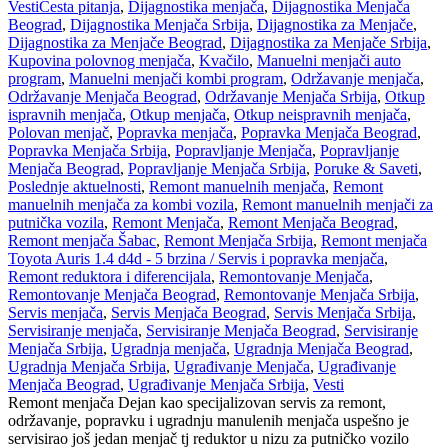
Vesti
Česta pitanja
,
Dijagnostika menjača
,
Dijagnostika Menjača
Beograd
,
Dijagnostika Menjača Srbija
,
Dijagnostika za Menjače
,
Dijagnostika za Menjače Beograd
,
Dijagnostika za Menjače Srbija
,
Kupovina polovnog menjača
,
Kvačilo
,
Manuelni menjači auto
program
,
Manuelni menjači kombi program
,
Održavanje menjača
,
Održavanje Menjača Beograd
,
Održavanje Menjača Srbija
,
Otkup
ispravnih menjača
,
Otkup menjača
,
Otkup neispravnih menjača
,
Polovan menjač
,
Popravka menjača
,
Popravka Menjača Beograd
,
Popravka Menjača Srbija
,
Popravljanje Menjača
,
Popravljanje
Menjača Beograd
,
Popravljanje Menjača Srbija
,
Poruke & Saveti
,
Poslednje aktuelnosti
,
Remont manuelnih menjača
,
Remont
manuelnih menjača za kombi vozila
,
Remont manuelnih menjači za
putnička vozila
,
Remont Menjača
,
Remont Menjača Beograd
,
Remont menjača Šabac
,
Remont Menjača Srbija
,
Remont menjača
Toyota Auris 1.4 d4d - 5 brzina / Servis i popravka menjača
,
Remont reduktora i diferencijala
,
Remontovanje Menjača
,
Remontovanje Menjača Beograd
,
Remontovanje Menjača Srbija
,
Servis menjača
,
Servis Menjača Beograd
,
Servis Menjača Srbija
,
Servisiranje menjača
,
Servisiranje Menjača Beograd
,
Servisiranje
Menjača Srbija
,
Ugradnja menjača
,
Ugradnja Menjača Beograd
,
Ugradnja Menjača Srbija
,
Ugrađivanje Menjača
,
Ugrađivanje
Menjača Beograd
,
Ugrađivanje Menjača Srbija
,
Vesti
Remont menjača Dejan kao specijalizovan servis za remont,
održavanje, popravku i ugradnju manulenih menjača uspešno je
servisirao još jedan menjač tj reduktor u nizu za putničko vozilo