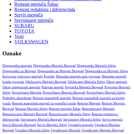
Remont menjača Šabac
Remont reduktora i diferencijala
Servis menjača
Servisiranje menjača
SUBARU
TOYOTA
Vesti
VOLKSWAGEN
Oznake
Dijagnostika menjača
Dijagnostika Menjača Beograd
Dijagnostika Menjača Srbija
Dijagnostika za Menjače
Dijagnostika za Menjače Beograd
Dijagnostika za Menjače Srbija
Kupovina polovnog menjača
Kvačilo
Manuelni menjači auto program
Manuelni menjači
kombi program
Održavanje Menjača Beograd
Održavanje Menjača Srbija
Otkup menjača
Otkup neispravnih menjača
Polovan menjač
Popravka Menjača Beograd
Popravka Menjača
Srbija
Popravljanje Menjača
Popravljanje Menjača Beograd
Popravljanje Menjača Srbija
Poslednje aktuelnosti
Remont manuelnih menjača
Remont manuelnih menjača za kombi
vozila
Remont manuelnih menjači za putnička vozila
Remont Menjača
Remont Menjača
Beograd
Remont Menjača Srbija
Remont menjača Šabac
Remontovanje Menjača
Remontovanje Menjača Beograd
Remontovanje Menjača Srbija
Remont reduktora i
diferencijala
Servisiranje Menjača Beograd
Servisiranje Menjača Srbija
Servis menjača
Servis Menjača Beograd
Servis Menjača Srbija
Ugradnja menjača
Ugradnja Menjača
Beograd
Ugradnja Menjača Srbija
Ugrađivanje Menjača
Ugrađivanje Menjača Beograd