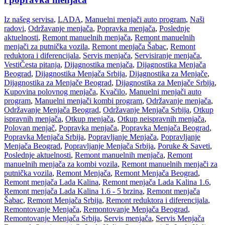
Iz našeg servisa
,
LADA
,
Manuelni menjači auto program
,
Naši
radovi
,
Održavanje menjača
,
Popravka menjača
,
Poslednje
aktuelnosti
,
Remont manuelnih menjača
,
Remont manuelnih
menjači za putnička vozila
,
Remont menjača Šabac
,
Remont
reduktora i diferencijala
,
Servis menjača
,
Servisiranje menjača
,
Vesti
Česta pitanja
,
Dijagnostika menjača
,
Dijagnostika Menjača
Beograd
,
Dijagnostika Menjača Srbija
,
Dijagnostika za Menjače
,
Dijagnostika za Menjače Beograd
,
Dijagnostika za Menjače Srbija
,
Kupovina polovnog menjača
,
Kvačilo
,
Manuelni menjači auto
program
,
Manuelni menjači kombi program
,
Održavanje menjača
,
Održavanje Menjača Beograd
,
Održavanje Menjača Srbija
,
Otkup
ispravnih menjača
,
Otkup menjača
,
Otkup neispravnih menjača
,
Polovan menjač
,
Popravka menjača
,
Popravka Menjača Beograd
,
Popravka Menjača Srbija
,
Popravljanje Menjača
,
Popravljanje
Menjača Beograd
,
Popravljanje Menjača Srbija
,
Poruke & Saveti
,
Poslednje aktuelnosti
,
Remont manuelnih menjača
,
Remont
manuelnih menjača za kombi vozila
,
Remont manuelnih menjači za
putnička vozila
,
Remont Menjača
,
Remont Menjača Beograd
,
Remont menjača Lada Kalina
,
Remont menjača Lada Kalina 1.6
,
Remont menjača Lada Kalina 1.6 - 5 brzina
,
Remont menjača
Šabac
,
Remont Menjača Srbija
,
Remont reduktora i diferencijala
,
Remontovanje Menjača
,
Remontovanje Menjača Beograd
,
Remontovanje Menjača Srbija
,
Servis menjača
,
Servis Menjača