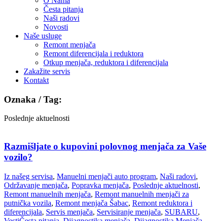
O Nama
Česta pitanja
Naši radovi
Novosti
Naše usluge
Remont menjača
Remont diferencijala i reduktora
Otkup menjača, reduktora i diferencijala
Zakažite servis
Kontakt
Oznaka / Tag:
Poslednje aktuelnosti
Razmišljate o kupovini polovnog menjača za Vaše
vozilo?
Iz našeg servisa
,
Manuelni menjači auto program
,
Naši radovi
,
Održavanje menjača
,
Popravka menjača
,
Poslednje aktuelnosti
,
Remont manuelnih menjača
,
Remont manuelnih menjači za
putnička vozila
,
Remont menjača Šabac
,
Remont reduktora i
diferencijala
,
Servis menjača
,
Servisiranje menjača
,
SUBARU
,
Vesti
Česta pitanja
,
Dijagnostika menjača
,
Dijagnostika Menjača