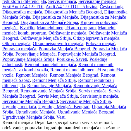
reduktora i diferencijala
,
Servis menjača
,
Servisiranje menjača
,
Vesti
Audi A4 1.9 TDI
,
Audi A4 1.9 TDI – 5 brzina
,
Česta pitanja
,
Dijagnostika menjača
,
Dijagnostika Menjača Beograd
,
Dijagnostika
Menjača Srbija
,
Dijagnostika za Menjače
,
Dijagnostika za Menjače
Beograd
,
Dijagnostika za Menjače Srbija
,
Kupovina polovnog
menjača
,
Kvačilo
,
Manuelni menjači auto program
,
Manuelni
menjači kombi program
,
Održavanje menjača
,
Održavanje Menjača
Beograd
,
Održavanje Menjača Srbija
,
Otkup ispravnih menjača
,
Otkup menjača
,
Otkup neispravnih menjača
,
Polovan menjač
,
Popravka menjača
,
Popravka Menjača Beograd
,
Popravka Menjača
Srbija
,
Popravljanje Menjača
,
Popravljanje Menjača Beograd
,
Popravljanje Menjača Srbija
,
Poruke & Saveti
,
Poslednje
aktuelnosti
,
Remont manuelnih menjača
,
Remont manuelnih
menjača za kombi vozila
,
Remont manuelnih menjači za putnička
vozila
,
Remont Menjača
,
Remont Menjača Beograd
,
Remont
menjača Šabac
,
Remont Menjača Srbija
,
Remont reduktora i
diferencijala
,
Remontovanje Menjača
,
Remontovanje Menjača
Beograd
,
Remontovanje Menjača Srbija
,
Servis menjača
,
Servis
Menjača Beograd
,
Servis Menjača Srbija
,
Servisiranje menjača
,
Servisiranje Menjača Beograd
,
Servisiranje Menjača Srbija
,
Ugradnja menjača
,
Ugradnja Menjača Beograd
,
Ugradnja Menjača
Srbija
,
Ugrađivanje Menjača
,
Ugrađivanje Menjača Beograd
,
Ugrađivanje Menjača Srbija
,
Vesti
Remont menjača Dejan kao specijalizovan servis za remont,
održavanje, popravku i ugradnju manulenih menjača uspešno je