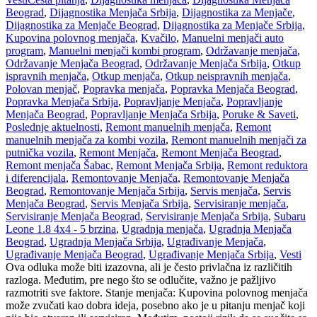
Beograd
,
Dijagnostika Menjača Srbija
,
Dijagnostika za Menjače
,
Dijagnostika za Menjače Beograd
,
Dijagnostika za Menjače Srbija
,
Kupovina polovnog menjača
,
Kvačilo
,
Manuelni menjači auto
program
,
Manuelni menjači kombi program
,
Održavanje menjača
,
Održavanje Menjača Beograd
,
Održavanje Menjača Srbija
,
Otkup
ispravnih menjača
,
Otkup menjača
,
Otkup neispravnih menjača
,
Polovan menjač
,
Popravka menjača
,
Popravka Menjača Beograd
,
Popravka Menjača Srbija
,
Popravljanje Menjača
,
Popravljanje
Menjača Beograd
,
Popravljanje Menjača Srbija
,
Poruke & Saveti
,
Poslednje aktuelnosti
,
Remont manuelnih menjača
,
Remont
manuelnih menjača za kombi vozila
,
Remont manuelnih menjači za
putnička vozila
,
Remont Menjača
,
Remont Menjača Beograd
,
Remont menjača Šabac
,
Remont Menjača Srbija
,
Remont reduktora
i diferencijala
,
Remontovanje Menjača
,
Remontovanje Menjača
Beograd
,
Remontovanje Menjača Srbija
,
Servis menjača
,
Servis
Menjača Beograd
,
Servis Menjača Srbija
,
Servisiranje menjača
,
Servisiranje Menjača Beograd
,
Servisiranje Menjača Srbija
,
Subaru
Leone 1.8 4x4 - 5 brzina
,
Ugradnja menjača
,
Ugradnja Menjača
Beograd
,
Ugradnja Menjača Srbija
,
Ugrađivanje Menjača
,
Ugrađivanje Menjača Beograd
,
Ugrađivanje Menjača Srbija
,
Vesti
Ova odluka može biti izazovna, ali je često privlačna iz različitih
razloga. Međutim, pre nego što se odlučite, važno je pažljivo
razmotriti sve faktore. Stanje menjača: Kupovina polovnog menjača
može zvučati kao dobra ideja, posebno ako je u pitanju menjač koji