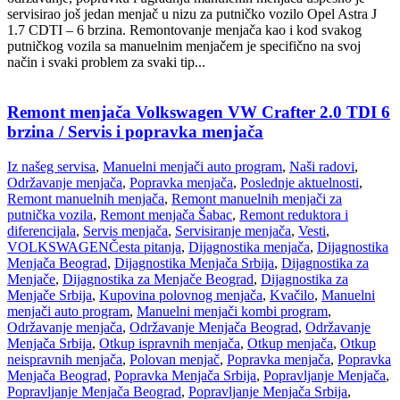
servisirao još jedan menjač u nizu za putničko vozilo Opel Astra J
1.7 CDTI – 6 brzina. Remontovanje menjača kao i kod svakog
putničkog vozila sa manuelnim menjačem je specifično na svoj
način i svaki problem za svaki tip...
Remont menjača Volkswagen VW Crafter 2.0 TDI 6
brzina / Servis i popravka menjača
Iz našeg servisa
,
Manuelni menjači auto program
,
Naši radovi
,
Održavanje menjača
,
Popravka menjača
,
Poslednje aktuelnosti
,
Remont manuelnih menjača
,
Remont manuelnih menjači za
putnička vozila
,
Remont menjača Šabac
,
Remont reduktora i
diferencijala
,
Servis menjača
,
Servisiranje menjača
,
Vesti
,
VOLKSWAGEN
Česta pitanja
,
Dijagnostika menjača
,
Dijagnostika
Menjača Beograd
,
Dijagnostika Menjača Srbija
,
Dijagnostika za
Menjače
,
Dijagnostika za Menjače Beograd
,
Dijagnostika za
Menjače Srbija
,
Kupovina polovnog menjača
,
Kvačilo
,
Manuelni
menjači auto program
,
Manuelni menjači kombi program
,
Održavanje menjača
,
Održavanje Menjača Beograd
,
Održavanje
Menjača Srbija
,
Otkup ispravnih menjača
,
Otkup menjača
,
Otkup
neispravnih menjača
,
Polovan menjač
,
Popravka menjača
,
Popravka
Menjača Beograd
,
Popravka Menjača Srbija
,
Popravljanje Menjača
,
Popravljanje Menjača Beograd
,
Popravljanje Menjača Srbija
,