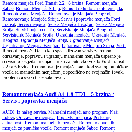
Remont menjača Ford Transit 2.2 - 6 brzina
,
Remont menjača
Šabac
,
Remont Menjača Srbija
,
Remont reduktora i diferencijala
,
Remontovanje Menjača
,
Remontovanje Menjača Beograd
,
Remontovanje Menjača Srbija
,
Servis i popravka menjača Ford
Transit
,
Servis menjača
,
Servis Menjača Beograd
,
Servis Menjača
Srbija
,
Servisiranje menjača
,
Servisiranje Menjača Beograd
,
Servisiranje Menjača Srbija
,
Ugradnja menjača
,
Ugradnja Menjača
Beograd
,
Ugradnja Menjača Srbija
,
Ugrađivanje Menjača
,
Ugrađivanje Menjača Beograd
,
Ugrađivanje Menjača Srbija
,
Vesti
Remont menjača Dejan kao specijalizovan servis za remont,
održavanje, popravku i ugradnju manulenih menjača uspešno je
servisirao još jedan menjač u nizu za putničko vozilo Ford Transit
2.2 sa 6 brzina. Remontovanje menjača kao i kod svakog putničkog
vozila sa manuelnim menjačem je specifično na svoj način i svaki
problem za svaki tip vozila biva...
Remont menjača Audi A4 1.9 TDI – 5 brzina /
Servis i popravka menjača
AUDI
,
Iz našeg servisa
,
Manuelni menjači auto program
,
Naši
radovi
,
Održavanje menjača
,
Popravka menjača
,
Poslednje
aktuelnosti
,
Remont manuelnih menjača
,
Remont manuelnih
menjači za putnička vozila
,
Remont menjača Šabac
,
Remont