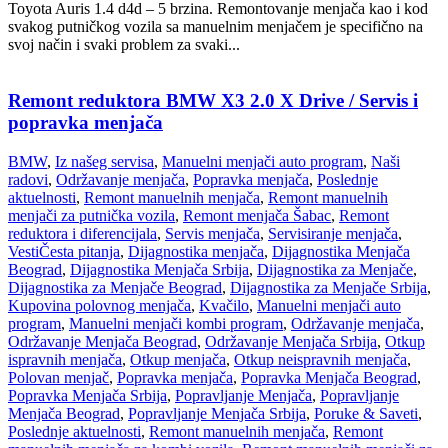
Toyota Auris 1.4 d4d – 5 brzina. Remontovanje menjača kao i kod
svakog putničkog vozila sa manuelnim menjačem je specifično na
svoj način i svaki problem za svaki...
Remont reduktora BMW X3 2.0 X Drive / Servis i
popravka menjača
BMW
,
Iz našeg servisa
,
Manuelni menjači auto program
,
Naši
radovi
,
Održavanje menjača
,
Popravka menjača
,
Poslednje
aktuelnosti
,
Remont manuelnih menjača
,
Remont manuelnih
menjači za putnička vozila
,
Remont menjača Šabac
,
Remont
reduktora i diferencijala
,
Servis menjača
,
Servisiranje menjača
,
Vesti
Česta pitanja
,
Dijagnostika menjača
,
Dijagnostika Menjača
Beograd
,
Dijagnostika Menjača Srbija
,
Dijagnostika za Menjače
,
Dijagnostika za Menjače Beograd
,
Dijagnostika za Menjače Srbija
,
Kupovina polovnog menjača
,
Kvačilo
,
Manuelni menjači auto
program
,
Manuelni menjači kombi program
,
Održavanje menjača
,
Održavanje Menjača Beograd
,
Održavanje Menjača Srbija
,
Otkup
ispravnih menjača
,
Otkup menjača
,
Otkup neispravnih menjača
,
Polovan menjač
,
Popravka menjača
,
Popravka Menjača Beograd
,
Popravka Menjača Srbija
,
Popravljanje Menjača
,
Popravljanje
Menjača Beograd
,
Popravljanje Menjača Srbija
,
Poruke & Saveti
,
Poslednje aktuelnosti
,
Remont manuelnih menjača
,
Remont