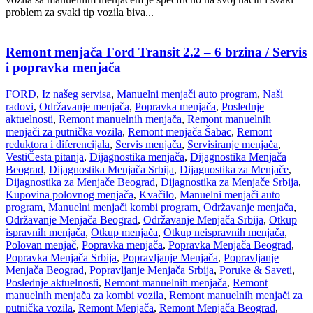
problem za svaki tip vozila biva...
Remont menjača Ford Transit 2.2 – 6 brzina / Servis
i popravka menjača
FORD
,
Iz našeg servisa
,
Manuelni menjači auto program
,
Naši
radovi
,
Održavanje menjača
,
Popravka menjača
,
Poslednje
aktuelnosti
,
Remont manuelnih menjača
,
Remont manuelnih
menjači za putnička vozila
,
Remont menjača Šabac
,
Remont
reduktora i diferencijala
,
Servis menjača
,
Servisiranje menjača
,
Vesti
Česta pitanja
,
Dijagnostika menjača
,
Dijagnostika Menjača
Beograd
,
Dijagnostika Menjača Srbija
,
Dijagnostika za Menjače
,
Dijagnostika za Menjače Beograd
,
Dijagnostika za Menjače Srbija
,
Kupovina polovnog menjača
,
Kvačilo
,
Manuelni menjači auto
program
,
Manuelni menjači kombi program
,
Održavanje menjača
,
Održavanje Menjača Beograd
,
Održavanje Menjača Srbija
,
Otkup
ispravnih menjača
,
Otkup menjača
,
Otkup neispravnih menjača
,
Polovan menjač
,
Popravka menjača
,
Popravka Menjača Beograd
,
Popravka Menjača Srbija
,
Popravljanje Menjača
,
Popravljanje
Menjača Beograd
,
Popravljanje Menjača Srbija
,
Poruke & Saveti
,
Poslednje aktuelnosti
,
Remont manuelnih menjača
,
Remont
manuelnih menjača za kombi vozila
,
Remont manuelnih menjači za
putnička vozila
,
Remont Menjača
,
Remont Menjača Beograd
,