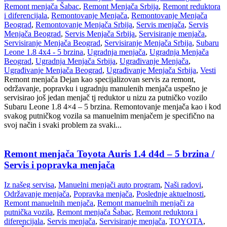
Remont menjača Šabac
,
Remont Menjača Srbija
,
Remont reduktora
i diferencijala
,
Remontovanje Menjača
,
Remontovanje Menjača
Beograd
,
Remontovanje Menjača Srbija
,
Servis menjača
,
Servis
Menjača Beograd
,
Servis Menjača Srbija
,
Servisiranje menjača
,
Servisiranje Menjača Beograd
,
Servisiranje Menjača Srbija
,
Subaru
Leone 1.8 4x4 - 5 brzina
,
Ugradnja menjača
,
Ugradnja Menjača
Beograd
,
Ugradnja Menjača Srbija
,
Ugrađivanje Menjača
,
Ugrađivanje Menjača Beograd
,
Ugrađivanje Menjača Srbija
,
Vesti
Remont menjača Dejan kao specijalizovan servis za remont,
održavanje, popravku i ugradnju manulenih menjača uspešno je
servisirao još jedan menjač tj reduktor u nizu za putničko vozilo
Subaru Leone 1.8 4×4 – 5 brzina. Remontovanje menjača kao i kod
svakog putničkog vozila sa manuelnim menjačem je specifično na
svoj način i svaki problem za svaki...
Remont menjača Toyota Auris 1.4 d4d – 5 brzina /
Servis i popravka menjača
Iz našeg servisa
,
Manuelni menjači auto program
,
Naši radovi
,
Održavanje menjača
,
Popravka menjača
,
Poslednje aktuelnosti
,
Remont manuelnih menjača
,
Remont manuelnih menjači za
putnička vozila
,
Remont menjača Šabac
,
Remont reduktora i
diferencijala
,
Servis menjača
,
Servisiranje menjača
,
TOYOTA
,