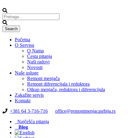
Početna
O Servisu
O Nama
Česta pitanja
Naši radovi
Novosti
Naše usluge
Remont menjača
Remont diferencijala i reduktora
Otkup menjača, reduktora i diferencijala
Zakažite servis
Kontakt
+381 64 3-716-716
office@remontmenjacasrbija.rs
Najčešća pitanja
Blog