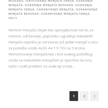
BEOGRAD
,
SERVISIRANJE MENJAČA SRBIJA
,
UGRADNJA
MENJAČA
,
UGRADNJA MENJAČA BEOGRAD
,
UGRADNJA
MENJAČA SRBIJA
,
UGRAĐIVANJE MENJAČA
,
UGRAĐIVANJE
MENJAČA BEOGRAD
,
UGRAĐIVANJE MENJAČA SRBIJA
,
VESTI
Remont menjača Dejan kao specijalizovan servis za
remont, održavanje, popravku i ugradnju manulenih
menjača uspešno je servisirao još jedan menjač u nizu
za putničko vozilo AUDI A4 1.9 TDI sa 5 brzina.
Remontovanje menjača kao i kod svakog putničkog
vozila sa manuelnim menjačem je specično na svoj
način i svaki problem za svaki tip vozila...
1
2