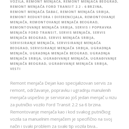
VOZILA
,
REMONT MENJAČA
,
REMONT MENJAČA BEOGRAD
,
REMONT MENJAČA FORD TRANSIT 2.2 - 6 BRZINA
,
REMONT MENJAČA ŠABAC
,
REMONT MENJAČA SRBIJA
,
REMONT REDUKTORA I DIFERENCIJALA
,
REMONTOVANJE
MENJAČA
,
REMONTOVANJE MENJAČA BEOGRAD
,
REMONTOVANJE MENJAČA SRBIJA
,
SERVIS I POPRAVKA
MENJAČA FORD TRANSIT
,
SERVIS MENJAČA
,
SERVIS
MENJAČA BEOGRAD
,
SERVIS MENJAČA SRBIJA
,
SERVISIRANJE MENJAČA
,
SERVISIRANJE MENJAČA
BEOGRAD
,
SERVISIRANJE MENJAČA SRBIJA
,
UGRADNJA
MENJAČA
,
UGRADNJA MENJAČA BEOGRAD
,
UGRADNJA
MENJAČA SRBIJA
,
UGRAĐIVANJE MENJAČA
,
UGRAĐIVANJE
MENJAČA BEOGRAD
,
UGRAĐIVANJE MENJAČA SRBIJA
,
VESTI
Remont menjača Dejan kao specijalizovan servis za
remont, održavanje, popravku i ugradnju manulenih
menjača uspešno je servisirao još jedan menjač u nizu
za putničko vozilo Ford Transit 2.2 sa 6 brzina.
Remontovanje menjača kao i kod svakog putničkog
vozila sa manuelnim menjačem je specifično na svoj
način i svaki problem za svaki tip vozila biva...