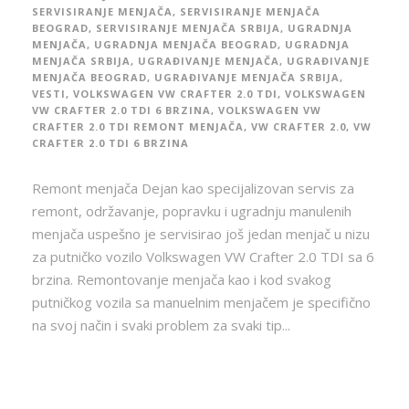
SERVISIRANJE MENJAČA
,
SERVISIRANJE MENJAČA
BEOGRAD
,
SERVISIRANJE MENJAČA SRBIJA
,
UGRADNJA
MENJAČA
,
UGRADNJA MENJAČA BEOGRAD
,
UGRADNJA
MENJAČA SRBIJA
,
UGRAĐIVANJE MENJAČA
,
UGRAĐIVANJE
MENJAČA BEOGRAD
,
UGRAĐIVANJE MENJAČA SRBIJA
,
VESTI
,
VOLKSWAGEN VW CRAFTER 2.0 TDI
,
VOLKSWAGEN
VW CRAFTER 2.0 TDI 6 BRZINA
,
VOLKSWAGEN VW
CRAFTER 2.0 TDI REMONT MENJAČA
,
VW CRAFTER 2.0
,
VW
CRAFTER 2.0 TDI 6 BRZINA
Remont menjača Dejan kao specijalizovan servis za
remont, održavanje, popravku i ugradnju manulenih
menjača uspešno je servisirao još jedan menjač u nizu
za putničko vozilo Volkswagen VW Crafter 2.0 TDI sa 6
brzina. Remontovanje menjača kao i kod svakog
putničkog vozila sa manuelnim menjačem je specifično
na svoj način i svaki problem za svaki tip...