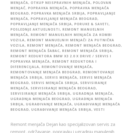
MENJAČA
,
OTKUP NEISPRAVNIH MENJAČA
,
POLOVAN
MENJAČ
,
POPRAVKA MENJAČA
,
POPRAVKA MENJAČA
BEOGRAD
,
POPRAVKA MENJAČA SRBIJA
,
POPRAVLJANJE
MENJAČA
,
POPRAVLJANJE MENJAČA BEOGRAD
,
POPRAVLJANJE MENJAČA SRBIJA
,
PORUKE & SAVETI
,
POSLEDNJE AKTUELNOSTI
,
REMONT MANUELNIH
MENJAČA
,
REMONT MANUELNIH MENJAČA ZA KOMBI
VOZILA
,
REMONT MANUELNIH MENJAČI ZA PUTNIČKA
VOZILA
,
REMONT MENJAČA
,
REMONT MENJAČA BEOGRAD
,
REMONT MENJAČA ŠABAC
,
REMONT MENJAČA SRBIJA
,
REMONT REDUKTORA BMW X3 2.0 X DRIVE / SERVIS I
POPRAVKA MENJAČA
,
REMONT REDUKTORA I
DIFERENCIJALA
,
REMONTOVANJE MENJAČA
,
REMONTOVANJE MENJAČA BEOGRAD
,
REMONTOVANJE
MENJAČA SRBIJA
,
SERVIS MENJAČA
,
SERVIS MENJAČA
BEOGRAD
,
SERVIS MENJAČA SRBIJA
,
SERVISIRANJE
MENJAČA
,
SERVISIRANJE MENJAČA BEOGRAD
,
SERVISIRANJE MENJAČA SRBIJA
,
UGRADNJA MENJAČA
,
UGRADNJA MENJAČA BEOGRAD
,
UGRADNJA MENJAČA
SRBIJA
,
UGRAĐIVANJE MENJAČA
,
UGRAĐIVANJE MENJAČA
BEOGRAD
,
UGRAĐIVANJE MENJAČA SRBIJA
,
VESTI
Remont menjača Dejan kao specijalizovan servis za
remont, održavanje, popravku i ugradnju manulenih