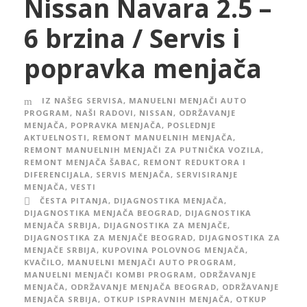
Nissan Navara 2.5 –
6 brzina / Servis i
popravka menjača
IZ NAŠEG SERVISA
,
MANUELNI MENJAČI AUTO
PROGRAM
,
NAŠI RADOVI
,
NISSAN
,
ODRŽAVANJE
MENJAČA
,
POPRAVKA MENJAČA
,
POSLEDNJE
AKTUELNOSTI
,
REMONT MANUELNIH MENJAČA
,
REMONT MANUELNIH MENJAČI ZA PUTNIČKA VOZILA
,
REMONT MENJAČA ŠABAC
,
REMONT REDUKTORA I
DIFERENCIJALA
,
SERVIS MENJAČA
,
SERVISIRANJE
MENJAČA
,
VESTI
ČESTA PITANJA
,
DIJAGNOSTIKA MENJAČA
,
DIJAGNOSTIKA MENJAČA BEOGRAD
,
DIJAGNOSTIKA
MENJAČA SRBIJA
,
DIJAGNOSTIKA ZA MENJAČE
,
DIJAGNOSTIKA ZA MENJAČE BEOGRAD
,
DIJAGNOSTIKA ZA
MENJAČE SRBIJA
,
KUPOVINA POLOVNOG MENJAČA
,
KVAČILO
,
MANUELNI MENJAČI AUTO PROGRAM
,
MANUELNI MENJAČI KOMBI PROGRAM
,
ODRŽAVANJE
MENJAČA
,
ODRŽAVANJE MENJAČA BEOGRAD
,
ODRŽAVANJE
MENJAČA SRBIJA
,
OTKUP ISPRAVNIH MENJAČA
,
OTKUP