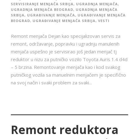
SERVISIRANJE MENJAČA SRBIJA
,
UGRADNJA MENJAČA
,
UGRADNJA MENJAČA BEOGRAD
,
UGRADNJA MENJAČA
SRBIJA
,
UGRAĐIVANJE MENJAČA
,
UGRAĐIVANJE MENJAČA
BEOGRAD
,
UGRAĐIVANJE MENJAČA SRBIJA
,
VESTI
Remont menjača Dejan kao specijalizovan servis za
remont, održavanje, popravku i ugradnju manulenih
menjača uspešno je servisirao još jedan menjač tj
reduktor u nizu za putničko vozilo Toyota Auris 1.4 d4d
– 5 brzina. Remontovanje menjača kao i kod svakog
putničkog vozila sa manuelnim menjačem je specifično
na svoj način i svaki problem za svaki...
Remont reduktora