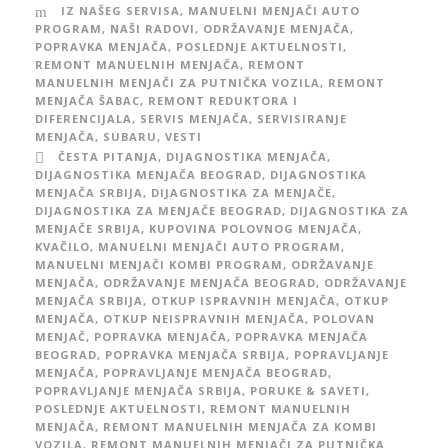
IZ NAŠEG SERVISA
,
MANUELNI MENJAČI AUTO
PROGRAM
,
NAŠI RADOVI
,
ODRŽAVANJE MENJAČA
,
POPRAVKA MENJAČA
,
POSLEDNJE AKTUELNOSTI
,
REMONT MANUELNIH MENJAČA
,
REMONT
MANUELNIH MENJAČI ZA PUTNIČKA VOZILA
,
REMONT
MENJAČA ŠABAC
,
REMONT REDUKTORA I
DIFERENCIJALA
,
SERVIS MENJAČA
,
SERVISIRANJE
MENJAČA
,
SUBARU
,
VESTI
ČESTA PITANJA
,
DIJAGNOSTIKA MENJAČA
,
DIJAGNOSTIKA MENJAČA BEOGRAD
,
DIJAGNOSTIKA
MENJAČA SRBIJA
,
DIJAGNOSTIKA ZA MENJAČE
,
DIJAGNOSTIKA ZA MENJAČE BEOGRAD
,
DIJAGNOSTIKA ZA
MENJAČE SRBIJA
,
KUPOVINA POLOVNOG MENJAČA
,
KVAČILO
,
MANUELNI MENJAČI AUTO PROGRAM
,
MANUELNI MENJAČI KOMBI PROGRAM
,
ODRŽAVANJE
MENJAČA
,
ODRŽAVANJE MENJAČA BEOGRAD
,
ODRŽAVANJE
MENJAČA SRBIJA
,
OTKUP ISPRAVNIH MENJAČA
,
OTKUP
MENJAČA
,
OTKUP NEISPRAVNIH MENJAČA
,
POLOVAN
MENJAČ
,
POPRAVKA MENJAČA
,
POPRAVKA MENJAČA
BEOGRAD
,
POPRAVKA MENJAČA SRBIJA
,
POPRAVLJANJE
MENJAČA
,
POPRAVLJANJE MENJAČA BEOGRAD
,
POPRAVLJANJE MENJAČA SRBIJA
,
PORUKE & SAVETI
,
POSLEDNJE AKTUELNOSTI
,
REMONT MANUELNIH
MENJAČA
,
REMONT MANUELNIH MENJAČA ZA KOMBI
VOZILA
,
REMONT MANUELNIH MENJAČI ZA PUTNIČKA