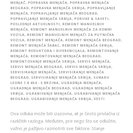
MENJAČ
,
POPRAVKA MENJAČA
,
POPRAVKA MENJAČA
BEOGRAD
,
POPRAVKA MENJAČA SRBIJA
,
POPRAVLJANJE
MENJAČA
,
POPRAVLJANJE MENJAČA BEOGRAD
,
POPRAVLJANJE MENJAČA SRBIJA
,
PORUKE & SAVETI
,
POSLEDNJE AKTUELNOSTI
,
REMONT MANUELNIH
MENJAČA
,
REMONT MANUELNIH MENJAČA ZA KOMBI
VOZILA
,
REMONT MANUELNIH MENJAČI ZA PUTNIČKA
VOZILA
,
REMONT MENJAČA
,
REMONT MENJAČA BEOGRAD
,
REMONT MENJAČA ŠABAC
,
REMONT MENJAČA SRBIJA
,
REMONT REDUKTORA I DIFERENCIJALA
,
REMONTOVANJE
MENJAČA
,
REMONTOVANJE MENJAČA BEOGRAD
,
REMONTOVANJE MENJAČA SRBIJA
,
SERVIS MENJAČA
,
SERVIS MENJAČA BEOGRAD
,
SERVIS MENJAČA SRBIJA
,
SERVISIRANJE MENJAČA
,
SERVISIRANJE MENJAČA
BEOGRAD
,
SERVISIRANJE MENJAČA SRBIJA
,
SUBARU
LEONE 1.8 4X4 - 5 BRZINA
,
UGRADNJA MENJAČA
,
UGRADNJA MENJAČA BEOGRAD
,
UGRADNJA MENJAČA
SRBIJA
,
UGRAĐIVANJE MENJAČA
,
UGRAĐIVANJE MENJAČA
BEOGRAD
,
UGRAĐIVANJE MENJAČA SRBIJA
,
VESTI
Ova odluka može biti izazovna, ali je često privlačna iz
različitih razloga. Međutim, pre nego što se odlučite,
važno je pažljivo razmotriti sve faktore. Stanje