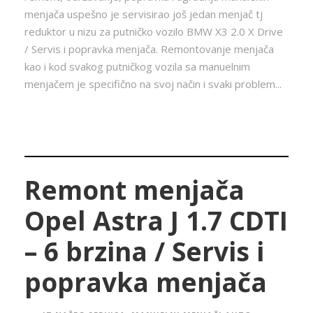
menjača uspešno je servisirao još jedan menjač tj
reduktor u nizu za putničko vozilo BMW X3 2.0 X Drive
/ Servis i popravka menjača. Remontovanje menjača
kao i kod svakog putničkog vozila sa manuelnim
menjačem je specifično na svoj način i svaki problem...
Remont menjača
Opel Astra J 1.7 CDTI
– 6 brzina / Servis i
popravka menjača