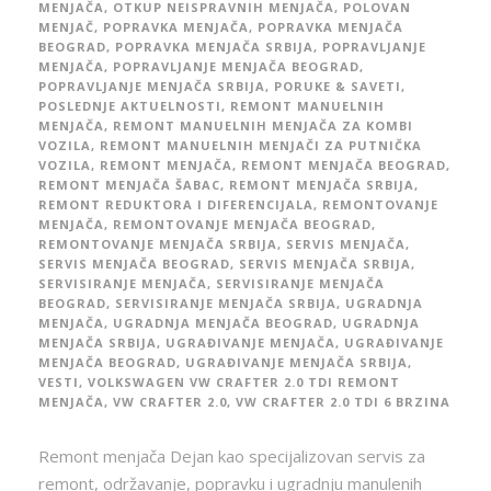
MENJAČA
,
OTKUP NEISPRAVNIH MENJAČA
,
POLOVAN
MENJAČ
,
POPRAVKA MENJAČA
,
POPRAVKA MENJAČA
BEOGRAD
,
POPRAVKA MENJAČA SRBIJA
,
POPRAVLJANJE
MENJAČA
,
POPRAVLJANJE MENJAČA BEOGRAD
,
POPRAVLJANJE MENJAČA SRBIJA
,
PORUKE & SAVETI
,
POSLEDNJE AKTUELNOSTI
,
REMONT MANUELNIH
MENJAČA
,
REMONT MANUELNIH MENJAČA ZA KOMBI
VOZILA
,
REMONT MANUELNIH MENJAČI ZA PUTNIČKA
VOZILA
,
REMONT MENJAČA
,
REMONT MENJAČA BEOGRAD
,
REMONT MENJAČA ŠABAC
,
REMONT MENJAČA SRBIJA
,
REMONT REDUKTORA I DIFERENCIJALA
,
REMONTOVANJE
MENJAČA
,
REMONTOVANJE MENJAČA BEOGRAD
,
REMONTOVANJE MENJAČA SRBIJA
,
SERVIS MENJAČA
,
SERVIS MENJAČA BEOGRAD
,
SERVIS MENJAČA SRBIJA
,
SERVISIRANJE MENJAČA
,
SERVISIRANJE MENJAČA
BEOGRAD
,
SERVISIRANJE MENJAČA SRBIJA
,
UGRADNJA
MENJAČA
,
UGRADNJA MENJAČA BEOGRAD
,
UGRADNJA
MENJAČA SRBIJA
,
UGRAĐIVANJE MENJAČA
,
UGRAĐIVANJE
MENJAČA BEOGRAD
,
UGRAĐIVANJE MENJAČA SRBIJA
,
VESTI
,
VOLKSWAGEN VW CRAFTER 2.0 TDI REMONT
MENJAČA
,
VW CRAFTER 2.0
,
VW CRAFTER 2.0 TDI 6 BRZINA
Remont menjača Dejan kao specijalizovan servis za
remont, održavanje, popravku i ugradnju manulenih