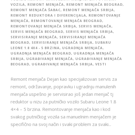
VOZILA
,
REMONT MENJAČA
,
REMONT MENJAČA BEOGRAD
,
REMONT MENJAČA ŠABAC
,
REMONT MENJAČA SRBIJA
,
REMONT REDUKTORA I DIFERENCIJALA
,
REMONTOVANJE
MENJAČA
,
REMONTOVANJE MENJAČA BEOGRAD
,
REMONTOVANJE MENJAČA SRBIJA
,
SERVIS MENJAČA
,
SERVIS MENJAČA BEOGRAD
,
SERVIS MENJAČA SRBIJA
,
SERVISIRANJE MENJAČA
,
SERVISIRANJE MENJAČA
BEOGRAD
,
SERVISIRANJE MENJAČA SRBIJA
,
SUBARU
LEONE 1.8 4X4 - 5 BRZINA
,
UGRADNJA MENJAČA
,
UGRADNJA MENJAČA BEOGRAD
,
UGRADNJA MENJAČA
SRBIJA
,
UGRAĐIVANJE MENJAČA
,
UGRAĐIVANJE MENJAČA
BEOGRAD
,
UGRAĐIVANJE MENJAČA SRBIJA
,
VESTI
Remont menjača Dejan kao specijalizovan servis za
remont, održavanje, popravku i ugradnju manulenih
menjača uspešno je servisirao još jedan menjač tj
reduktor u nizu za putničko vozilo Subaru Leone 1.8
4×4 – 5 brzina. Remontovanje menjača kao i kod
svakog putničkog vozila sa manuelnim menjačem je
specifično na svoj način i svaki problem za svaki...