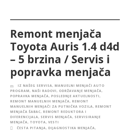
Remont menjača
Toyota Auris 1.4 d4d
– 5 brzina / Servis i
popravka menjača
IZ NAŠEG SERVISA
,
MANUELNI MENJAČI AUTO
PROGRAM
,
NAŠI RADOVI
,
ODRŽAVANJE MENJAČA
,
POPRAVKA MENJAČA
,
POSLEDNJE AKTUELNOSTI
,
REMONT MANUELNIH MENJAČA
,
REMONT
MANUELNIH MENJAČI ZA PUTNIČKA VOZILA
,
REMONT
MENJAČA ŠABAC
,
REMONT REDUKTORA I
DIFERENCIJALA
,
SERVIS MENJAČA
,
SERVISIRANJE
MENJAČA
,
TOYOTA
,
VESTI
ČESTA PITANJA
,
DIJAGNOSTIKA MENJAČA
,