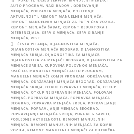
FORD
,
IZ NAŠEG SERVISA
,
MANUELNI MENJAČI
AUTO PROGRAM
,
NAŠI RADOVI
,
ODRŽAVANJE
MENJAČA
,
POPRAVKA MENJAČA
,
POSLEDNJE
AKTUELNOSTI
,
REMONT MANUELNIH MENJAČA
,
REMONT MANUELNIH MENJAČI ZA PUTNIČKA VOZILA
,
REMONT MENJAČA ŠABAC
,
REMONT REDUKTORA I
DIFERENCIJALA
,
SERVIS MENJAČA
,
SERVISIRANJE
MENJAČA
,
VESTI
ČESTA PITANJA
,
DIJAGNOSTIKA MENJAČA
,
DIJAGNOSTIKA MENJAČA BEOGRAD
,
DIJAGNOSTIKA
MENJAČA SRBIJA
,
DIJAGNOSTIKA ZA MENJAČE
,
DIJAGNOSTIKA ZA MENJAČE BEOGRAD
,
DIJAGNOSTIKA ZA
MENJAČE SRBIJA
,
KUPOVINA POLOVNOG MENJAČA
,
KVAČILO
,
MANUELNI MENJAČI AUTO PROGRAM
,
MANUELNI MENJAČI KOMBI PROGRAM
,
ODRŽAVANJE
MENJAČA
,
ODRŽAVANJE MENJAČA BEOGRAD
,
ODRŽAVANJE
MENJAČA SRBIJA
,
OTKUP ISPRAVNIH MENJAČA
,
OTKUP
MENJAČA
,
OTKUP NEISPRAVNIH MENJAČA
,
POLOVAN
MENJAČ
,
POPRAVKA MENJAČA
,
POPRAVKA MENJAČA
BEOGRAD
,
POPRAVKA MENJAČA SRBIJA
,
POPRAVLJANJE
MENJAČA
,
POPRAVLJANJE MENJAČA BEOGRAD
,
POPRAVLJANJE MENJAČA SRBIJA
,
PORUKE & SAVETI
,
POSLEDNJE AKTUELNOSTI
,
REMONT MANUELNIH
MENJAČA
,
REMONT MANUELNIH MENJAČA ZA KOMBI
VOZILA
,
REMONT MANUELNIH MENJAČI ZA PUTNIČKA