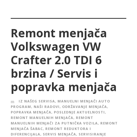
Remont menjača
Volkswagen VW
Crafter 2.0 TDI 6
brzina / Servis i
popravka menjača
IZ NAŠEG SERVISA
,
MANUELNI MENJAČI AUTO
PROGRAM
,
NAŠI RADOVI
,
ODRŽAVANJE MENJAČA
,
POPRAVKA MENJAČA
,
POSLEDNJE AKTUELNOSTI
,
REMONT MANUELNIH MENJAČA
,
REMONT
MANUELNIH MENJAČI ZA PUTNIČKA VOZILA
,
REMONT
MENJAČA ŠABAC
,
REMONT REDUKTORA I
DIFERENCIJALA
,
SERVIS MENJAČA
,
SERVISIRANJE