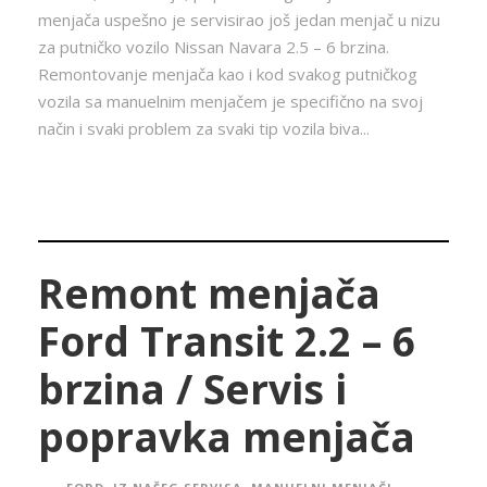
menjača uspešno je servisirao još jedan menjač u nizu
za putničko vozilo Nissan Navara 2.5 – 6 brzina.
Remontovanje menjača kao i kod svakog putničkog
vozila sa manuelnim menjačem je specifično na svoj
način i svaki problem za svaki tip vozila biva...
Remont menjača
Ford Transit 2.2 – 6
brzina / Servis i
popravka menjača