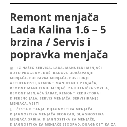
Remont menjača
Lada Kalina 1.6 – 5
brzina / Servis i
popravka menjača
IZ NAŠEG SERVISA
,
LADA
,
MANUELNI MENJAČI
AUTO PROGRAM
,
NAŠI RADOVI
,
ODRŽAVANJE
MENJAČA
,
POPRAVKA MENJAČA
,
POSLEDNJE
AKTUELNOSTI
,
REMONT MANUELNIH MENJAČA
,
REMONT MANUELNIH MENJAČI ZA PUTNIČKA VOZILA
,
REMONT MENJAČA ŠABAC
,
REMONT REDUKTORA I
DIFERENCIJALA
,
SERVIS MENJAČA
,
SERVISIRANJE
MENJAČA
,
VESTI
ČESTA PITANJA
,
DIJAGNOSTIKA MENJAČA
,
DIJAGNOSTIKA MENJAČA BEOGRAD
,
DIJAGNOSTIKA
MENJAČA SRBIJA
,
DIJAGNOSTIKA ZA MENJAČE
,
DIJAGNOSTIKA ZA MENJAČE BEOGRAD
,
DIJAGNOSTIKA ZA