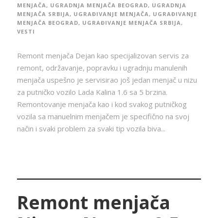
MENJAČA
,
UGRADNJA MENJAČA BEOGRAD
,
UGRADNJA
MENJAČA SRBIJA
,
UGRAĐIVANJE MENJAČA
,
UGRAĐIVANJE
MENJAČA BEOGRAD
,
UGRAĐIVANJE MENJAČA SRBIJA
,
VESTI
Remont menjača Dejan kao specijalizovan servis za
remont, održavanje, popravku i ugradnju manulenih
menjača uspešno je servisirao još jedan menjač u nizu
za putničko vozilo Lada Kalina 1.6 sa 5 brzina.
Remontovanje menjača kao i kod svakog putničkog
vozila sa manuelnim menjačem je specifično na svoj
način i svaki problem za svaki tip vozila biva...
Remont menjača