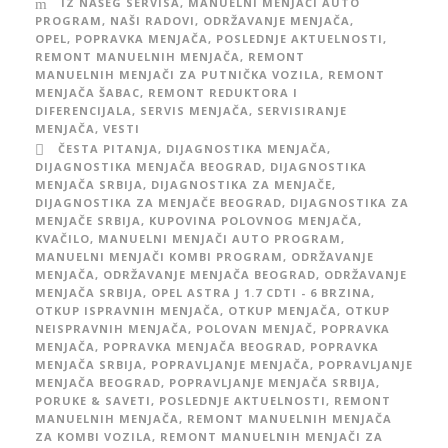
IZ NAŠEG SERVISA
,
MANUELNI MENJAČI AUTO
PROGRAM
,
NAŠI RADOVI
,
ODRŽAVANJE MENJAČA
,
OPEL
,
POPRAVKA MENJAČA
,
POSLEDNJE AKTUELNOSTI
,
REMONT MANUELNIH MENJAČA
,
REMONT
MANUELNIH MENJAČI ZA PUTNIČKA VOZILA
,
REMONT
MENJAČA ŠABAC
,
REMONT REDUKTORA I
DIFERENCIJALA
,
SERVIS MENJAČA
,
SERVISIRANJE
MENJAČA
,
VESTI
ČESTA PITANJA
,
DIJAGNOSTIKA MENJAČA
,
DIJAGNOSTIKA MENJAČA BEOGRAD
,
DIJAGNOSTIKA
MENJAČA SRBIJA
,
DIJAGNOSTIKA ZA MENJAČE
,
DIJAGNOSTIKA ZA MENJAČE BEOGRAD
,
DIJAGNOSTIKA ZA
MENJAČE SRBIJA
,
KUPOVINA POLOVNOG MENJAČA
,
KVAČILO
,
MANUELNI MENJAČI AUTO PROGRAM
,
MANUELNI MENJAČI KOMBI PROGRAM
,
ODRŽAVANJE
MENJAČA
,
ODRŽAVANJE MENJAČA BEOGRAD
,
ODRŽAVANJE
MENJAČA SRBIJA
,
OPEL ASTRA J 1.7 CDTI - 6 BRZINA
,
OTKUP ISPRAVNIH MENJAČA
,
OTKUP MENJAČA
,
OTKUP
NEISPRAVNIH MENJAČA
,
POLOVAN MENJAČ
,
POPRAVKA
MENJAČA
,
POPRAVKA MENJAČA BEOGRAD
,
POPRAVKA
MENJAČA SRBIJA
,
POPRAVLJANJE MENJAČA
,
POPRAVLJANJE
MENJAČA BEOGRAD
,
POPRAVLJANJE MENJAČA SRBIJA
,
PORUKE & SAVETI
,
POSLEDNJE AKTUELNOSTI
,
REMONT
MANUELNIH MENJAČA
,
REMONT MANUELNIH MENJAČA
ZA KOMBI VOZILA
,
REMONT MANUELNIH MENJAČI ZA