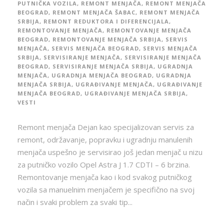
PUTNIČKA VOZILA
,
REMONT MENJAČA
,
REMONT MENJAČA
BEOGRAD
,
REMONT MENJAČA ŠABAC
,
REMONT MENJAČA
SRBIJA
,
REMONT REDUKTORA I DIFERENCIJALA
,
REMONTOVANJE MENJAČA
,
REMONTOVANJE MENJAČA
BEOGRAD
,
REMONTOVANJE MENJAČA SRBIJA
,
SERVIS
MENJAČA
,
SERVIS MENJAČA BEOGRAD
,
SERVIS MENJAČA
SRBIJA
,
SERVISIRANJE MENJAČA
,
SERVISIRANJE MENJAČA
BEOGRAD
,
SERVISIRANJE MENJAČA SRBIJA
,
UGRADNJA
MENJAČA
,
UGRADNJA MENJAČA BEOGRAD
,
UGRADNJA
MENJAČA SRBIJA
,
UGRAĐIVANJE MENJAČA
,
UGRAĐIVANJE
MENJAČA BEOGRAD
,
UGRAĐIVANJE MENJAČA SRBIJA
,
VESTI
Remont menjača Dejan kao specijalizovan servis za
remont, održavanje, popravku i ugradnju manulenih
menjača uspešno je servisirao još jedan menjač u nizu
za putničko vozilo Opel Astra J 1.7 CDTI – 6 brzina.
Remontovanje menjača kao i kod svakog putničkog
vozila sa manuelnim menjačem je specifično na svoj
način i svaki problem za svaki tip...