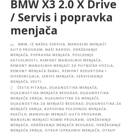
BMW X3 2.0 X Drive
/ Servis i popravka
menjača
BMW
,
IZ NAŠEG SERVISA
,
MANUELNI MENJAČI
AUTO PROGRAM
,
NAŠI RADOVI
,
ODRŽAVANJE
MENJAČA
,
POPRAVKA MENJAČA
,
POSLEDNJE
AKTUELNOSTI
,
REMONT MANUELNIH MENJAČA
,
REMONT MANUELNIH MENJAČI ZA PUTNIČKA VOZILA
,
REMONT MENJAČA ŠABAC
,
REMONT REDUKTORA I
DIFERENCIJALA
,
SERVIS MENJAČA
,
SERVISIRANJE
MENJAČA
,
VESTI
ČESTA PITANJA
,
DIJAGNOSTIKA MENJAČA
,
DIJAGNOSTIKA MENJAČA BEOGRAD
,
DIJAGNOSTIKA
MENJAČA SRBIJA
,
DIJAGNOSTIKA ZA MENJAČE
,
DIJAGNOSTIKA ZA MENJAČE BEOGRAD
,
DIJAGNOSTIKA ZA
MENJAČE SRBIJA
,
KUPOVINA POLOVNOG MENJAČA
,
KVAČILO
,
MANUELNI MENJAČI AUTO PROGRAM
,
MANUELNI MENJAČI KOMBI PROGRAM
,
ODRŽAVANJE
MENJAČA
,
ODRŽAVANJE MENJAČA BEOGRAD
,
ODRŽAVANJE
MENJAČA SRBIJA
,
OTKUP ISPRAVNIH MENJAČA
,
OTKUP