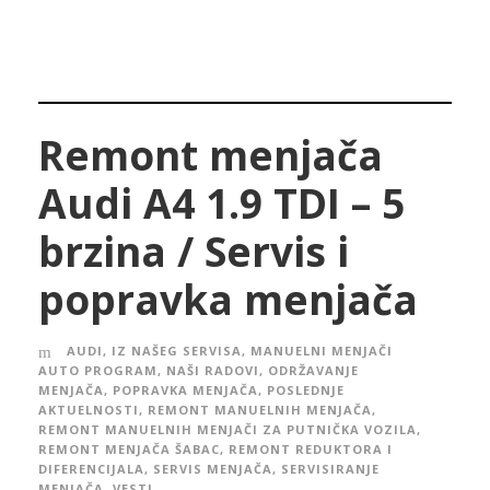
Remont menjača
Audi A4 1.9 TDI – 5
brzina / Servis i
popravka menjača
AUDI
,
IZ NAŠEG SERVISA
,
MANUELNI MENJAČI
AUTO PROGRAM
,
NAŠI RADOVI
,
ODRŽAVANJE
MENJAČA
,
POPRAVKA MENJAČA
,
POSLEDNJE
AKTUELNOSTI
,
REMONT MANUELNIH MENJAČA
,
REMONT MANUELNIH MENJAČI ZA PUTNIČKA VOZILA
,
REMONT MENJAČA ŠABAC
,
REMONT REDUKTORA I
DIFERENCIJALA
,
SERVIS MENJAČA
,
SERVISIRANJE
MENJAČA
,
VESTI