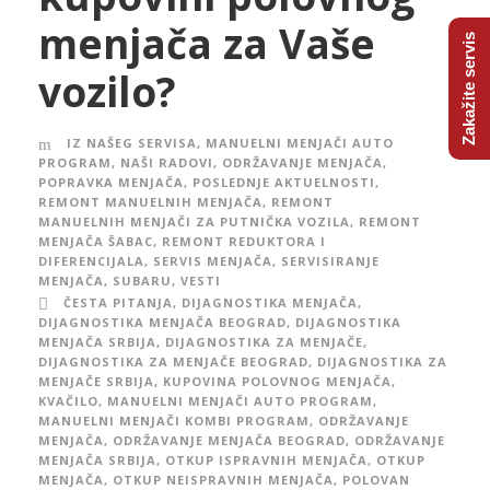
menjača za Vaše
Zakažite servis
vozilo?
IZ NAŠEG SERVISA
,
MANUELNI MENJAČI AUTO
PROGRAM
,
NAŠI RADOVI
,
ODRŽAVANJE MENJAČA
,
POPRAVKA MENJAČA
,
POSLEDNJE AKTUELNOSTI
,
REMONT MANUELNIH MENJAČA
,
REMONT
MANUELNIH MENJAČI ZA PUTNIČKA VOZILA
,
REMONT
MENJAČA ŠABAC
,
REMONT REDUKTORA I
DIFERENCIJALA
,
SERVIS MENJAČA
,
SERVISIRANJE
MENJAČA
,
SUBARU
,
VESTI
ČESTA PITANJA
,
DIJAGNOSTIKA MENJAČA
,
DIJAGNOSTIKA MENJAČA BEOGRAD
,
DIJAGNOSTIKA
MENJAČA SRBIJA
,
DIJAGNOSTIKA ZA MENJAČE
,
DIJAGNOSTIKA ZA MENJAČE BEOGRAD
,
DIJAGNOSTIKA ZA
MENJAČE SRBIJA
,
KUPOVINA POLOVNOG MENJAČA
,
KVAČILO
,
MANUELNI MENJAČI AUTO PROGRAM
,
MANUELNI MENJAČI KOMBI PROGRAM
,
ODRŽAVANJE
MENJAČA
,
ODRŽAVANJE MENJAČA BEOGRAD
,
ODRŽAVANJE
MENJAČA SRBIJA
,
OTKUP ISPRAVNIH MENJAČA
,
OTKUP
MENJAČA
,
OTKUP NEISPRAVNIH MENJAČA
,
POLOVAN