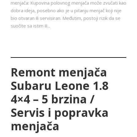
menjača: Kupovina polovnog menjača može zvučati kao
dobra ideja, posebno ako je u pitanju menjač koji nije
bio otvaran ili servisiran. Međutim, postoji rizik da se
suočite sa istim ili...
Remont menjača
Subaru Leone 1.8
4×4 – 5 brzina /
Servis i popravka
menjača