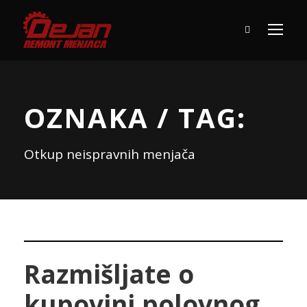
OZNAKA / TAG:
Otkup neispravnih menjača
Razmišljate o
kupovini polovnog