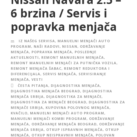
6 brzina / Servis i
popravka menjača
IZ NAŠEG SERVISA
,
MANUELNI MENJAČI AUTO
PROGRAM
,
NAŠI RADOVI
,
NISSAN
,
ODRŽAVANJE
MENJAČA
,
POPRAVKA MENJAČA
,
POSLEDNJE
AKTUELNOSTI
,
REMONT MANUELNIH MENJAČA
,
REMONT MANUELNIH MENJAČI ZA PUTNIČKA VOZILA
,
REMONT MENJAČA ŠABAC
,
REMONT REDUKTORA I
DIFERENCIJALA
,
SERVIS MENJAČA
,
SERVISIRANJE
MENJAČA
,
VESTI
ČESTA PITANJA
,
DIJAGNOSTIKA MENJAČA
,
DIJAGNOSTIKA MENJAČA BEOGRAD
,
DIJAGNOSTIKA
MENJAČA SRBIJA
,
DIJAGNOSTIKA ZA MENJAČE
,
DIJAGNOSTIKA ZA MENJAČE BEOGRAD
,
DIJAGNOSTIKA ZA
MENJAČE SRBIJA
,
KUPOVINA POLOVNOG MENJAČA
,
KVAČILO
,
MANUELNI MENJAČI AUTO PROGRAM
,
MANUELNI MENJAČI KOMBI PROGRAM
,
ODRŽAVANJE
MENJAČA
,
ODRŽAVANJE MENJAČA BEOGRAD
,
ODRŽAVANJE
MENJAČA SRBIJA
,
OTKUP ISPRAVNIH MENJAČA
,
OTKUP
MENJAČA
,
OTKUP NEISPRAVNIH MENJAČA
,
POLOVAN