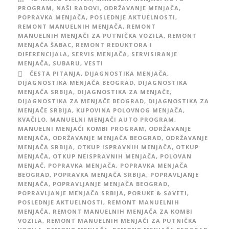
PROGRAM
,
NAŠI RADOVI
,
ODRŽAVANJE MENJAČA
,
POPRAVKA MENJAČA
,
POSLEDNJE AKTUELNOSTI
,
REMONT MANUELNIH MENJAČA
,
REMONT
MANUELNIH MENJAČI ZA PUTNIČKA VOZILA
,
REMONT
MENJAČA ŠABAC
,
REMONT REDUKTORA I
DIFERENCIJALA
,
SERVIS MENJAČA
,
SERVISIRANJE
MENJAČA
,
SUBARU
,
VESTI
ČESTA PITANJA
,
DIJAGNOSTIKA MENJAČA
,
DIJAGNOSTIKA MENJAČA BEOGRAD
,
DIJAGNOSTIKA
MENJAČA SRBIJA
,
DIJAGNOSTIKA ZA MENJAČE
,
DIJAGNOSTIKA ZA MENJAČE BEOGRAD
,
DIJAGNOSTIKA ZA
MENJAČE SRBIJA
,
KUPOVINA POLOVNOG MENJAČA
,
KVAČILO
,
MANUELNI MENJAČI AUTO PROGRAM
,
MANUELNI MENJAČI KOMBI PROGRAM
,
ODRŽAVANJE
MENJAČA
,
ODRŽAVANJE MENJAČA BEOGRAD
,
ODRŽAVANJE
MENJAČA SRBIJA
,
OTKUP ISPRAVNIH MENJAČA
,
OTKUP
MENJAČA
,
OTKUP NEISPRAVNIH MENJAČA
,
POLOVAN
MENJAČ
,
POPRAVKA MENJAČA
,
POPRAVKA MENJAČA
BEOGRAD
,
POPRAVKA MENJAČA SRBIJA
,
POPRAVLJANJE
MENJAČA
,
POPRAVLJANJE MENJAČA BEOGRAD
,
POPRAVLJANJE MENJAČA SRBIJA
,
PORUKE & SAVETI
,
POSLEDNJE AKTUELNOSTI
,
REMONT MANUELNIH
MENJAČA
,
REMONT MANUELNIH MENJAČA ZA KOMBI
VOZILA
,
REMONT MANUELNIH MENJAČI ZA PUTNIČKA