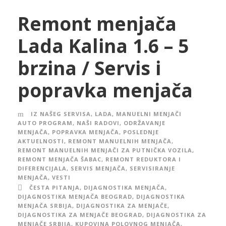
Remont menjača
Lada Kalina 1.6 – 5
brzina / Servis i
popravka menjača
IZ NAŠEG SERVISA
,
LADA
,
MANUELNI MENJAČI
AUTO PROGRAM
,
NAŠI RADOVI
,
ODRŽAVANJE
MENJAČA
,
POPRAVKA MENJAČA
,
POSLEDNJE
AKTUELNOSTI
,
REMONT MANUELNIH MENJAČA
,
REMONT MANUELNIH MENJAČI ZA PUTNIČKA VOZILA
,
REMONT MENJAČA ŠABAC
,
REMONT REDUKTORA I
DIFERENCIJALA
,
SERVIS MENJAČA
,
SERVISIRANJE
MENJAČA
,
VESTI
ČESTA PITANJA
,
DIJAGNOSTIKA MENJAČA
,
DIJAGNOSTIKA MENJAČA BEOGRAD
,
DIJAGNOSTIKA
MENJAČA SRBIJA
,
DIJAGNOSTIKA ZA MENJAČE
,
DIJAGNOSTIKA ZA MENJAČE BEOGRAD
,
DIJAGNOSTIKA ZA
MENJAČE SRBIJA
,
KUPOVINA POLOVNOG MENJAČA
,