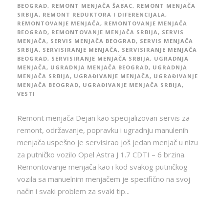
BEOGRAD
,
REMONT MENJAČA ŠABAC
,
REMONT MENJAČA
SRBIJA
,
REMONT REDUKTORA I DIFERENCIJALA
,
REMONTOVANJE MENJAČA
,
REMONTOVANJE MENJAČA
BEOGRAD
,
REMONTOVANJE MENJAČA SRBIJA
,
SERVIS
MENJAČA
,
SERVIS MENJAČA BEOGRAD
,
SERVIS MENJAČA
SRBIJA
,
SERVISIRANJE MENJAČA
,
SERVISIRANJE MENJAČA
BEOGRAD
,
SERVISIRANJE MENJAČA SRBIJA
,
UGRADNJA
MENJAČA
,
UGRADNJA MENJAČA BEOGRAD
,
UGRADNJA
MENJAČA SRBIJA
,
UGRAĐIVANJE MENJAČA
,
UGRAĐIVANJE
MENJAČA BEOGRAD
,
UGRAĐIVANJE MENJAČA SRBIJA
,
VESTI
Remont menjača Dejan kao specijalizovan servis za
remont, održavanje, popravku i ugradnju manulenih
menjača uspešno je servisirao još jedan menjač u nizu
za putničko vozilo Opel Astra J 1.7 CDTI – 6 brzina.
Remontovanje menjača kao i kod svakog putničkog
vozila sa manuelnim menjačem je specifično na svoj
način i svaki problem za svaki tip...