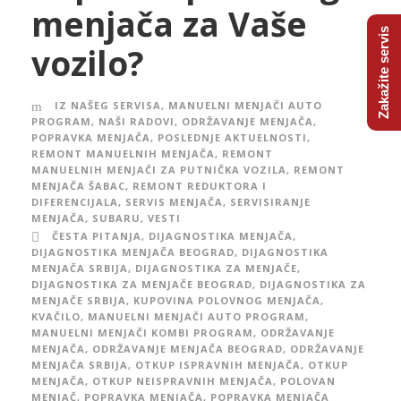
menjača za Vaše
Zakažite servis
vozilo?
IZ NAŠEG SERVISA
,
MANUELNI MENJAČI AUTO
PROGRAM
,
NAŠI RADOVI
,
ODRŽAVANJE MENJAČA
,
POPRAVKA MENJAČA
,
POSLEDNJE AKTUELNOSTI
,
REMONT MANUELNIH MENJAČA
,
REMONT
MANUELNIH MENJAČI ZA PUTNIČKA VOZILA
,
REMONT
MENJAČA ŠABAC
,
REMONT REDUKTORA I
DIFERENCIJALA
,
SERVIS MENJAČA
,
SERVISIRANJE
MENJAČA
,
SUBARU
,
VESTI
ČESTA PITANJA
,
DIJAGNOSTIKA MENJAČA
,
DIJAGNOSTIKA MENJAČA BEOGRAD
,
DIJAGNOSTIKA
MENJAČA SRBIJA
,
DIJAGNOSTIKA ZA MENJAČE
,
DIJAGNOSTIKA ZA MENJAČE BEOGRAD
,
DIJAGNOSTIKA ZA
MENJAČE SRBIJA
,
KUPOVINA POLOVNOG MENJAČA
,
KVAČILO
,
MANUELNI MENJAČI AUTO PROGRAM
,
MANUELNI MENJAČI KOMBI PROGRAM
,
ODRŽAVANJE
MENJAČA
,
ODRŽAVANJE MENJAČA BEOGRAD
,
ODRŽAVANJE
MENJAČA SRBIJA
,
OTKUP ISPRAVNIH MENJAČA
,
OTKUP
MENJAČA
,
OTKUP NEISPRAVNIH MENJAČA
,
POLOVAN
MENJAČ
,
POPRAVKA MENJAČA
,
POPRAVKA MENJAČA