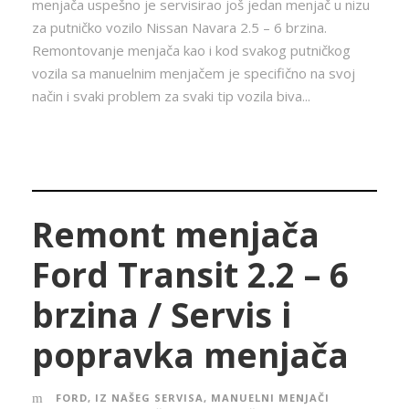
menjača uspešno je servisirao još jedan menjač u nizu
za putničko vozilo Nissan Navara 2.5 – 6 brzina.
Remontovanje menjača kao i kod svakog putničkog
vozila sa manuelnim menjačem je specifično na svoj
način i svaki problem za svaki tip vozila biva...
Remont menjača
Ford Transit 2.2 – 6
brzina / Servis i
popravka menjača
FORD
,
IZ NAŠEG SERVISA
,
MANUELNI MENJAČI