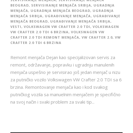
BEOGRAD
,
SERVISIRANJE MENJAČA SRBIJA
,
UGRADNJA
MENJAČA
,
UGRADNJA MENJAČA BEOGRAD
,
UGRADNJA
MENJAČA SRBIJA
,
UGRAĐIVANJE MENJAČA
,
UGRAĐIVANJE
MENJAČA BEOGRAD
,
UGRAĐIVANJE MENJAČA SRBIJA
,
VESTI
,
VOLKSWAGEN VW CRAFTER 2.0 TDI
,
VOLKSWAGEN
VW CRAFTER 2.0 TDI 6 BRZINA
,
VOLKSWAGEN VW
CRAFTER 2.0 TDI REMONT MENJAČA
,
VW CRAFTER 2.0
,
VW
CRAFTER 2.0 TDI 6 BRZINA
Remont menjača Dejan kao specijalizovan servis za
remont, održavanje, popravku i ugradnju manulenih
menjača uspešno je servisirao još jedan menjač u nizu
za putničko vozilo Volkswagen VW Crafter 2.0 TDI sa 6
brzina. Remontovanje menjača kao i kod svakog
putničkog vozila sa manuelnim menjačem je specifično
na svoj način i svaki problem za svaki tip...