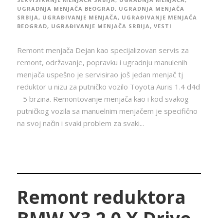
UGRADNJA MENJAČA BEOGRAD
,
UGRADNJA MENJAČA
SRBIJA
,
UGRAĐIVANJE MENJAČA
,
UGRAĐIVANJE MENJAČA
BEOGRAD
,
UGRAĐIVANJE MENJAČA SRBIJA
,
VESTI
Remont menjača Dejan kao specijalizovan servis za
remont, održavanje, popravku i ugradnju manulenih
menjača uspešno je servisirao još jedan menjač tj
reduktor u nizu za putničko vozilo Toyota Auris 1.4 d4d
– 5 brzina. Remontovanje menjača kao i kod svakog
putničkog vozila sa manuelnim menjačem je specifično
na svoj način i svaki problem za svaki...
Remont reduktora