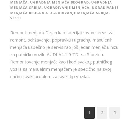
MENJAČA
,
UGRADNJA MENJAČA BEOGRAD
,
UGRADNJA
MENJAČA SRBIJA
,
UGRAĐIVANJE MENJAČA
,
UGRAĐIVANJE
MENJAČA BEOGRAD
,
UGRAĐIVANJE MENJAČA SRBIJA
,
VESTI
Remont menjača Dejan kao specijalizovan servis za
remont, održavanje, popravku i ugradnju manulenih
menjača uspešno je servisirao još jedan menjač u nizu
za putničko vozilo AUDI A4 1.9 TDI sa 5 brzina.
Remontovanje menjača kao i kod svakog putničkog
vozila sa manuelnim menjačem je specično na svoj
način i svaki problem za svaki tip vozila...
1
2