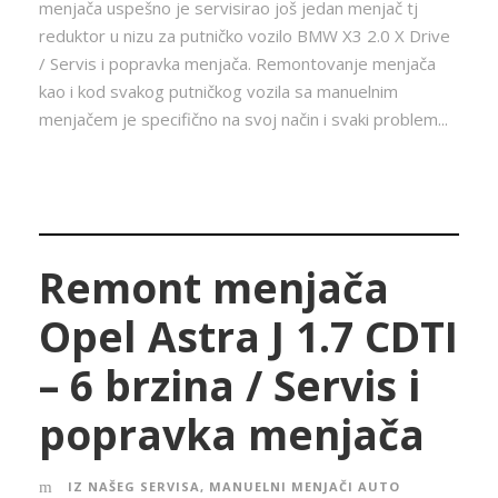
menjača uspešno je servisirao još jedan menjač tj
reduktor u nizu za putničko vozilo BMW X3 2.0 X Drive
/ Servis i popravka menjača. Remontovanje menjača
kao i kod svakog putničkog vozila sa manuelnim
menjačem je specifično na svoj način i svaki problem...
Remont menjača
Opel Astra J 1.7 CDTI
– 6 brzina / Servis i
popravka menjača
IZ NAŠEG SERVISA
,
MANUELNI MENJAČI AUTO