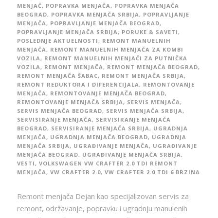
MENJAČ
,
POPRAVKA MENJAČA
,
POPRAVKA MENJAČA
BEOGRAD
,
POPRAVKA MENJAČA SRBIJA
,
POPRAVLJANJE
MENJAČA
,
POPRAVLJANJE MENJAČA BEOGRAD
,
POPRAVLJANJE MENJAČA SRBIJA
,
PORUKE & SAVETI
,
POSLEDNJE AKTUELNOSTI
,
REMONT MANUELNIH
MENJAČA
,
REMONT MANUELNIH MENJAČA ZA KOMBI
VOZILA
,
REMONT MANUELNIH MENJAČI ZA PUTNIČKA
VOZILA
,
REMONT MENJAČA
,
REMONT MENJAČA BEOGRAD
,
REMONT MENJAČA ŠABAC
,
REMONT MENJAČA SRBIJA
,
REMONT REDUKTORA I DIFERENCIJALA
,
REMONTOVANJE
MENJAČA
,
REMONTOVANJE MENJAČA BEOGRAD
,
REMONTOVANJE MENJAČA SRBIJA
,
SERVIS MENJAČA
,
SERVIS MENJAČA BEOGRAD
,
SERVIS MENJAČA SRBIJA
,
SERVISIRANJE MENJAČA
,
SERVISIRANJE MENJAČA
BEOGRAD
,
SERVISIRANJE MENJAČA SRBIJA
,
UGRADNJA
MENJAČA
,
UGRADNJA MENJAČA BEOGRAD
,
UGRADNJA
MENJAČA SRBIJA
,
UGRAĐIVANJE MENJAČA
,
UGRAĐIVANJE
MENJAČA BEOGRAD
,
UGRAĐIVANJE MENJAČA SRBIJA
,
VESTI
,
VOLKSWAGEN VW CRAFTER 2.0 TDI REMONT
MENJAČA
,
VW CRAFTER 2.0
,
VW CRAFTER 2.0 TDI 6 BRZINA
Remont menjača Dejan kao specijalizovan servis za
remont, održavanje, popravku i ugradnju manulenih