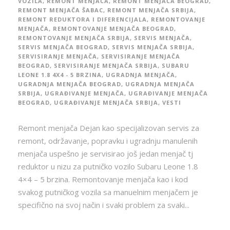
VOZILA
,
REMONT MENJAČA
,
REMONT MENJAČA BEOGRAD
,
REMONT MENJAČA ŠABAC
,
REMONT MENJAČA SRBIJA
,
REMONT REDUKTORA I DIFERENCIJALA
,
REMONTOVANJE
MENJAČA
,
REMONTOVANJE MENJAČA BEOGRAD
,
REMONTOVANJE MENJAČA SRBIJA
,
SERVIS MENJAČA
,
SERVIS MENJAČA BEOGRAD
,
SERVIS MENJAČA SRBIJA
,
SERVISIRANJE MENJAČA
,
SERVISIRANJE MENJAČA
BEOGRAD
,
SERVISIRANJE MENJAČA SRBIJA
,
SUBARU
LEONE 1.8 4X4 - 5 BRZINA
,
UGRADNJA MENJAČA
,
UGRADNJA MENJAČA BEOGRAD
,
UGRADNJA MENJAČA
SRBIJA
,
UGRAĐIVANJE MENJAČA
,
UGRAĐIVANJE MENJAČA
BEOGRAD
,
UGRAĐIVANJE MENJAČA SRBIJA
,
VESTI
Remont menjača Dejan kao specijalizovan servis za
remont, održavanje, popravku i ugradnju manulenih
menjača uspešno je servisirao još jedan menjač tj
reduktor u nizu za putničko vozilo Subaru Leone 1.8
4×4 – 5 brzina. Remontovanje menjača kao i kod
svakog putničkog vozila sa manuelnim menjačem je
specifično na svoj način i svaki problem za svaki...