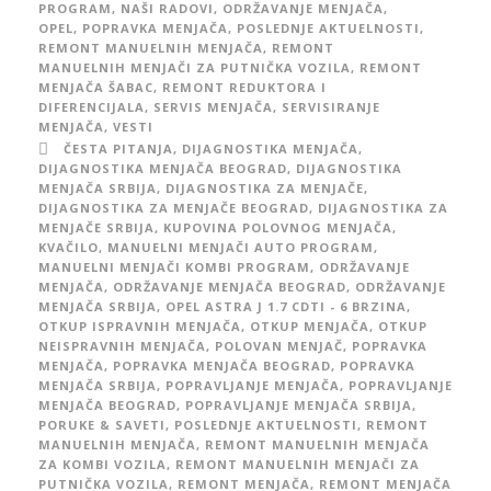
PROGRAM
,
NAŠI RADOVI
,
ODRŽAVANJE MENJAČA
,
OPEL
,
POPRAVKA MENJAČA
,
POSLEDNJE AKTUELNOSTI
,
REMONT MANUELNIH MENJAČA
,
REMONT
MANUELNIH MENJAČI ZA PUTNIČKA VOZILA
,
REMONT
MENJAČA ŠABAC
,
REMONT REDUKTORA I
DIFERENCIJALA
,
SERVIS MENJAČA
,
SERVISIRANJE
MENJAČA
,
VESTI
ČESTA PITANJA
,
DIJAGNOSTIKA MENJAČA
,
DIJAGNOSTIKA MENJAČA BEOGRAD
,
DIJAGNOSTIKA
MENJAČA SRBIJA
,
DIJAGNOSTIKA ZA MENJAČE
,
DIJAGNOSTIKA ZA MENJAČE BEOGRAD
,
DIJAGNOSTIKA ZA
MENJAČE SRBIJA
,
KUPOVINA POLOVNOG MENJAČA
,
KVAČILO
,
MANUELNI MENJAČI AUTO PROGRAM
,
MANUELNI MENJAČI KOMBI PROGRAM
,
ODRŽAVANJE
MENJAČA
,
ODRŽAVANJE MENJAČA BEOGRAD
,
ODRŽAVANJE
MENJAČA SRBIJA
,
OPEL ASTRA J 1.7 CDTI - 6 BRZINA
,
OTKUP ISPRAVNIH MENJAČA
,
OTKUP MENJAČA
,
OTKUP
NEISPRAVNIH MENJAČA
,
POLOVAN MENJAČ
,
POPRAVKA
MENJAČA
,
POPRAVKA MENJAČA BEOGRAD
,
POPRAVKA
MENJAČA SRBIJA
,
POPRAVLJANJE MENJAČA
,
POPRAVLJANJE
MENJAČA BEOGRAD
,
POPRAVLJANJE MENJAČA SRBIJA
,
PORUKE & SAVETI
,
POSLEDNJE AKTUELNOSTI
,
REMONT
MANUELNIH MENJAČA
,
REMONT MANUELNIH MENJAČA
ZA KOMBI VOZILA
,
REMONT MANUELNIH MENJAČI ZA
PUTNIČKA VOZILA
,
REMONT MENJAČA
,
REMONT MENJAČA