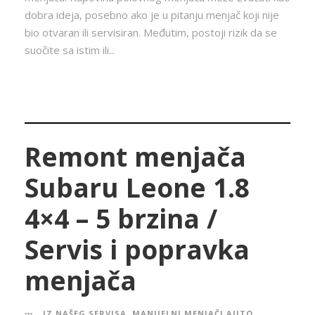
dobra ideja, posebno ako je u pitanju menjač koji nije
bio otvaran ili servisiran. Međutim, postoji rizik da se
suočite sa istim ili...
Remont menjača
Subaru Leone 1.8
4×4 – 5 brzina /
Servis i popravka
menjača
IZ NAŠEG SERVISA
,
MANUELNI MENJAČI AUTO