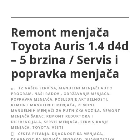
Remont menjača
Toyota Auris 1.4 d4d
– 5 brzina / Servis i
popravka menjača
IZ NAŠEG SERVISA
,
MANUELNI MENJAČI AUTO
PROGRAM
,
NAŠI RADOVI
,
ODRŽAVANJE MENJAČA
,
POPRAVKA MENJAČA
,
POSLEDNJE AKTUELNOSTI
,
REMONT MANUELNIH MENJAČA
,
REMONT
MANUELNIH MENJAČI ZA PUTNIČKA VOZILA
,
REMONT
MENJAČA ŠABAC
,
REMONT REDUKTORA I
DIFERENCIJALA
,
SERVIS MENJAČA
,
SERVISIRANJE
MENJAČA
,
TOYOTA
,
VESTI
ČESTA PITANJA
,
DIJAGNOSTIKA MENJAČA
,
DIJAGNOSTIKA MENJAČA BEOGRAD
,
DIJAGNOSTIKA