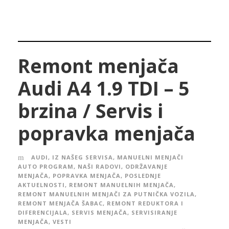
Remont menjača
Audi A4 1.9 TDI – 5
brzina / Servis i
popravka menjača
AUDI
,
IZ NAŠEG SERVISA
,
MANUELNI MENJAČI
AUTO PROGRAM
,
NAŠI RADOVI
,
ODRŽAVANJE
MENJAČA
,
POPRAVKA MENJAČA
,
POSLEDNJE
AKTUELNOSTI
,
REMONT MANUELNIH MENJAČA
,
REMONT MANUELNIH MENJAČI ZA PUTNIČKA VOZILA
,
REMONT MENJAČA ŠABAC
,
REMONT REDUKTORA I
DIFERENCIJALA
,
SERVIS MENJAČA
,
SERVISIRANJE
MENJAČA
,
VESTI