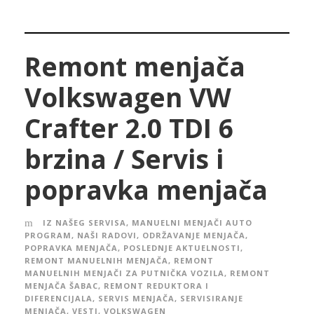
Remont menjača
Volkswagen VW
Crafter 2.0 TDI 6
brzina / Servis i
popravka menjača
IZ NAŠEG SERVISA
,
MANUELNI MENJAČI AUTO
PROGRAM
,
NAŠI RADOVI
,
ODRŽAVANJE MENJAČA
,
POPRAVKA MENJAČA
,
POSLEDNJE AKTUELNOSTI
,
REMONT MANUELNIH MENJAČA
,
REMONT
MANUELNIH MENJAČI ZA PUTNIČKA VOZILA
,
REMONT
MENJAČA ŠABAC
,
REMONT REDUKTORA I
DIFERENCIJALA
,
SERVIS MENJAČA
,
SERVISIRANJE
MENJAČA
,
VESTI
,
VOLKSWAGEN