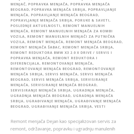
MENJAČ
,
POPRAVKA MENJAČA
,
POPRAVKA MENJAČA
BEOGRAD
,
POPRAVKA MENJAČA SRBIJA
,
POPRAVLJANJE
MENJAČA
,
POPRAVLJANJE MENJAČA BEOGRAD
,
POPRAVLJANJE MENJAČA SRBIJA
,
PORUKE & SAVETI
,
POSLEDNJE AKTUELNOSTI
,
REMONT MANUELNIH
MENJAČA
,
REMONT MANUELNIH MENJAČA ZA KOMBI
VOZILA
,
REMONT MANUELNIH MENJAČI ZA PUTNIČKA
VOZILA
,
REMONT MENJAČA
,
REMONT MENJAČA BEOGRAD
,
REMONT MENJAČA ŠABAC
,
REMONT MENJAČA SRBIJA
,
REMONT REDUKTORA BMW X3 2.0 X DRIVE / SERVIS I
POPRAVKA MENJAČA
,
REMONT REDUKTORA I
DIFERENCIJALA
,
REMONTOVANJE MENJAČA
,
REMONTOVANJE MENJAČA BEOGRAD
,
REMONTOVANJE
MENJAČA SRBIJA
,
SERVIS MENJAČA
,
SERVIS MENJAČA
BEOGRAD
,
SERVIS MENJAČA SRBIJA
,
SERVISIRANJE
MENJAČA
,
SERVISIRANJE MENJAČA BEOGRAD
,
SERVISIRANJE MENJAČA SRBIJA
,
UGRADNJA MENJAČA
,
UGRADNJA MENJAČA BEOGRAD
,
UGRADNJA MENJAČA
SRBIJA
,
UGRAĐIVANJE MENJAČA
,
UGRAĐIVANJE MENJAČA
BEOGRAD
,
UGRAĐIVANJE MENJAČA SRBIJA
,
VESTI
Remont menjača Dejan kao specijalizovan servis za
remont, održavanje, popravku i ugradnju manulenih