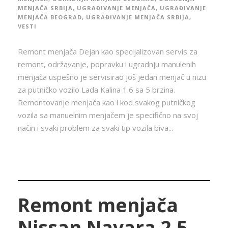
MENJAČA SRBIJA
,
UGRAĐIVANJE MENJAČA
,
UGRAĐIVANJE
MENJAČA BEOGRAD
,
UGRAĐIVANJE MENJAČA SRBIJA
,
VESTI
Remont menjača Dejan kao specijalizovan servis za
remont, održavanje, popravku i ugradnju manulenih
menjača uspešno je servisirao još jedan menjač u nizu
za putničko vozilo Lada Kalina 1.6 sa 5 brzina.
Remontovanje menjača kao i kod svakog putničkog
vozila sa manuelnim menjačem je specifično na svoj
način i svaki problem za svaki tip vozila biva...
Remont menjača
Nissan Navara 2.5 –