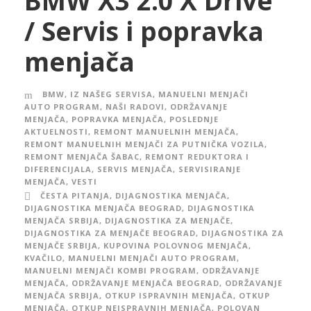
BMW X3 2.0 X Drive
/ Servis i popravka
menjača
BMW
,
IZ NAŠEG SERVISA
,
MANUELNI MENJAČI
AUTO PROGRAM
,
NAŠI RADOVI
,
ODRŽAVANJE
MENJAČA
,
POPRAVKA MENJAČA
,
POSLEDNJE
AKTUELNOSTI
,
REMONT MANUELNIH MENJAČA
,
REMONT MANUELNIH MENJAČI ZA PUTNIČKA VOZILA
,
REMONT MENJAČA ŠABAC
,
REMONT REDUKTORA I
DIFERENCIJALA
,
SERVIS MENJAČA
,
SERVISIRANJE
MENJAČA
,
VESTI
ČESTA PITANJA
,
DIJAGNOSTIKA MENJAČA
,
DIJAGNOSTIKA MENJAČA BEOGRAD
,
DIJAGNOSTIKA
MENJAČA SRBIJA
,
DIJAGNOSTIKA ZA MENJAČE
,
DIJAGNOSTIKA ZA MENJAČE BEOGRAD
,
DIJAGNOSTIKA ZA
MENJAČE SRBIJA
,
KUPOVINA POLOVNOG MENJAČA
,
KVAČILO
,
MANUELNI MENJAČI AUTO PROGRAM
,
MANUELNI MENJAČI KOMBI PROGRAM
,
ODRŽAVANJE
MENJAČA
,
ODRŽAVANJE MENJAČA BEOGRAD
,
ODRŽAVANJE
MENJAČA SRBIJA
,
OTKUP ISPRAVNIH MENJAČA
,
OTKUP
MENJAČA
,
OTKUP NEISPRAVNIH MENJAČA
,
POLOVAN