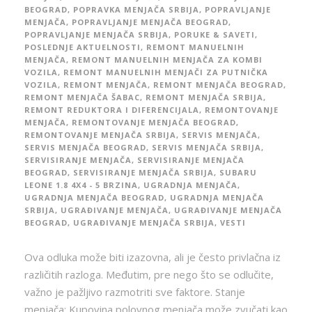
BEOGRAD
,
POPRAVKA MENJAČA SRBIJA
,
POPRAVLJANJE
MENJAČA
,
POPRAVLJANJE MENJAČA BEOGRAD
,
POPRAVLJANJE MENJAČA SRBIJA
,
PORUKE & SAVETI
,
POSLEDNJE AKTUELNOSTI
,
REMONT MANUELNIH
MENJAČA
,
REMONT MANUELNIH MENJAČA ZA KOMBI
VOZILA
,
REMONT MANUELNIH MENJAČI ZA PUTNIČKA
VOZILA
,
REMONT MENJAČA
,
REMONT MENJAČA BEOGRAD
,
REMONT MENJAČA ŠABAC
,
REMONT MENJAČA SRBIJA
,
REMONT REDUKTORA I DIFERENCIJALA
,
REMONTOVANJE
MENJAČA
,
REMONTOVANJE MENJAČA BEOGRAD
,
REMONTOVANJE MENJAČA SRBIJA
,
SERVIS MENJAČA
,
SERVIS MENJAČA BEOGRAD
,
SERVIS MENJAČA SRBIJA
,
SERVISIRANJE MENJAČA
,
SERVISIRANJE MENJAČA
BEOGRAD
,
SERVISIRANJE MENJAČA SRBIJA
,
SUBARU
LEONE 1.8 4X4 - 5 BRZINA
,
UGRADNJA MENJAČA
,
UGRADNJA MENJAČA BEOGRAD
,
UGRADNJA MENJAČA
SRBIJA
,
UGRAĐIVANJE MENJAČA
,
UGRAĐIVANJE MENJAČA
BEOGRAD
,
UGRAĐIVANJE MENJAČA SRBIJA
,
VESTI
Ova odluka može biti izazovna, ali je često privlačna iz
različitih razloga. Međutim, pre nego što se odlučite,
važno je pažljivo razmotriti sve faktore. Stanje
menjača: Kupovina polovnog menjača može zvučati kao