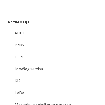
KATEGORIJE
AUDI
BMW
FORD
Iz našeg servisa
KIA
LADA
Manuelni menjači auto program