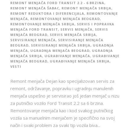
REMONT MENJAČA FORD TRANSIT 2.2 - 6 BRZINA
,
REMONT MENJAČA ŠABAC
,
REMONT MENJAČA SRBIJA
,
REMONT REDUKTORA I DIFERENCIJALA
,
REMONTOVANJE
MENJAČA
,
REMONTOVANJE MENJAČA BEOGRAD
,
REMONTOVANJE MENJAČA SRBIJA
,
SERVIS I POPRAVKA
MENJAČA FORD TRANSIT
,
SERVIS MENJAČA
,
SERVIS
MENJAČA BEOGRAD
,
SERVIS MENJAČA SRBIJA
,
SERVISIRANJE MENJAČA
,
SERVISIRANJE MENJAČA
BEOGRAD
,
SERVISIRANJE MENJAČA SRBIJA
,
UGRADNJA
MENJAČA
,
UGRADNJA MENJAČA BEOGRAD
,
UGRADNJA
MENJAČA SRBIJA
,
UGRAĐIVANJE MENJAČA
,
UGRAĐIVANJE
MENJAČA BEOGRAD
,
UGRAĐIVANJE MENJAČA SRBIJA
,
VESTI
Remont menjača Dejan kao specijalizovan servis za
remont, održavanje, popravku i ugradnju manulenih
menjača uspešno je servisirao još jedan menjač u nizu
za putničko vozilo Ford Transit 2.2 sa 6 brzina.
Remontovanje menjača kao i kod svakog putničkog
vozila sa manuelnim menjačem je specifično na svoj
način i svaki problem za svaki tip vozila biva...