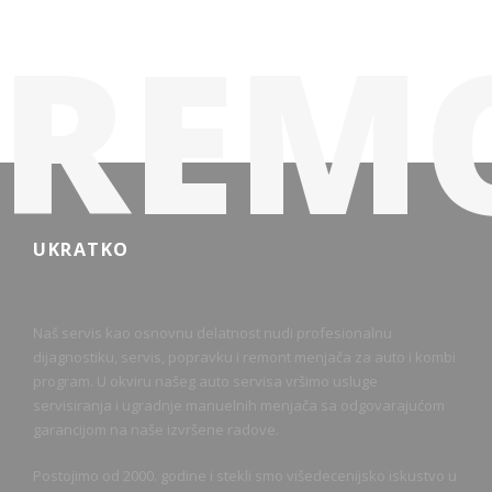
REM
UKRATKO
Naš servis kao osnovnu delatnost nudi profesionalnu
dijagnostiku, servis, popravku i remont menjača za auto i kombi
program. U okviru našeg auto servisa vršimo usluge
servisiranja i ugradnje manuelnih menjača sa odgovarajućom
garancijom na naše izvršene radove.
Postojimo od 2000. godine i stekli smo višedecenijsko iskustvo u