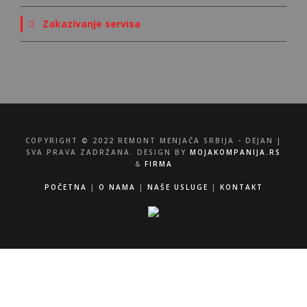
Zakazivanje servisa
COPYRIGHT © 2022 REMONT MENJAČA SRBIJA - DEJAN |
SVA PRAVA ZADRŽANA. DESIGN BY
MOJAKOMPANIJA.RS
&
FIRMA
POČETNA
|
O NAMA
|
NAŠE USLUGE
|
KONTAKT