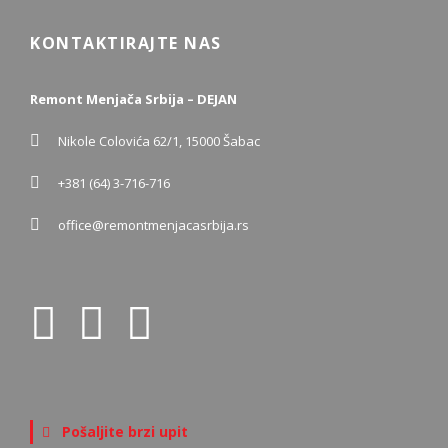
KONTAKTIRAJTE NAS
Remont Menjača Srbija – DEJAN
Nikole Colovića 62/1, 15000 Šabac
+381 (64) 3-716-716
office@remontmenjacasrbija.rs
Pošaljite brzi upit