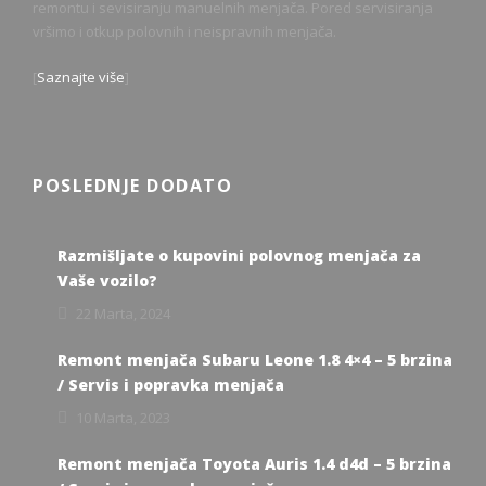
remontu i sevisiranju manuelnih menjača. Pored servisiranja
vršimo i otkup polovnih i neispravnih menjača.
[
Saznajte više
]
POSLEDNJE DODATO
Razmišljate o kupovini polovnog menjača za
Vaše vozilo?
22 Marta, 2024
Remont menjača Subaru Leone 1.8 4×4 – 5 brzina
/ Servis i popravka menjača
10 Marta, 2023
Remont menjača Toyota Auris 1.4 d4d – 5 brzina