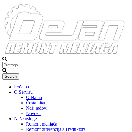
Početna
O Servisu
O Nama
Česta pitanja
Naši radovi
Novosti
Naše usluge
Remont menjača
Remont diferencijala i reduktora