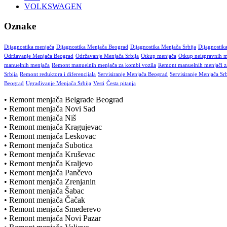
VOLKSWAGEN
Oznake
Dijagnostika menjača
Dijagnostika Menjača Beograd
Dijagnostika Menjača Srbija
Dijagnostik
Održavanje Menjača Beograd
Održavanje Menjača Srbija
Otkup menjača
Otkup neispravnih 
manuelnih menjača
Remont manuelnih menjača za kombi vozila
Remont manuelnih menjači za
Srbija
Remont reduktora i diferencijala
Servisiranje Menjača Beograd
Servisiranje Menjača Srb
Beograd
Ugrađivanje Menjača Srbija
Vesti
Česta pitanja
• Remont menjača Belgrade Beograd
• Remont menjača Novi Sad
• Remont menjača Niš
• Remont menjača Kragujevac
• Remont menjača Leskovac
• Remont menjača Subotica
• Remont menjača Kruševac
• Remont menjača Kraljevo
• Remont menjača Pančevo
• Remont menjača Zrenjanin
• Remont menjača Šabac
• Remont menjača Čačak
• Remont menjača Smederevo
• Remont menjača Novi Pazar