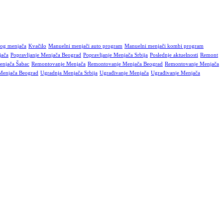
og menjača
Kvačilo
Manuelni menjači auto program
Manuelni menjači kombi program
jača
Popravljanje Menjača Beograd
Popravljanje Menjača Srbija
Poslednje aktuelnosti
Remont
enjača Šabac
Remontovanje Menjača
Remontovanje Menjača Beograd
Remontovanje Menjača
Menjača Beograd
Ugradnja Menjača Srbija
Ugrađivanje Menjača
Ugrađivanje Menjača