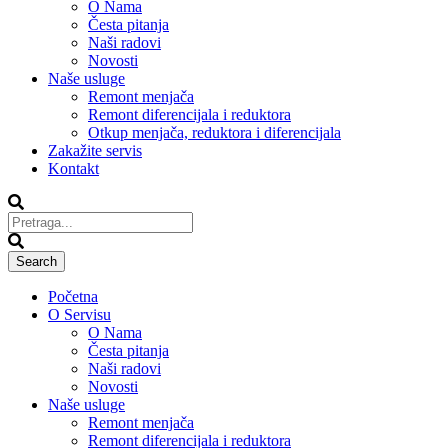
O Nama
Česta pitanja
Naši radovi
Novosti
Naše usluge
Remont menjača
Remont diferencijala i reduktora
Otkup menjača, reduktora i diferencijala
Zakažite servis
Kontakt
Početna
O Servisu
O Nama
Česta pitanja
Naši radovi
Novosti
Naše usluge
Remont menjača
Remont diferencijala i reduktora