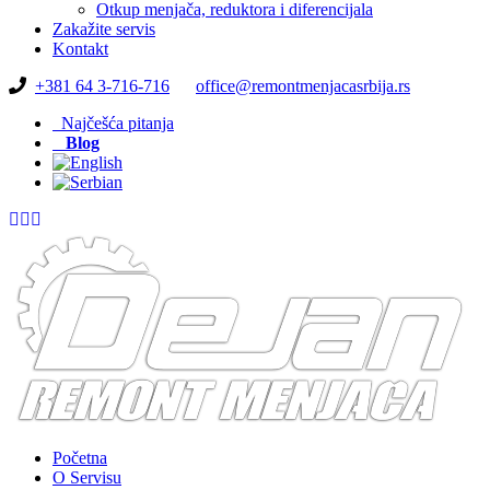
Otkup menjača, reduktora i diferencijala
Zakažite servis
Kontakt
+381 64 3-716-716
office@remontmenjacasrbija.rs
Najčešća pitanja
Blog
Početna
O Servisu