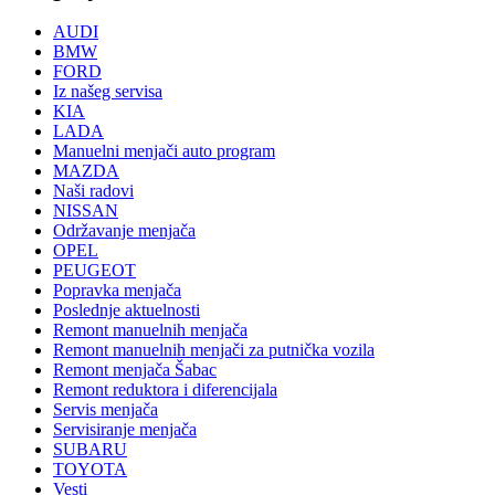
AUDI
BMW
FORD
Iz našeg servisa
KIA
LADA
Manuelni menjači auto program
MAZDA
Naši radovi
NISSAN
Održavanje menjača
OPEL
PEUGEOT
Popravka menjača
Poslednje aktuelnosti
Remont manuelnih menjača
Remont manuelnih menjači za putnička vozila
Remont menjača Šabac
Remont reduktora i diferencijala
Servis menjača
Servisiranje menjača
SUBARU
TOYOTA
Vesti