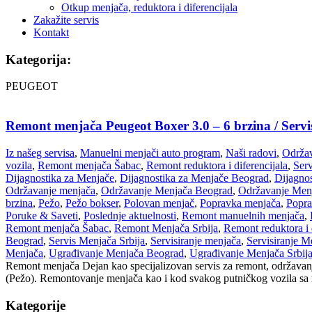
Otkup menjača, reduktora i diferencijala
Zakažite servis
Kontakt
Kategorija:
PEUGEOT
Remont menjača Peugeot Boxer 3.0 – 6 brzina / Serv
Iz našeg servisa
,
Manuelni menjači auto program
,
Naši radovi
,
Održav
vozila
,
Remont menjača Šabac
,
Remont reduktora i diferencijala
,
Ser
Dijagnostika za Menjače
,
Dijagnostika za Menjače Beograd
,
Dijagnos
Održavanje menjača
,
Održavanje Menjača Beograd
,
Održavanje Menj
brzina
,
Pežo
,
Pežo bokser
,
Polovan menjač
,
Popravka menjača
,
Popra
Poruke & Saveti
,
Poslednje aktuelnosti
,
Remont manuelnih menjača
,
Remont menjača Šabac
,
Remont Menjača Srbija
,
Remont reduktora i d
Beograd
,
Servis Menjača Srbija
,
Servisiranje menjača
,
Servisiranje 
Menjača
,
Ugrađivanje Menjača Beograd
,
Ugrađivanje Menjača Srbij
Remont menjača Dejan kao specijalizovan servis za remont, održavanj
(Pežo). Remontovanje menjača kao i kod svakog putničkog vozila sa ma
Kategorije