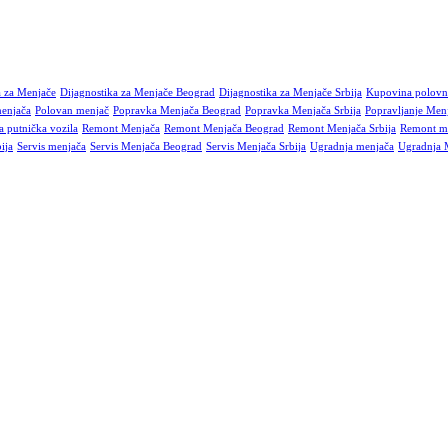
a za Menjače
Dijagnostika za Menjače Beograd
Dijagnostika za Menjače Srbija
Kupovina polovn
menjača
Polovan menjač
Popravka Menjača Beograd
Popravka Menjača Srbija
Popravljanje Men
 putnička vozila
Remont Menjača
Remont Menjača Beograd
Remont Menjača Srbija
Remont m
ija
Servis menjača
Servis Menjača Beograd
Servis Menjača Srbija
Ugradnja menjača
Ugradnja 