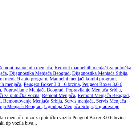
Remont manuelnih menjača
,
Remont manuelnih menjači za putnička
jača
,
Dijagnostika Menjača Beograd
,
Dijagnostika Menjača Srbija
,
ni menjači auto program
,
Manuelni menjači kombi program
,
ih menjača
,
Peugeot Boxer 3.0 - 6 brzina
,
Peugeot Boxer 3.0 6
a
,
Popravljanje Menjača Beograd
,
Popravljanje Menjača Srbija
,
 za putnička vozila
,
Remont Menjača
,
Remont Menjača Beograd
,
d
,
Remontovanje Menjača Srbija
,
Servis menjača
,
Servis Menjača
nja Menjača Beograd
,
Ugradnja Menjača Srbija
,
Ugrađivanje
dan menjač u nizu za putničko vozilo Peugeot Boxer 3.0 6 brzina
 tip vozila biva...