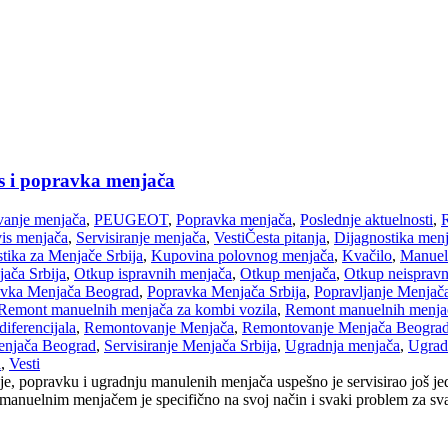
is i popravka menjača
anje menjača
,
PEUGEOT
,
Popravka menjača
,
Poslednje aktuelnosti
,
vis menjača
,
Servisiranje menjača
,
Vesti
Česta pitanja
,
Dijagnostika men
tika za Menjače Srbija
,
Kupovina polovnog menjača
,
Kvačilo
,
Manuel
ača Srbija
,
Otkup ispravnih menjača
,
Otkup menjača
,
Otkup neispravn
vka Menjača Beograd
,
Popravka Menjača Srbija
,
Popravljanje Menjač
Remont manuelnih menjača za kombi vozila
,
Remont manuelnih menjači
iferencijala
,
Remontovanje Menjača
,
Remontovanje Menjača Beogra
Menjača Beograd
,
Servisiranje Menjača Srbija
,
Ugradnja menjača
,
Ugrad
a
,
Vesti
e, popravku i ugradnju manulenih menjača uspešno je servisirao još je
nuelnim menjačem je specifično na svoj način i svaki problem za svaki