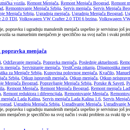
tnička vozila
,
Remont Menjača
,
Remont Menjača Beograd
,
Remont m
ad
,
Remontovanje Menjača Srbija
,
Servis menjača
,
Servis Menjača Beo
anje Menjača Srbija
,
Ugradnja menjača
,
Ugradnja Menjača Beograd
,
Ug
 2.0 TDI
,
Volkswagen VW Crafter 2.0 TDI 6 brzina
,
Volkswagen VW 
je, popravku i ugradnju manulenih menjača uspešno je servisirao još 
zila sa manuelnim menjačem je specifično na svoj način i svaki proble
 i popravka menjača
i
,
Održavanje menjača
,
Popravka menjača
,
Poslednje aktuelnosti
,
Remo
vis menjača
,
Servisiranje menjača
,
Vesti
Česta pitanja
,
Dijagnostika men
tika za Menjače Srbija
,
Kupovina polovnog menjača
,
Kvačilo
,
Manuel
ača Srbija
,
Otkup ispravnih menjača
,
Otkup menjača
,
Otkup neispravn
nje Menjača Beograd
,
Popravljanje Menjača Srbija
,
Poruke & Saveti
,
Po
ila
,
Remont Menjača
,
Remont Menjača Beograd
,
Remont menjača Lad
a
,
Remont reduktora i diferencijala
,
Remontovanje Menjača
,
Remontova
s menjača Lada Kalina
,
Servis menjača Lada Kalina 1.6
,
Servis Menjača
eograd
,
Ugradnja Menjača Srbija
,
Ugrađivanje Menjača
,
Ugrađivanje 
e, popravku i ugradnju manulenih menjača uspešno je servisirao još jed
 menjačem je specifično na svoj način i svaki problem za svaki tip voz