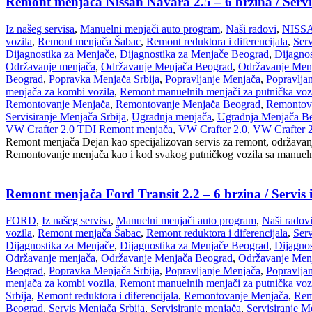
Remont menjača Nissan Navara 2.5 – 6 brzina / Serv
Iz našeg servisa
,
Manuelni menjači auto program
,
Naši radovi
,
NISS
vozila
,
Remont menjača Šabac
,
Remont reduktora i diferencijala
,
Ser
Dijagnostika za Menjače
,
Dijagnostika za Menjače Beograd
,
Dijagnos
Održavanje menjača
,
Održavanje Menjača Beograd
,
Održavanje Menj
Beograd
,
Popravka Menjača Srbija
,
Popravljanje Menjača
,
Popravlja
menjača za kombi vozila
,
Remont manuelnih menjači za putnička voz
Remontovanje Menjača
,
Remontovanje Menjača Beograd
,
Remontova
Servisiranje Menjača Srbija
,
Ugradnja menjača
,
Ugradnja Menjača B
VW Crafter 2.0 TDI Remont menjača
,
VW Crafter 2.0
,
VW Crafter 2
Remont menjača Dejan kao specijalizovan servis za remont, održavanj
Remontovanje menjača kao i kod svakog putničkog vozila sa manuelnim
Remont menjača Ford Transit 2.2 – 6 brzina / Servis
FORD
,
Iz našeg servisa
,
Manuelni menjači auto program
,
Naši radov
vozila
,
Remont menjača Šabac
,
Remont reduktora i diferencijala
,
Ser
Dijagnostika za Menjače
,
Dijagnostika za Menjače Beograd
,
Dijagnos
Održavanje menjača
,
Održavanje Menjača Beograd
,
Održavanje Menj
Beograd
,
Popravka Menjača Srbija
,
Popravljanje Menjača
,
Popravlja
menjača za kombi vozila
,
Remont manuelnih menjači za putnička voz
Srbija
,
Remont reduktora i diferencijala
,
Remontovanje Menjača
,
Rem
Beograd
,
Servis Menjača Srbija
,
Servisiranje menjača
,
Servisiranje 