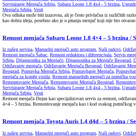
Servisiranje Menjača Srbija
,
Subaru Leone 1.8 4x4 - 5 brzina
,
Ugradn
Menjača Srbija
,
Vesti
Ova odluka može biti izazovna, ali je često privlačna iz različitih r
kao dobra ideja, posebno ako je u pitanju menjač koji nije bio otvaran il
Remont menjača Subaru Leone 1.8 4×4 – 5 brzina / S
Iz našeg servisa
,
Manuelni menjači auto program
,
Naši radovi
,
Održav
Remont menjača Šabac
,
Remont reduktora i diferencijala
,
Servis men
Srbija
,
Dijagnostika za Menjače
,
Dijagnostika za Menjače Beograd
,
D
Održavanje menjača
,
Održavanje Menjača Beograd
,
Održavanje Menj
Beograd
,
Popravka Menjača Srbija
,
Popravljanje Menjača
,
Popravlja
menjača za kombi vozila
,
Remont manuelnih menjači za putnička voz
Remontovanje Menjača
,
Remontovanje Menjača Beograd
,
Remontova
Servisiranje Menjača Srbija
,
Subaru Leone 1.8 4x4 - 5 brzina
,
Ugradn
Menjača Srbija
,
Vesti
Remont menjača Dejan kao specijalizovan servis za remont, održavanj
4×4 – 5 brzina. Remontovanje menjača kao i kod svakog putničkog voz
Remont menjača Toyota Auris 1.4 d4d – 5 brzina / S
Iz našeg servisa
,
Manuelni menjači auto program
,
Naši radovi
,
Održav