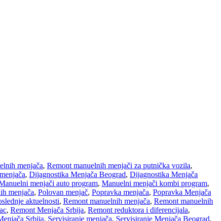
lnih menjača
,
Remont manuelnih menjači za putnička vozila
,
 menjača
,
Dijagnostika Menjača Beograd
,
Dijagnostika Menjača
Manuelni menjači auto program
,
Manuelni menjači kombi program
,
ih menjača
,
Polovan menjač
,
Popravka menjača
,
Popravka Menjača
slednje aktuelnosti
,
Remont manuelnih menjača
,
Remont manuelnih
ac
,
Remont Menjača Srbija
,
Remont reduktora i diferencijala
,
Menjača Srbija
,
Servisiranje menjača
,
Servisiranje Menjača Beograd
,