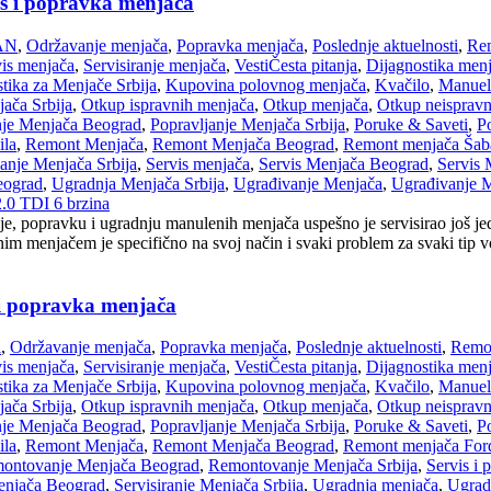
is i popravka menjača
AN
,
Održavanje menjača
,
Popravka menjača
,
Poslednje aktuelnosti
,
Rem
vis menjača
,
Servisiranje menjača
,
Vesti
Česta pitanja
,
Dijagnostika men
tika za Menjače Srbija
,
Kupovina polovnog menjača
,
Kvačilo
,
Manuel
ača Srbija
,
Otkup ispravnih menjača
,
Otkup menjača
,
Otkup neispravn
nje Menjača Beograd
,
Popravljanje Menjača Srbija
,
Poruke & Saveti
,
Po
ila
,
Remont Menjača
,
Remont Menjača Beograd
,
Remont menjača Šab
nje Menjača Srbija
,
Servis menjača
,
Servis Menjača Beograd
,
Servis 
eograd
,
Ugradnja Menjača Srbija
,
Ugrađivanje Menjača
,
Ugrađivanje 
.0 TDI 6 brzina
e, popravku i ugradnju manulenih menjača uspešno je servisirao još je
 menjačem je specifično na svoj način i svaki problem za svaki tip voz
 i popravka menjača
i
,
Održavanje menjača
,
Popravka menjača
,
Poslednje aktuelnosti
,
Remon
vis menjača
,
Servisiranje menjača
,
Vesti
Česta pitanja
,
Dijagnostika men
tika za Menjače Srbija
,
Kupovina polovnog menjača
,
Kvačilo
,
Manuel
ača Srbija
,
Otkup ispravnih menjača
,
Otkup menjača
,
Otkup neispravn
nje Menjača Beograd
,
Popravljanje Menjača Srbija
,
Poruke & Saveti
,
Po
ila
,
Remont Menjača
,
Remont Menjača Beograd
,
Remont menjača Ford 
ontovanje Menjača Beograd
,
Remontovanje Menjača Srbija
,
Servis i 
Menjača Beograd
,
Servisiranje Menjača Srbija
,
Ugradnja menjača
,
Ugrad