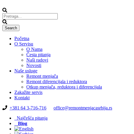
Početna
O Servisu
O Nama
Česta pitanja
Naši radovi
Novosti
Naše usluge
Remont menjača
Remont diferencijala i reduktora
Otkup menjača, reduktora i diferencijala
Zakažite servis
Kontakt
+381 64 3-716-716
office@remontmenjacasrbija.rs
Najčešća pitanja
Blog