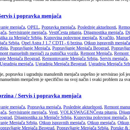
Servis i popravka menjača
anje menjača
,
OPEL
,
Popravka menjača
,
Poslednje aktuelnosti
,
Remon
jača
,
Servisiranje menjača
,
Vesti
Česta pitanja
,
Dijagnostika menjača
,
Di
tika za Menjače Srbija
,
Kupovina polovnog menjača
,
Kvačilo
,
Manuel
ača Srbija
,
Opel Astra J 1.7 CDTI - 6 brzina
,
Otkup ispravnih menjača
bija
,
Popravljanje Menjača
,
Popravljanje Menjača Beograd
,
Popravlja
ont manuelnih menjači za putnička vozila
,
Remont Menjača
,
Remont 
nje Menjača Beograd
,
Remontovanje Menjača Srbija
,
Servis menjača
,
Ugradnja menjača
,
Ugradnja Menjača Beograd
,
Ugradnja Menjača Srb
e, popravku i ugradnju manulenih menjača uspešno je servisirao još je
anuelnim menjačem je specifično na svoj način i svaki problem za svaki
zina / Servis i popravka menjača
anje menjača
,
Popravka menjača
,
Poslednje aktuelnosti
,
Remont manue
jača
,
Servisiranje menjača
,
Vesti
,
VOLKSWAGEN
Česta pitanja
,
Dijag
eograd
,
Dijagnostika za Menjače Srbija
,
Kupovina polovnog menjača
,
anje Menjača Srbija
,
Otkup ispravnih menjača
,
Otkup menjača
,
Otkup 
opravljanje Menjača Beograd
,
Popravljanje Menjača Srbija
,
Poruke & 