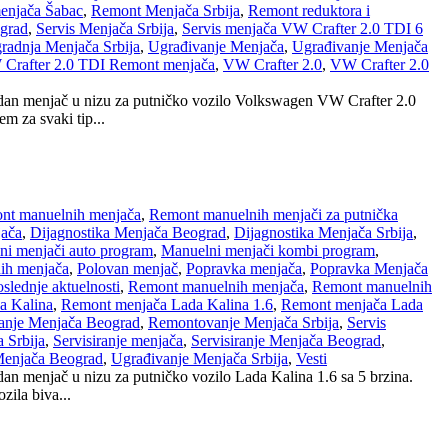
enjača Šabac
,
Remont Menjača Srbija
,
Remont reduktora i
grad
,
Servis Menjača Srbija
,
Servis menjača VW Crafter 2.0 TDI 6
radnja Menjača Srbija
,
Ugrađivanje Menjača
,
Ugrađivanje Menjača
Crafter 2.0 TDI Remont menjača
,
VW Crafter 2.0
,
VW Crafter 2.0
jedan menjač u nizu za putničko vozilo Volkswagen VW Crafter 2.0
m za svaki tip...
nt manuelnih menjača
,
Remont manuelnih menjači za putnička
jača
,
Dijagnostika Menjača Beograd
,
Dijagnostika Menjača Srbija
,
ni menjači auto program
,
Manuelni menjači kombi program
,
ih menjača
,
Polovan menjač
,
Popravka menjača
,
Popravka Menjača
slednje aktuelnosti
,
Remont manuelnih menjača
,
Remont manuelnih
a Kalina
,
Remont menjača Lada Kalina 1.6
,
Remont menjača Lada
nje Menjača Beograd
,
Remontovanje Menjača Srbija
,
Servis
 Srbija
,
Servisiranje menjača
,
Servisiranje Menjača Beograd
,
Menjača Beograd
,
Ugrađivanje Menjača Srbija
,
Vesti
an menjač u nizu za putničko vozilo Lada Kalina 1.6 sa 5 brzina.
ila biva...