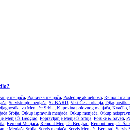
ilo?
anje menjača
,
Popravka menjača
,
Poslednje aktuelnosti
,
Remont manue
jača
,
Servisiranje menjača
,
SUBARU
,
Vesti
Česta pitanja
,
Dijagnostika
ijagnostika za Menjače Srbija
,
Kupovina polovnog menjača
,
Kvačilo
,
ača Srbija
,
Otkup ispravnih menjača
,
Otkup menjača
,
Otkup neispravn
nje Menjača Beograd
,
Popravljanje Menjača Srbija
,
Poruke & Saveti
,
Po
ila
,
Remont Menjača
,
Remont Menjača Beograd
,
Remont menjača Šab
nje Menjača Srbija
,
Servis menjača
,
Servis Menjača Beograd
,
Servis 