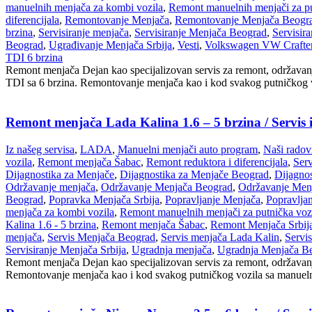
manuelnih menjača za kombi vozila
,
Remont manuelnih menjači za pu
diferencijala
,
Remontovanje Menjača
,
Remontovanje Menjača Beogr
brzina
,
Servisiranje menjača
,
Servisiranje Menjača Beograd
,
Servisir
Beograd
,
Ugrađivanje Menjača Srbija
,
Vesti
,
Volkswagen VW Crafter
TDI 6 brzina
Remont menjača Dejan kao specijalizovan servis za remont, održavan
TDI sa 6 brzina. Remontovanje menjača kao i kod svakog putničkog vo
Remont menjača Lada Kalina 1.6 – 5 brzina / Servis
Iz našeg servisa
,
LADA
,
Manuelni menjači auto program
,
Naši radov
vozila
,
Remont menjača Šabac
,
Remont reduktora i diferencijala
,
Ser
Dijagnostika za Menjače
,
Dijagnostika za Menjače Beograd
,
Dijagnos
Održavanje menjača
,
Održavanje Menjača Beograd
,
Održavanje Menj
Beograd
,
Popravka Menjača Srbija
,
Popravljanje Menjača
,
Popravlja
menjača za kombi vozila
,
Remont manuelnih menjači za putnička voz
Kalina 1.6 - 5 brzina
,
Remont menjača Šabac
,
Remont Menjača Srbij
menjača
,
Servis Menjača Beograd
,
Servis menjača Lada Kalin
,
Servi
Servisiranje Menjača Srbija
,
Ugradnja menjača
,
Ugradnja Menjača B
Remont menjača Dejan kao specijalizovan servis za remont, održavanj
Remontovanje menjača kao i kod svakog putničkog vozila sa manuelnim