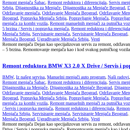
Remont menjača Šabac
,
Remont reduktora i diferencijala
,
Servis men
Srbija
,
Dijagnostika za Menjače
,
Dijagnostika za Menjače Beograd
,
D
Održavanje menjača
,
Održavanje Menjača Beograd
,
Održavanje Menj
Beograd
,
Popravka Menjača Srbija
,
Popravljanje Menjača
,
Popravlja
menjača za kombi vozila
,
Remont manuelnih menjači za putnička voz
5 brzina / Servis i popravka menjača
,
Remont reduktora i diferencijala
Menjača Srbija
,
Servisiranje menjača
,
Servisiranje Menjača Beograd
,
Menjača Beograd
,
Ugrađivanje Menjača Srbija
,
Vesti
Remont menjača Dejan kao specijalizovan servis za remont, održavanje
– 5 brzina. Remontovanje menjača kao i kod svakog putničkog vozila 
Remont reduktora BMW X3 2.0 X Drive / Servis i p
BMW
,
Iz našeg servisa
,
Manuelni menjači auto program
,
Naši radovi
,
Remont menjača Šabac
,
Remont reduktora i diferencijala
,
Servis men
Dijagnostika za Menjače
,
Dijagnostika za Menjače Beograd
,
Dijagnos
Održavanje menjača
,
Održavanje Menjača Beograd
,
Održavanje Menj
Beograd
,
Popravka Menjača Srbija
,
Popravljanje Menjača
,
Popravlja
menjača za kombi vozila
,
Remont manuelnih menjači za putnička voz
/ Servis i popravka menjača
,
Remont reduktora i diferencijala
,
Remont
Menjača Srbija
,
Servisiranje menjača
,
Servisiranje Menjača Beograd
,
Menjača Beograd
,
Ugrađivanje Menjača Srbija
,
Vesti
Remont menjača Dejan kao specijalizovan servis za remont, održavan
Drive / Servis i popravka menjača. Remontovanje menjača kao i kod s