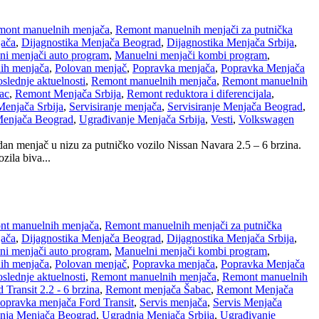
ont manuelnih menjača
,
Remont manuelnih menjači za putnička
jača
,
Dijagnostika Menjača Beograd
,
Dijagnostika Menjača Srbija
,
ni menjači auto program
,
Manuelni menjači kombi program
,
ih menjača
,
Polovan menjač
,
Popravka menjača
,
Popravka Menjača
slednje aktuelnosti
,
Remont manuelnih menjača
,
Remont manuelnih
ac
,
Remont Menjača Srbija
,
Remont reduktora i diferencijala
,
Menjača Srbija
,
Servisiranje menjača
,
Servisiranje Menjača Beograd
,
Menjača Beograd
,
Ugrađivanje Menjača Srbija
,
Vesti
,
Volkswagen
dan menjač u nizu za putničko vozilo Nissan Navara 2.5 – 6 brzina.
ila biva...
t manuelnih menjača
,
Remont manuelnih menjači za putnička
jača
,
Dijagnostika Menjača Beograd
,
Dijagnostika Menjača Srbija
,
ni menjači auto program
,
Manuelni menjači kombi program
,
ih menjača
,
Polovan menjač
,
Popravka menjača
,
Popravka Menjača
slednje aktuelnosti
,
Remont manuelnih menjača
,
Remont manuelnih
Transit 2.2 - 6 brzina
,
Remont menjača Šabac
,
Remont Menjača
popravka menjača Ford Transit
,
Servis menjača
,
Servis Menjača
nja Menjača Beograd
,
Ugradnja Menjača Srbija
,
Ugrađivanje