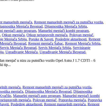
t manuelnih menjača
,
Remont manuelnih menjači za putnička vozila
,
jagnostika Menjača Beograd
,
Dijagnostika Menjača Srbija
,
ni menjači auto program
,
Manuelni menjači kombi program
,
,
Otkup menjača
,
Otkup neispravnih menjača
,
Polovan menjač
,
nje Menjača Srbija
,
Poruke & Saveti
,
Poslednje aktuelnosti
,
Remont
Menjača Beograd
,
Remont menjača Šabac
,
Remont Menjača Srbija
,
Servis Menjača Beograd
,
Servis Menjača Srbija
,
Servisiranje
ija
,
Ugrađivanje Menjača
,
Ugrađivanje Menjača Beograd
,
dan menjač u nizu za putničko vozilo Opel Astra J 1.7 CDTI – 6
 tip...
lnih menjača
,
Remont manuelnih menjači za putnička vozila
,
nostika menjača
,
Dijagnostika Menjača Beograd
,
Dijagnostika
Kvačilo
,
Manuelni menjači auto program
,
Manuelni menjači kombi
neispravnih menjača
,
Polovan menjač
,
Popravka menjača
,
Popravka
Saveti
,
Poslednje aktuelnosti
,
Remont manuelnih menjača
,
Remont