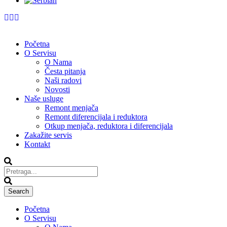
Početna
O Servisu
O Nama
Česta pitanja
Naši radovi
Novosti
Naše usluge
Remont menjača
Remont diferencijala i reduktora
Otkup menjača, reduktora i diferencijala
Zakažite servis
Kontakt
Početna
O Servisu