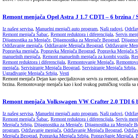
Remont menjača Opel Astra J 1.7 CDTI – 6 brzina / 
Iz našeg servisa
,
Manuelni menjači auto program
,
Naši radovi
,
Održav
Remont menjača Šabac
,
Remont reduktora i diferencijala
,
Servis men
Dijagnostika za Menjače
,
Dijagnostika za Menjače Beograd
,
Dijagnos
Održavanje menjača
,
Održavanje Menjača Beograd
,
Održavanje Menj
Popravka menjača
,
Popravka Menjača Beograd
,
Popravka Menjača Sr
manuelnih menjača
,
Remont manuelnih menjača za kombi vozila
,
Rem
Remont reduktora i diferencijala
,
Remontovanje Menjača
,
Remontova
menjača
,
Servisiranje Menjača Beograd
,
Servisiranje Menjača Srbija
,
Ugrađivanje Menjača Srbija
,
Vesti
Remont menjača Dejan kao specijalizovan servis za remont, održavanj
brzina. Remontovanje menjača kao i kod svakog putničkog vozila sa m
Remont menjača Volkswagen VW Crafter 2.0 TDI 6 br
Iz našeg servisa
,
Manuelni menjači auto program
,
Naši radovi
,
Održav
Remont menjača Šabac
,
Remont reduktora i diferencijala
,
Servis men
Menjača Srbija
,
Dijagnostika za Menjače
,
Dijagnostika za Menjače B
program
,
Održavanje menjača
,
Održavanje Menjača Beograd
,
Održav
Menjača Beograd
,
Popravka Menjača Srbija
,
Popravljanje Menjača
,
P