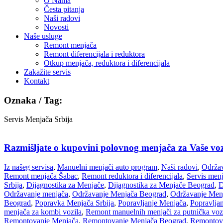
O Nama
Česta pitanja
Naši radovi
Novosti
Naše usluge
Remont menjača
Remont diferencijala i reduktora
Otkup menjača, reduktora i diferencijala
Zakažite servis
Kontakt
Oznaka / Tag:
Servis Menjača Srbija
Razmišljate o kupovini polovnog menjača za Vaše voz
Iz našeg servisa
,
Manuelni menjači auto program
,
Naši radovi
,
Održav
Remont menjača Šabac
,
Remont reduktora i diferencijala
,
Servis men
Srbija
,
Dijagnostika za Menjače
,
Dijagnostika za Menjače Beograd
,
D
Održavanje menjača
,
Održavanje Menjača Beograd
,
Održavanje Menj
Beograd
,
Popravka Menjača Srbija
,
Popravljanje Menjača
,
Popravlja
menjača za kombi vozila
,
Remont manuelnih menjači za putnička voz
Remontovanje Menjača
,
Remontovanje Menjača Beograd
,
Remontova