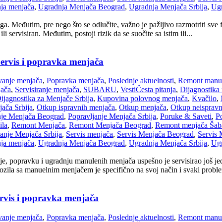
ja menjača
,
Ugradnja Menjača Beograd
,
Ugradnja Menjača Srbija
,
Ugr
azloga. Međutim, pre nego što se odlučite, važno je pažljivo razmotriti 
i servisiran. Međutim, postoji rizik da se suočite sa istim ili...
ervis i popravka menjača
anje menjača
,
Popravka menjača
,
Poslednje aktuelnosti
,
Remont manue
jača
,
Servisiranje menjača
,
SUBARU
,
Vesti
Česta pitanja
,
Dijagnostika
ijagnostika za Menjače Srbija
,
Kupovina polovnog menjača
,
Kvačilo
,
ača Srbija
,
Otkup ispravnih menjača
,
Otkup menjača
,
Otkup neispravn
nje Menjača Beograd
,
Popravljanje Menjača Srbija
,
Poruke & Saveti
,
Po
ila
,
Remont Menjača
,
Remont Menjača Beograd
,
Remont menjača Šab
nje Menjača Srbija
,
Servis menjača
,
Servis Menjača Beograd
,
Servis 
ja menjača
,
Ugradnja Menjača Beograd
,
Ugradnja Menjača Srbija
,
Ugr
e, popravku i ugradnju manulenih menjača uspešno je servisirao još je
ila sa manuelnim menjačem je specifično na svoj način i svaki problem
ervis i popravka menjača
anje menjača
,
Popravka menjača
,
Poslednje aktuelnosti
,
Remont manue