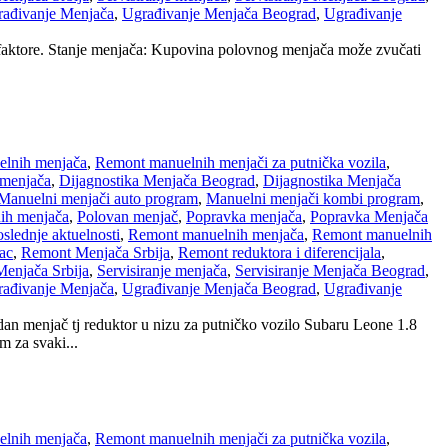
ađivanje Menjača
,
Ugrađivanje Menjača Beograd
,
Ugrađivanje
sve faktore. Stanje menjača: Kupovina polovnog menjača može zvučati
lnih menjača
,
Remont manuelnih menjači za putnička vozila
,
 menjača
,
Dijagnostika Menjača Beograd
,
Dijagnostika Menjača
Manuelni menjači auto program
,
Manuelni menjači kombi program
,
ih menjača
,
Polovan menjač
,
Popravka menjača
,
Popravka Menjača
slednje aktuelnosti
,
Remont manuelnih menjača
,
Remont manuelnih
ac
,
Remont Menjača Srbija
,
Remont reduktora i diferencijala
,
Menjača Srbija
,
Servisiranje menjača
,
Servisiranje Menjača Beograd
,
ađivanje Menjača
,
Ugrađivanje Menjača Beograd
,
Ugrađivanje
dan menjač tj reduktor u nizu za putničko vozilo Subaru Leone 1.8
 za svaki...
lnih menjača
,
Remont manuelnih menjači za putnička vozila
,