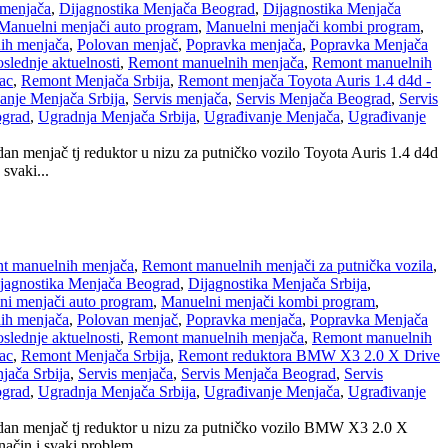
 menjača
,
Dijagnostika Menjača Beograd
,
Dijagnostika Menjača
Manuelni menjači auto program
,
Manuelni menjači kombi program
,
ih menjača
,
Polovan menjač
,
Popravka menjača
,
Popravka Menjača
slednje aktuelnosti
,
Remont manuelnih menjača
,
Remont manuelnih
ac
,
Remont Menjača Srbija
,
Remont menjača Toyota Auris 1.4 d4d -
nje Menjača Srbija
,
Servis menjača
,
Servis Menjača Beograd
,
Servis
ograd
,
Ugradnja Menjača Srbija
,
Ugrađivanje Menjača
,
Ugrađivanje
an menjač tj reduktor u nizu za putničko vozilo Toyota Auris 1.4 d4d
svaki...
t manuelnih menjača
,
Remont manuelnih menjači za putnička vozila
,
jagnostika Menjača Beograd
,
Dijagnostika Menjača Srbija
,
ni menjači auto program
,
Manuelni menjači kombi program
,
ih menjača
,
Polovan menjač
,
Popravka menjača
,
Popravka Menjača
slednje aktuelnosti
,
Remont manuelnih menjača
,
Remont manuelnih
ac
,
Remont Menjača Srbija
,
Remont reduktora BMW X3 2.0 X Drive
ača Srbija
,
Servis menjača
,
Servis Menjača Beograd
,
Servis
ograd
,
Ugradnja Menjača Srbija
,
Ugrađivanje Menjača
,
Ugrađivanje
jedan menjač tj reduktor u nizu za putničko vozilo BMW X3 2.0 X
ačin i svaki problem...