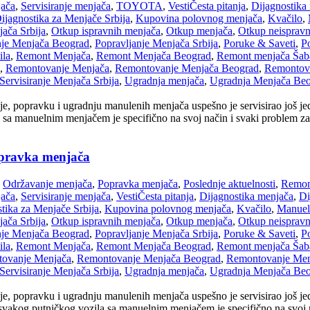
jača
,
Servisiranje menjača
,
TOYOTA
,
Vesti
Česta pitanja
,
Dijagnostika
ijagnostika za Menjače Srbija
,
Kupovina polovnog menjača
,
Kvačilo
,
ača Srbija
,
Otkup ispravnih menjača
,
Otkup menjača
,
Otkup neispravn
nje Menjača Beograd
,
Popravljanje Menjača Srbija
,
Poruke & Saveti
,
Po
ila
,
Remont Menjača
,
Remont Menjača Beograd
,
Remont menjača Šab
,
Remontovanje Menjača
,
Remontovanje Menjača Beograd
,
Remontova
Servisiranje Menjača Srbija
,
Ugradnja menjača
,
Ugradnja Menjača Be
, popravku i ugradnju manulenih menjača uspešno je servisirao još jed
sa manuelnim menjačem je specifično na svoj način i svaki problem za 
opravka menjača
Održavanje menjača
,
Popravka menjača
,
Poslednje aktuelnosti
,
Remon
jača
,
Servisiranje menjača
,
Vesti
Česta pitanja
,
Dijagnostika menjača
,
Di
tika za Menjače Srbija
,
Kupovina polovnog menjača
,
Kvačilo
,
Manuel
ača Srbija
,
Otkup ispravnih menjača
,
Otkup menjača
,
Otkup neispravn
nje Menjača Beograd
,
Popravljanje Menjača Srbija
,
Poruke & Saveti
,
Po
ila
,
Remont Menjača
,
Remont Menjača Beograd
,
Remont menjača Šab
ovanje Menjača
,
Remontovanje Menjača Beograd
,
Remontovanje Menj
Servisiranje Menjača Srbija
,
Ugradnja menjača
,
Ugradnja Menjača Be
je, popravku i ugradnju manulenih menjača uspešno je servisirao još 
vakog putničkog vozila sa manuelnim menjačem je specifično na svoj n