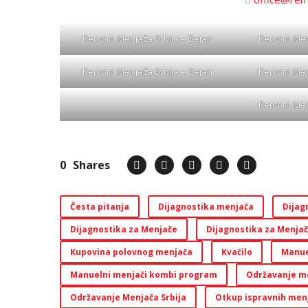
Remont Menjača Srbija – Dejan
Remont Menj
Remont Menjača Srbija – Dejan
Remont Menj
Remont Menj
0
Shares
Česta pitanja
Dijagnostika menjača
Dijag
Dijagnostika za Menjače
Dijagnostika za Menja
Kupovina polovnog menjača
Kvačilo
Manue
Manuelni menjači kombi program
Održavanje m
Održavanje Menjača Srbija
Otkup ispravnih men