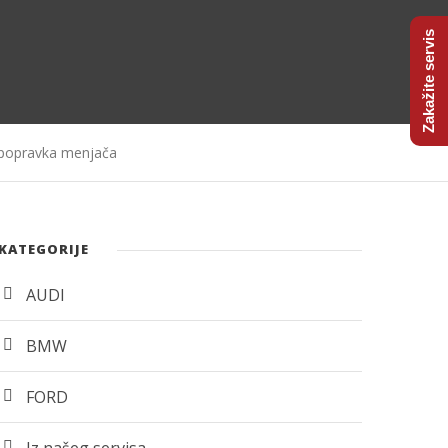
Zakažite servis
i popravka menjača
KATEGORIJE
AUDI
BMW
FORD
Iz našeg servisa