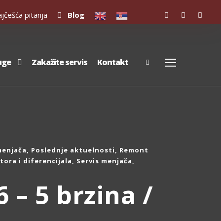
češća pitanja
Blog
uge
Zakažite servis
Kontakt
menjača
,
Poslednje aktuelnosti
,
Remont
ora i diferencijala
,
Servis menjača
,
– 5 brzina /