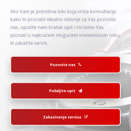
Ako Vam je potrebna bilo koja vrsta konsultacije
kako bi pronašli idealno rešenje za Vas pozovite
nas, uputite nam kratak upit i mi ćemo Vas
pozvati u najkraćem mogućem vremenskom roku,
ili zakažite servis.
Pozovite nas
Pošaljite upit
Zakazivanje servisa