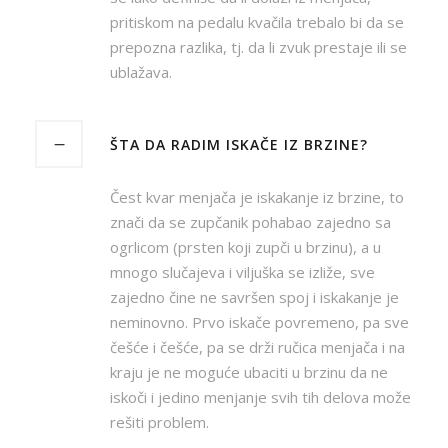
pritiskom na pedalu kvačila trebalo bi da se
prepozna razlika, tj. da li zvuk prestaje ili se
ublažava.
ŠTA DA RADIM ISKAČE IZ BRZINE?
Čest kvar menjača je iskakanje iz brzine, to
znači da se zupčanik pohabao zajedno sa
ogrlicom (prsten koji zupči u brzinu), a u
mnogo slučajeva i viljuška se izliže, sve
zajedno čine ne savršen spoj i iskakanje je
neminovno. Prvo iskače povremeno, pa sve
češće i češće, pa se drži ručica menjača i na
kraju je ne moguće ubaciti u brzinu da ne
iskoči i jedino menjanje svih tih delova može
rešiti problem.