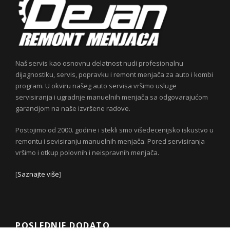
Naš servis kao osnovnu delatnost nudi profesionalnu
dijagnostiku, servis, popravku i remont menjača za auto i kombi
program. U okviru našeg auto servisa vršimo usluge
servisiranja i ugradnje manuelnih menjača sa odgovarajućom
garancijom na naše izvršene radove.
Postojimo od 2000. godine i stekli smo višedecenijsko iskustvo u
remontu i sevisiranju manuelnih menjača. Pored servisiranja
vršimo i otkup polovnih i neispravnih menjača.
[
Saznajte više
]
POSLEDNJE DODATO