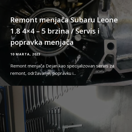
Remont menjača Subaru Leone
1.8 4×4 – 5 brzina / Servis i
popravka menjača
10 MARTA, 2023
Remont menjača Dejan kao specijalizovan servis za
remont, održavanje, popravku i...