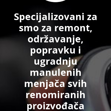
Specijalizovani za
smo za remont,
održavanje,
popravku i
ugradnju
manulenih
menjača svih
renomiranih
proizvođača