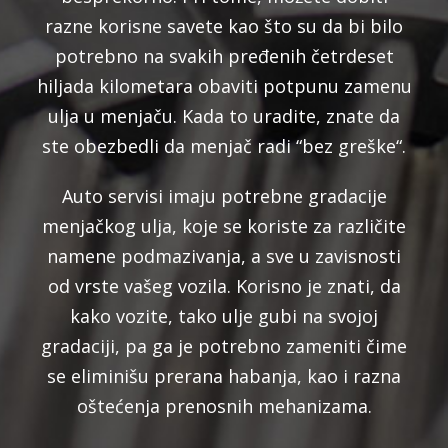
razne korisne savete kao što su da bi bilo
potrebno na svakih pređenih četrdeset
hiljada kilometara obaviti potpunu zamenu
ulja u menjaču. Kada to uradite, znate da
ste obezbedli da menjač radi “bez greške“.
Auto servisi imaju potrebne gradacije
menjačkog ulja, koje se koriste za različite
namene podmazivanja, a sve u zavisnosti
od vrste vašeg vozila. Korisno je znati, da
kako vozite, tako ulje gubi na svojoj
gradaciji, pa ga je potrebno zameniti čime
se eliminišu prerana habanja, kao i razna
oštećenja prenosnih mehanizama.