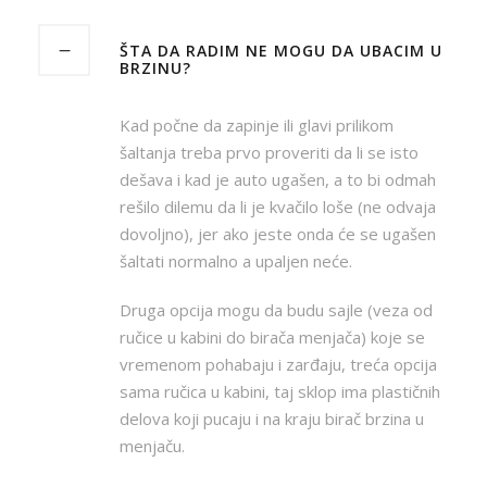
ŠTA DA RADIM NE MOGU DA UBACIM U
BRZINU?
Kad počne da zapinje ili glavi prilikom
šaltanja treba prvo proveriti da li se isto
dešava i kad je auto ugašen, a to bi odmah
rešilo dilemu da li je kvačilo loše (ne odvaja
dovoljno), jer ako jeste onda će se ugašen
šaltati normalno a upaljen neće.
Druga opcija mogu da budu sajle (veza od
ručice u kabini do birača menjača) koje se
vremenom pohabaju i zarđaju, treća opcija
sama ručica u kabini, taj sklop ima plastičnih
delova koji pucaju i na kraju birač brzina u
menjaču.