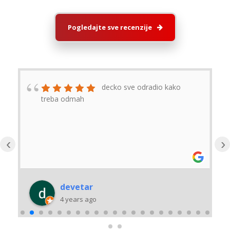
Pogledajte sve recenzije
Profesionalno brzo I
pedantno ,sve preporuke.
‹
›
Laza Nedic
4 years ago