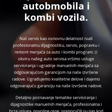
autobmobila i
kombi vozila.​
Naš servis kao osnovnu delatnost nudi
profesionalnu dijagnostiku, servis, popravku i
remont menjača za auto i kombi program. U
okviru našeg auto servisa vršimo usluge
servisiranja i ugradnje manuelnih menjača sa
odgovarajućom garancijom na naše izvršene
radove. Ugrađujemo kvalitetne delove i dajemo
odgovarajuću garanciju na naše izvršene radove.
Detaljno poznavanje tematike servisiranja i
dijagnostike manuelnih menjača, profesionalna i
brza usluga, povoljne cene, preporučili su nas kod