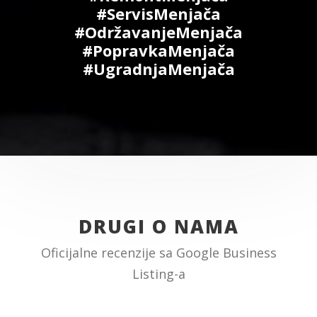
#ServisMenjača
#OdržavanjeMenjača
#PopravkaMenjača
#UgradnjaMenjača
DRUGI O NAMA
Oficijalne recenzije sa Google Business
Listing-a