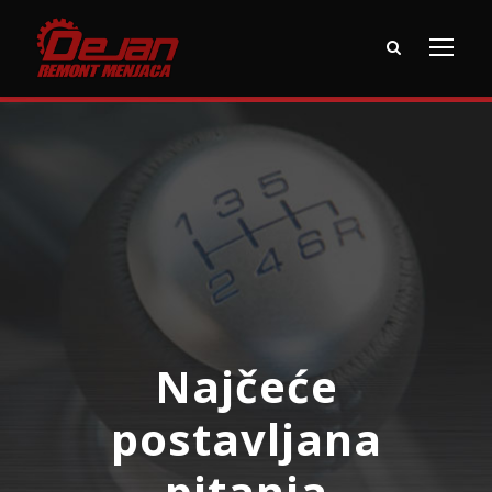
Najčeće
postavljana
pitanja