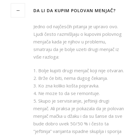
DA LI DA KUPIM POLOVAN MENJAČ?
Jedno od najčesćih pitanja je upravo ovo.
Ljudi često razmišljaju o kupovini polovnog
menjača kada je njihov u problemu,
smatraju da je bolje uzeti drugi menjač iz
više razloga:
1. Bolje kupiti drugi menjač koji nije otvaran.
2. Brže će biti, nema dugog čekanja.
3. Ko zna koliko košta popravka.
4. Ne moze to da se remontuje.
5. Skupo je servisiranje, jeftiniji drugi
menjač. Ali praksa je pokazala da je polovan
menjač mačka u džaku i da su šanse da sve
bude dobro uvek 50/50 % i često ta
“jeftinija” varijanta ispadne skuplja i sporija