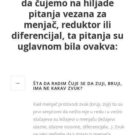
da čujemo na hiljade
pitanja vezana za
menjač, reduktor ili
diferencijal, ta pitanja su
uglavnom bila ovakva:
ŠTA DA RADIM ČUJE SE DA ZUJI, BRUJI,
IMA NE KAKAV ZVUK?
Kad menjač proizvodi zvuk (bruji, zuji) to su
prvi simptomi da nešto nije u redu i u većini
slučajeva su ležajevi u menjaču (ležajevi
ulazne, izlazne osovine, diferencijala…). Zvuk
se lako definiše da li dolazi iz menjača,