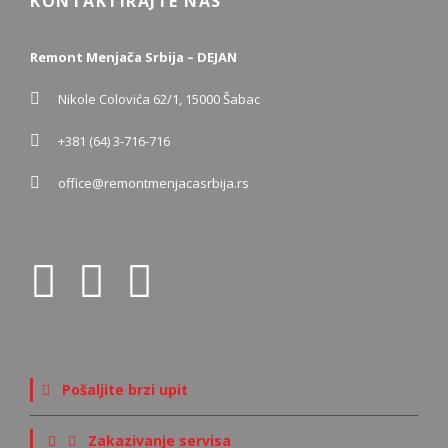
KONTAKTIRAJTE NAS
Remont Menjača Srbija – DEJAN
Nikole Colovića 62/1, 15000 Šabac
+381 (64) 3-716-716
office@remontmenjacasrbija.rs
Pošaljite brzi upit
Zakazivanje servisa