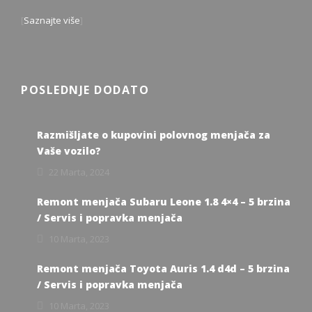
[
Saznajte više
]
POSLEDNJE DODATO
Razmišljate o kupovini polovnog menjača za
Vaše vozilo?
22 Marta, 2024
Remont menjača Subaru Leone 1.8 4×4 – 5 brzina
/ Servis i popravka menjača
10 Marta, 2023
Remont menjača Toyota Auris 1.4 d4d – 5 brzina
/ Servis i popravka menjača
10 Marta, 2023