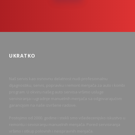
UKRATKO
Naš servis kao osnovnu delatnost nudi profesionalnu
dijagnostiku, servis, popravku i remont menjača za auto i kombi
program. U okviru našeg auto servisa vršimo usluge
servisiranja i ugradnje manuelnih menjača sa odgovarajućom
garancijom na naše izvršene radove.
Postojimo od 2000. godine i stekli smo višedecenijsko iskustvo u
remontu i sevisiranju manuelnih menjača. Pored servisiranja
vršimo i otkup polovnih i neispravnih menjača.