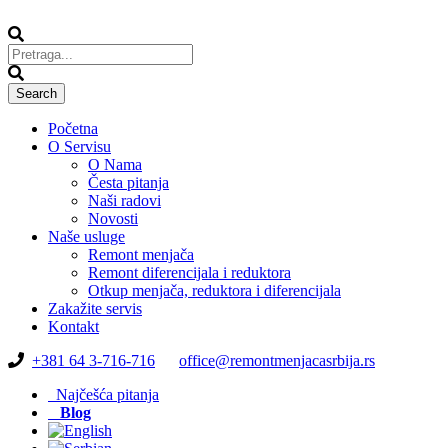
Početna
O Servisu
O Nama
Česta pitanja
Naši radovi
Novosti
Naše usluge
Remont menjača
Remont diferencijala i reduktora
Otkup menjača, reduktora i diferencijala
Zakažite servis
Kontakt
+381 64 3-716-716
office@remontmenjacasrbija.rs
Najčešća pitanja
Blog