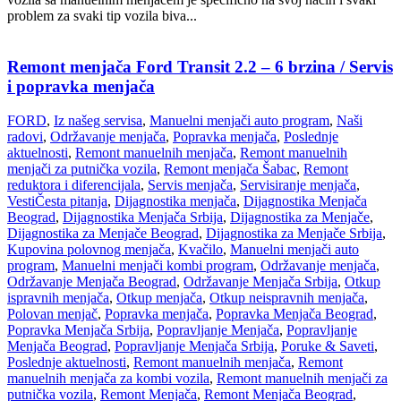
problem za svaki tip vozila biva...
Remont menjača Ford Transit 2.2 – 6 brzina / Servis
i popravka menjača
FORD
,
Iz našeg servisa
,
Manuelni menjači auto program
,
Naši
radovi
,
Održavanje menjača
,
Popravka menjača
,
Poslednje
aktuelnosti
,
Remont manuelnih menjača
,
Remont manuelnih
menjači za putnička vozila
,
Remont menjača Šabac
,
Remont
reduktora i diferencijala
,
Servis menjača
,
Servisiranje menjača
,
Vesti
Česta pitanja
,
Dijagnostika menjača
,
Dijagnostika Menjača
Beograd
,
Dijagnostika Menjača Srbija
,
Dijagnostika za Menjače
,
Dijagnostika za Menjače Beograd
,
Dijagnostika za Menjače Srbija
,
Kupovina polovnog menjača
,
Kvačilo
,
Manuelni menjači auto
program
,
Manuelni menjači kombi program
,
Održavanje menjača
,
Održavanje Menjača Beograd
,
Održavanje Menjača Srbija
,
Otkup
ispravnih menjača
,
Otkup menjača
,
Otkup neispravnih menjača
,
Polovan menjač
,
Popravka menjača
,
Popravka Menjača Beograd
,
Popravka Menjača Srbija
,
Popravljanje Menjača
,
Popravljanje
Menjača Beograd
,
Popravljanje Menjača Srbija
,
Poruke & Saveti
,
Poslednje aktuelnosti
,
Remont manuelnih menjača
,
Remont
manuelnih menjača za kombi vozila
,
Remont manuelnih menjači za
putnička vozila
,
Remont Menjača
,
Remont Menjača Beograd
,