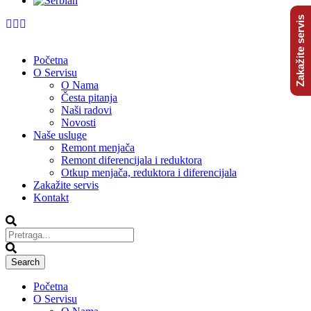
Zakažite servis
Početna
O Servisu
O Nama
Česta pitanja
Naši radovi
Novosti
Naše usluge
Remont menjača
Remont diferencijala i reduktora
Otkup menjača, reduktora i diferencijala
Zakažite servis
Kontakt
Početna
O Servisu