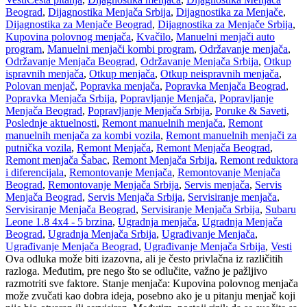
Beograd
,
Dijagnostika Menjača Srbija
,
Dijagnostika za Menjače
,
Dijagnostika za Menjače Beograd
,
Dijagnostika za Menjače Srbija
,
Kupovina polovnog menjača
,
Kvačilo
,
Manuelni menjači auto
program
,
Manuelni menjači kombi program
,
Održavanje menjača
,
Održavanje Menjača Beograd
,
Održavanje Menjača Srbija
,
Otkup
ispravnih menjača
,
Otkup menjača
,
Otkup neispravnih menjača
,
Polovan menjač
,
Popravka menjača
,
Popravka Menjača Beograd
,
Popravka Menjača Srbija
,
Popravljanje Menjača
,
Popravljanje
Menjača Beograd
,
Popravljanje Menjača Srbija
,
Poruke & Saveti
,
Poslednje aktuelnosti
,
Remont manuelnih menjača
,
Remont
manuelnih menjača za kombi vozila
,
Remont manuelnih menjači za
putnička vozila
,
Remont Menjača
,
Remont Menjača Beograd
,
Remont menjača Šabac
,
Remont Menjača Srbija
,
Remont reduktora
i diferencijala
,
Remontovanje Menjača
,
Remontovanje Menjača
Beograd
,
Remontovanje Menjača Srbija
,
Servis menjača
,
Servis
Menjača Beograd
,
Servis Menjača Srbija
,
Servisiranje menjača
,
Servisiranje Menjača Beograd
,
Servisiranje Menjača Srbija
,
Subaru
Leone 1.8 4x4 - 5 brzina
,
Ugradnja menjača
,
Ugradnja Menjača
Beograd
,
Ugradnja Menjača Srbija
,
Ugrađivanje Menjača
,
Ugrađivanje Menjača Beograd
,
Ugrađivanje Menjača Srbija
,
Vesti
Ova odluka može biti izazovna, ali je često privlačna iz različitih
razloga. Međutim, pre nego što se odlučite, važno je pažljivo
razmotriti sve faktore. Stanje menjača: Kupovina polovnog menjača
može zvučati kao dobra ideja, posebno ako je u pitanju menjač koji