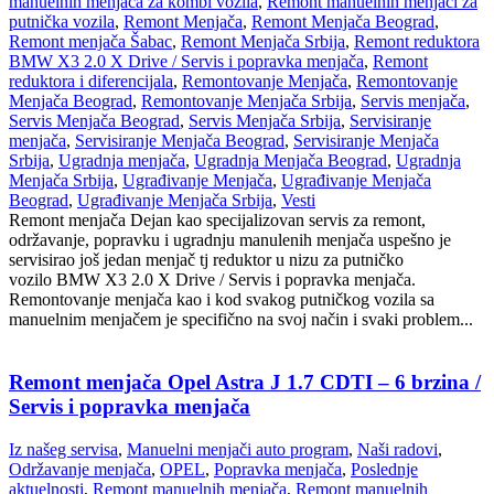
manuelnih menjača za kombi vozila
,
Remont manuelnih menjači za
putnička vozila
,
Remont Menjača
,
Remont Menjača Beograd
,
Remont menjača Šabac
,
Remont Menjača Srbija
,
Remont reduktora
BMW X3 2.0 X Drive / Servis i popravka menjača
,
Remont
reduktora i diferencijala
,
Remontovanje Menjača
,
Remontovanje
Menjača Beograd
,
Remontovanje Menjača Srbija
,
Servis menjača
,
Servis Menjača Beograd
,
Servis Menjača Srbija
,
Servisiranje
menjača
,
Servisiranje Menjača Beograd
,
Servisiranje Menjača
Srbija
,
Ugradnja menjača
,
Ugradnja Menjača Beograd
,
Ugradnja
Menjača Srbija
,
Ugrađivanje Menjača
,
Ugrađivanje Menjača
Beograd
,
Ugrađivanje Menjača Srbija
,
Vesti
Remont menjača Dejan kao specijalizovan servis za remont,
održavanje, popravku i ugradnju manulenih menjača uspešno je
servisirao još jedan menjač tj reduktor u nizu za putničko
vozilo BMW X3 2.0 X Drive / Servis i popravka menjača.
Remontovanje menjača kao i kod svakog putničkog vozila sa
manuelnim menjačem je specifično na svoj način i svaki problem...
Remont menjača Opel Astra J 1.7 CDTI – 6 brzina /
Servis i popravka menjača
Iz našeg servisa
,
Manuelni menjači auto program
,
Naši radovi
,
Održavanje menjača
,
OPEL
,
Popravka menjača
,
Poslednje
aktuelnosti
,
Remont manuelnih menjača
,
Remont manuelnih