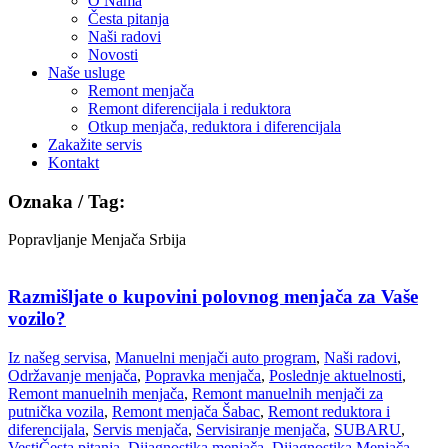
O Nama
Česta pitanja
Naši radovi
Novosti
Naše usluge
Remont menjača
Remont diferencijala i reduktora
Otkup menjača, reduktora i diferencijala
Zakažite servis
Kontakt
Oznaka / Tag:
Popravljanje Menjača Srbija
Razmišljate o kupovini polovnog menjača za Vaše
vozilo?
Iz našeg servisa
,
Manuelni menjači auto program
,
Naši radovi
,
Održavanje menjača
,
Popravka menjača
,
Poslednje aktuelnosti
,
Remont manuelnih menjača
,
Remont manuelnih menjači za
putnička vozila
,
Remont menjača Šabac
,
Remont reduktora i
diferencijala
,
Servis menjača
,
Servisiranje menjača
,
SUBARU
,
Vesti
Česta pitanja
,
Dijagnostika menjača
,
Dijagnostika Menjača