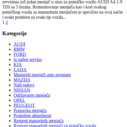
servisirao još jedan menjač u nizu za putničko vozilo AUDI A4 1.9
TDI sa 5 brzina. Remontovanje menjača kao i kod svakog
putničkog vozila sa manuelnim menjačem je specično na svoj način
i svaki problem za svaki tip vozila...
1
2
Kategorije
AUDI
BMW
FORD
Iz našeg servisa
KIA
LADA
Manuelni menjači auto program
MAZDA
Naši radovi
NISSAN
Održavanje menjača
OPEL
PEUGEOT
Popravka menjača
Poslednje aktuelnosti
Remont manuelnih menjača
Remont manuelnih menjači za putnička vozila