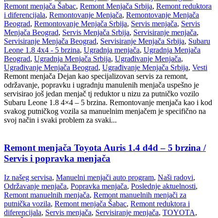
Remont menjača Šabac
,
Remont Menjača Srbija
,
Remont reduktora
i diferencijala
,
Remontovanje Menjača
,
Remontovanje Menjača
Beograd
,
Remontovanje Menjača Srbija
,
Servis menjača
,
Servis
Menjača Beograd
,
Servis Menjača Srbija
,
Servisiranje menjača
,
Servisiranje Menjača Beograd
,
Servisiranje Menjača Srbija
,
Subaru
Leone 1.8 4x4 - 5 brzina
,
Ugradnja menjača
,
Ugradnja Menjača
Beograd
,
Ugradnja Menjača Srbija
,
Ugrađivanje Menjača
,
Ugrađivanje Menjača Beograd
,
Ugrađivanje Menjača Srbija
,
Vesti
Remont menjača Dejan kao specijalizovan servis za remont,
održavanje, popravku i ugradnju manulenih menjača uspešno je
servisirao još jedan menjač tj reduktor u nizu za putničko vozilo
Subaru Leone 1.8 4×4 – 5 brzina. Remontovanje menjača kao i kod
svakog putničkog vozila sa manuelnim menjačem je specifično na
svoj način i svaki problem za svaki...
Remont menjača Toyota Auris 1.4 d4d – 5 brzina /
Servis i popravka menjača
Iz našeg servisa
,
Manuelni menjači auto program
,
Naši radovi
,
Održavanje menjača
,
Popravka menjača
,
Poslednje aktuelnosti
,
Remont manuelnih menjača
,
Remont manuelnih menjači za
putnička vozila
,
Remont menjača Šabac
,
Remont reduktora i
diferencijala
,
Servis menjača
,
Servisiranje menjača
,
TOYOTA
,