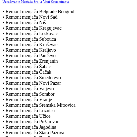
Ugrađivanje Menjača Srbija
Vesti
Česta pitanja
• Remont menjača Belgrade Beograd
• Remont menjača Novi Sad
• Remont menjača Niš
• Remont menjača Kragujevac
• Remont menjača Leskovac
• Remont menjača Subotica
• Remont menjača Kruševac
• Remont menjača Kraljevo
• Remont menjača Pančevo
• Remont menjača Zrenjanin
• Remont menjača Šabac
• Remont menjača Čačak
• Remont menjača Smederevo
• Remont menjača Novi Pazar
• Remont menjača Valjevo
• Remont menjača Sombor
• Remont menjača Vranje
• Remont menjača Sremska Mitrovica
• Remont menjača Loznica
• Remont menjača Užice
• Remont menjača Požarevac
• Remont menjača Jagodina
• Remont menjača Stara Pazova