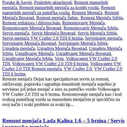
Poruke & Saveti
,
Poslednje aktuelnosti
,
Remont manuelnih
menjača
,
Remont manuelnih menjača za kombi vozila
,
Remont
manuelnih menjači za putnička vozila
,
Remont Menjača
,
Remont
Menjača Beograd
,
Remont menjača Šabac
,
Remont Menjača Srbija
,
Remont reduktora i diferencijala
,
Remontovanje Menjača
,
Remontovanje Menjača Beograd
,
Remontovanje Menjača Srbija
,
Servis menjača
,
Servis Menjača Beograd
,
Servis Menjača Srbija
,
Servis menjača VW Crafter 2.0 TDI 6 brzina
,
Servisiranje menjača
,
Servisiranje Menjača Beograd
,
Servisiranje Menjača Srbija
,
Ugradnja menjača
,
Ugradnja Menjača Beograd
,
Ugradnja Menjača
Srbija
,
Ugrađivanje Menjača
,
Ugrađivanje Menjača Beograd
,
Ugrađivanje Menjača Srbija
,
Vesti
,
Volkswagen VW Crafter 2.0
TDI
,
Volkswagen VW Crafter 2.0 TDI 6 brzina
,
Volkswagen VW
Crafter 2.0 TDI Remont menjača
,
VW Crafter 2.0
,
VW Crafter 2.0
TDI 6 brzina
Remont menjača Dejan kao specijalizovan servis za remont,
održavanje, popravku i ugradnju manulenih menjača uspešno je
servisirao još jedan menjač u nizu za putničko vozilo Volkswagen
VW Crafter 2.0 TDI sa 6 brzina. Remontovanje menjača kao i kod
svakog putničkog vozila sa manuelnim menjačem je specifično na
svoj način i svaki problem za svaki tip...
Remont menjača Lada Kalina 1.6 – 5 brzina / Servis
i popravka menjača