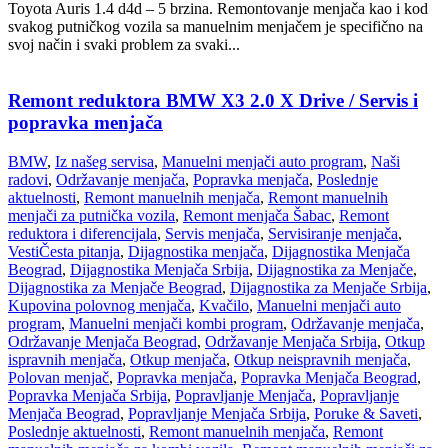
Toyota Auris 1.4 d4d – 5 brzina. Remontovanje menjača kao i kod
svakog putničkog vozila sa manuelnim menjačem je specifično na
svoj način i svaki problem za svaki...
Remont reduktora BMW X3 2.0 X Drive / Servis i
popravka menjača
BMW
,
Iz našeg servisa
,
Manuelni menjači auto program
,
Naši
radovi
,
Održavanje menjača
,
Popravka menjača
,
Poslednje
aktuelnosti
,
Remont manuelnih menjača
,
Remont manuelnih
menjači za putnička vozila
,
Remont menjača Šabac
,
Remont
reduktora i diferencijala
,
Servis menjača
,
Servisiranje menjača
,
Vesti
Česta pitanja
,
Dijagnostika menjača
,
Dijagnostika Menjača
Beograd
,
Dijagnostika Menjača Srbija
,
Dijagnostika za Menjače
,
Dijagnostika za Menjače Beograd
,
Dijagnostika za Menjače Srbija
,
Kupovina polovnog menjača
,
Kvačilo
,
Manuelni menjači auto
program
,
Manuelni menjači kombi program
,
Održavanje menjača
,
Održavanje Menjača Beograd
,
Održavanje Menjača Srbija
,
Otkup
ispravnih menjača
,
Otkup menjača
,
Otkup neispravnih menjača
,
Polovan menjač
,
Popravka menjača
,
Popravka Menjača Beograd
,
Popravka Menjača Srbija
,
Popravljanje Menjača
,
Popravljanje
Menjača Beograd
,
Popravljanje Menjača Srbija
,
Poruke & Saveti
,
Poslednje aktuelnosti
,
Remont manuelnih menjača
,
Remont