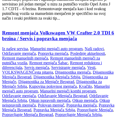
servisirao još jedan menjač u nizu za putničko vozilo Opel Astra J
1.7 CDTI – 6 brzina. Remontovanje menjača kao i kod svakog
putničkog vozila sa manuelnim menjačem je specifično na svoj
način i svaki problem za svaki tip...
Remont menjača Volkswagen VW Crafter 2.0 TDI 6
brzina / Servis i popravka menjača
Iz našeg servisa
,
Manuelni menjači auto program
,
Naši radovi
,
Održavanje menjača
,
Popravka menjača
,
Poslednje aktuelnosti
,
Remont manuelnih menjača
,
Remont manuelnih menjači za
putnička vozila
,
Remont menjača Šabac
,
Remont reduktora i
diferencijala
,
Servis menjača
,
Servisiranje menjača
,
Vesti
,
VOLKSWAGEN
Česta pitanja
,
Dijagnostika menjača
,
Dijagnostika
Menjača Beograd
,
Dijagnostika Menjača Srbija
,
Dijagnostika za
Menjače
,
Dijagnostika za Menjače Beograd
,
Dijagnostika za
Menjače Srbija
,
Kupovina polovnog menjača
,
Kvačilo
,
Manuelni
menjači auto program
,
Manuelni menjači kombi program
,
Održavanje menjača
,
Održavanje Menjača Beograd
,
Održavanje
Menjača Srbija
,
Otkup ispravnih menjača
,
Otkup menjača
,
Otkup
neispravnih menjača
,
Polovan menjač
,
Popravka menjača
,
Popravka
Menjača Beograd
,
Popravka Menjača Srbija
,
Popravljanje Menjača
,
Popravljanje Menjača Beograd
,
Popravljanje Menjača Srbija
,