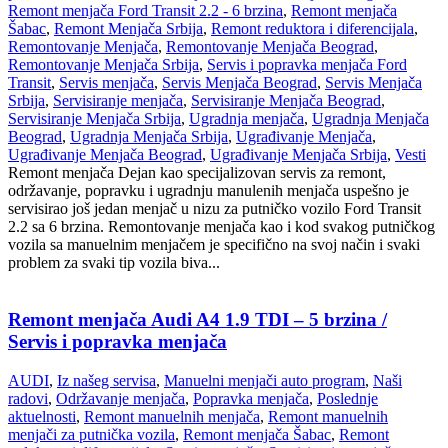
Remont menjača Ford Transit 2.2 - 6 brzina
,
Remont menjača
Šabac
,
Remont Menjača Srbija
,
Remont reduktora i diferencijala
,
Remontovanje Menjača
,
Remontovanje Menjača Beograd
,
Remontovanje Menjača Srbija
,
Servis i popravka menjača Ford
Transit
,
Servis menjača
,
Servis Menjača Beograd
,
Servis Menjača
Srbija
,
Servisiranje menjača
,
Servisiranje Menjača Beograd
,
Servisiranje Menjača Srbija
,
Ugradnja menjača
,
Ugradnja Menjača
Beograd
,
Ugradnja Menjača Srbija
,
Ugrađivanje Menjača
,
Ugrađivanje Menjača Beograd
,
Ugrađivanje Menjača Srbija
,
Vesti
Remont menjača Dejan kao specijalizovan servis za remont,
održavanje, popravku i ugradnju manulenih menjača uspešno je
servisirao još jedan menjač u nizu za putničko vozilo Ford Transit
2.2 sa 6 brzina. Remontovanje menjača kao i kod svakog putničkog
vozila sa manuelnim menjačem je specifično na svoj način i svaki
problem za svaki tip vozila biva...
Remont menjača Audi A4 1.9 TDI – 5 brzina /
Servis i popravka menjača
AUDI
,
Iz našeg servisa
,
Manuelni menjači auto program
,
Naši
radovi
,
Održavanje menjača
,
Popravka menjača
,
Poslednje
aktuelnosti
,
Remont manuelnih menjača
,
Remont manuelnih
menjači za putnička vozila
,
Remont menjača Šabac
,
Remont