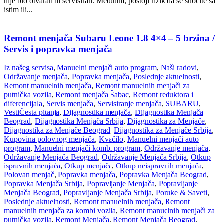
nije bio otvaran ili servisiran. Međutim, postoji rizik da se suočite sa
istim ili...
Remont menjača Subaru Leone 1.8 4×4 – 5 brzina /
Servis i popravka menjača
Iz našeg servisa
,
Manuelni menjači auto program
,
Naši radovi
,
Održavanje menjača
,
Popravka menjača
,
Poslednje aktuelnosti
,
Remont manuelnih menjača
,
Remont manuelnih menjači za
putnička vozila
,
Remont menjača Šabac
,
Remont reduktora i
diferencijala
,
Servis menjača
,
Servisiranje menjača
,
SUBARU
,
Vesti
Česta pitanja
,
Dijagnostika menjača
,
Dijagnostika Menjača
Beograd
,
Dijagnostika Menjača Srbija
,
Dijagnostika za Menjače
,
Dijagnostika za Menjače Beograd
,
Dijagnostika za Menjače Srbija
,
Kupovina polovnog menjača
,
Kvačilo
,
Manuelni menjači auto
program
,
Manuelni menjači kombi program
,
Održavanje menjača
,
Održavanje Menjača Beograd
,
Održavanje Menjača Srbija
,
Otkup
ispravnih menjača
,
Otkup menjača
,
Otkup neispravnih menjača
,
Polovan menjač
,
Popravka menjača
,
Popravka Menjača Beograd
,
Popravka Menjača Srbija
,
Popravljanje Menjača
,
Popravljanje
Menjača Beograd
,
Popravljanje Menjača Srbija
,
Poruke & Saveti
,
Poslednje aktuelnosti
,
Remont manuelnih menjača
,
Remont
manuelnih menjača za kombi vozila
,
Remont manuelnih menjači za
putnička vozila
,
Remont Menjača
,
Remont Menjača Beograd
,