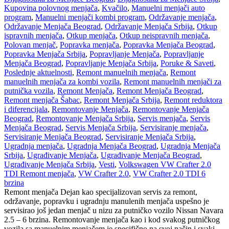
Kupovina polovnog menjača
,
Kvačilo
,
Manuelni menjači auto
program
,
Manuelni menjači kombi program
,
Održavanje menjača
,
Održavanje Menjača Beograd
,
Održavanje Menjača Srbija
,
Otkup
ispravnih menjača
,
Otkup menjača
,
Otkup neispravnih menjača
,
Polovan menjač
,
Popravka menjača
,
Popravka Menjača Beograd
,
Popravka Menjača Srbija
,
Popravljanje Menjača
,
Popravljanje
Menjača Beograd
,
Popravljanje Menjača Srbija
,
Poruke & Saveti
,
Poslednje aktuelnosti
,
Remont manuelnih menjača
,
Remont
manuelnih menjača za kombi vozila
,
Remont manuelnih menjači za
putnička vozila
,
Remont Menjača
,
Remont Menjača Beograd
,
Remont menjača Šabac
,
Remont Menjača Srbija
,
Remont reduktora
i diferencijala
,
Remontovanje Menjača
,
Remontovanje Menjača
Beograd
,
Remontovanje Menjača Srbija
,
Servis menjača
,
Servis
Menjača Beograd
,
Servis Menjača Srbija
,
Servisiranje menjača
,
Servisiranje Menjača Beograd
,
Servisiranje Menjača Srbija
,
Ugradnja menjača
,
Ugradnja Menjača Beograd
,
Ugradnja Menjača
Srbija
,
Ugrađivanje Menjača
,
Ugrađivanje Menjača Beograd
,
Ugrađivanje Menjača Srbija
,
Vesti
,
Volkswagen VW Crafter 2.0
TDI Remont menjača
,
VW Crafter 2.0
,
VW Crafter 2.0 TDI 6
brzina
Remont menjača Dejan kao specijalizovan servis za remont,
održavanje, popravku i ugradnju manulenih menjača uspešno je
servisirao još jedan menjač u nizu za putničko vozilo Nissan Navara
2.5 – 6 brzina. Remontovanje menjača kao i kod svakog putničkog
vozila sa manuelnim menjačem je specifično na svoj način i svaki