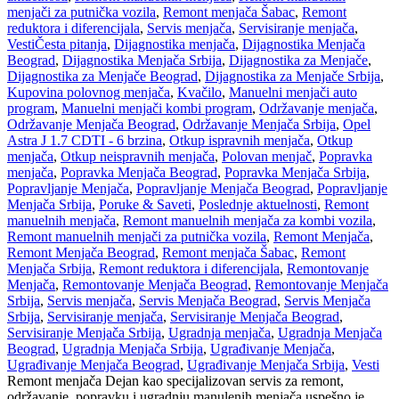
menjači za putnička vozila
,
Remont menjača Šabac
,
Remont
reduktora i diferencijala
,
Servis menjača
,
Servisiranje menjača
,
Vesti
Česta pitanja
,
Dijagnostika menjača
,
Dijagnostika Menjača
Beograd
,
Dijagnostika Menjača Srbija
,
Dijagnostika za Menjače
,
Dijagnostika za Menjače Beograd
,
Dijagnostika za Menjače Srbija
,
Kupovina polovnog menjača
,
Kvačilo
,
Manuelni menjači auto
program
,
Manuelni menjači kombi program
,
Održavanje menjača
,
Održavanje Menjača Beograd
,
Održavanje Menjača Srbija
,
Opel
Astra J 1.7 CDTI - 6 brzina
,
Otkup ispravnih menjača
,
Otkup
menjača
,
Otkup neispravnih menjača
,
Polovan menjač
,
Popravka
menjača
,
Popravka Menjača Beograd
,
Popravka Menjača Srbija
,
Popravljanje Menjača
,
Popravljanje Menjača Beograd
,
Popravljanje
Menjača Srbija
,
Poruke & Saveti
,
Poslednje aktuelnosti
,
Remont
manuelnih menjača
,
Remont manuelnih menjača za kombi vozila
,
Remont manuelnih menjači za putnička vozila
,
Remont Menjača
,
Remont Menjača Beograd
,
Remont menjača Šabac
,
Remont
Menjača Srbija
,
Remont reduktora i diferencijala
,
Remontovanje
Menjača
,
Remontovanje Menjača Beograd
,
Remontovanje Menjača
Srbija
,
Servis menjača
,
Servis Menjača Beograd
,
Servis Menjača
Srbija
,
Servisiranje menjača
,
Servisiranje Menjača Beograd
,
Servisiranje Menjača Srbija
,
Ugradnja menjača
,
Ugradnja Menjača
Beograd
,
Ugradnja Menjača Srbija
,
Ugrađivanje Menjača
,
Ugrađivanje Menjača Beograd
,
Ugrađivanje Menjača Srbija
,
Vesti
Remont menjača Dejan kao specijalizovan servis za remont,
održavanje, popravku i ugradnju manulenih menjača uspešno je