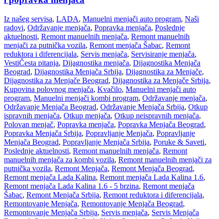
Iz našeg servisa
,
LADA
,
Manuelni menjači auto program
,
Naši
radovi
,
Održavanje menjača
,
Popravka menjača
,
Poslednje
aktuelnosti
,
Remont manuelnih menjača
,
Remont manuelnih
menjači za putnička vozila
,
Remont menjača Šabac
,
Remont
reduktora i diferencijala
,
Servis menjača
,
Servisiranje menjača
,
Vesti
Česta pitanja
,
Dijagnostika menjača
,
Dijagnostika Menjača
Beograd
,
Dijagnostika Menjača Srbija
,
Dijagnostika za Menjače
,
Dijagnostika za Menjače Beograd
,
Dijagnostika za Menjače Srbija
,
Kupovina polovnog menjača
,
Kvačilo
,
Manuelni menjači auto
program
,
Manuelni menjači kombi program
,
Održavanje menjača
,
Održavanje Menjača Beograd
,
Održavanje Menjača Srbija
,
Otkup
ispravnih menjača
,
Otkup menjača
,
Otkup neispravnih menjača
,
Polovan menjač
,
Popravka menjača
,
Popravka Menjača Beograd
,
Popravka Menjača Srbija
,
Popravljanje Menjača
,
Popravljanje
Menjača Beograd
,
Popravljanje Menjača Srbija
,
Poruke & Saveti
,
Poslednje aktuelnosti
,
Remont manuelnih menjača
,
Remont
manuelnih menjača za kombi vozila
,
Remont manuelnih menjači za
putnička vozila
,
Remont Menjača
,
Remont Menjača Beograd
,
Remont menjača Lada Kalina
,
Remont menjača Lada Kalina 1.6
,
Remont menjača Lada Kalina 1.6 - 5 brzina
,
Remont menjača
Šabac
,
Remont Menjača Srbija
,
Remont reduktora i diferencijala
,
Remontovanje Menjača
,
Remontovanje Menjača Beograd
,
Remontovanje Menjača Srbija
,
Servis menjača
,
Servis Menjača