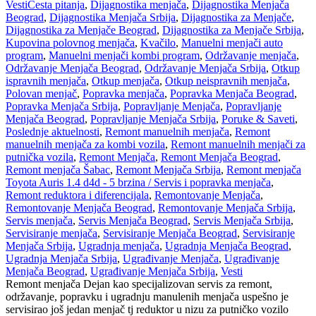
Vesti
Česta pitanja
,
Dijagnostika menjača
,
Dijagnostika Menjača
Beograd
,
Dijagnostika Menjača Srbija
,
Dijagnostika za Menjače
,
Dijagnostika za Menjače Beograd
,
Dijagnostika za Menjače Srbija
,
Kupovina polovnog menjača
,
Kvačilo
,
Manuelni menjači auto
program
,
Manuelni menjači kombi program
,
Održavanje menjača
,
Održavanje Menjača Beograd
,
Održavanje Menjača Srbija
,
Otkup
ispravnih menjača
,
Otkup menjača
,
Otkup neispravnih menjača
,
Polovan menjač
,
Popravka menjača
,
Popravka Menjača Beograd
,
Popravka Menjača Srbija
,
Popravljanje Menjača
,
Popravljanje
Menjača Beograd
,
Popravljanje Menjača Srbija
,
Poruke & Saveti
,
Poslednje aktuelnosti
,
Remont manuelnih menjača
,
Remont
manuelnih menjača za kombi vozila
,
Remont manuelnih menjači za
putnička vozila
,
Remont Menjača
,
Remont Menjača Beograd
,
Remont menjača Šabac
,
Remont Menjača Srbija
,
Remont menjača
Toyota Auris 1.4 d4d - 5 brzina / Servis i popravka menjača
,
Remont reduktora i diferencijala
,
Remontovanje Menjača
,
Remontovanje Menjača Beograd
,
Remontovanje Menjača Srbija
,
Servis menjača
,
Servis Menjača Beograd
,
Servis Menjača Srbija
,
Servisiranje menjača
,
Servisiranje Menjača Beograd
,
Servisiranje
Menjača Srbija
,
Ugradnja menjača
,
Ugradnja Menjača Beograd
,
Ugradnja Menjača Srbija
,
Ugrađivanje Menjača
,
Ugrađivanje
Menjača Beograd
,
Ugrađivanje Menjača Srbija
,
Vesti
Remont menjača Dejan kao specijalizovan servis za remont,
održavanje, popravku i ugradnju manulenih menjača uspešno je
servisirao još jedan menjač tj reduktor u nizu za putničko vozilo