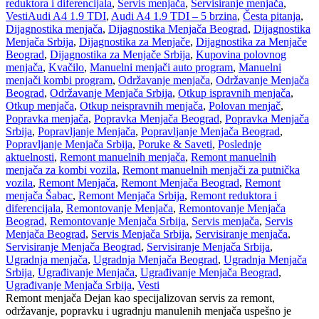
reduktora i diferencijala
,
Servis menjača
,
Servisiranje menjača
,
Vesti
Audi A4 1.9 TDI
,
Audi A4 1.9 TDI – 5 brzina
,
Česta pitanja
,
Dijagnostika menjača
,
Dijagnostika Menjača Beograd
,
Dijagnostika
Menjača Srbija
,
Dijagnostika za Menjače
,
Dijagnostika za Menjače
Beograd
,
Dijagnostika za Menjače Srbija
,
Kupovina polovnog
menjača
,
Kvačilo
,
Manuelni menjači auto program
,
Manuelni
menjači kombi program
,
Održavanje menjača
,
Održavanje Menjača
Beograd
,
Održavanje Menjača Srbija
,
Otkup ispravnih menjača
,
Otkup menjača
,
Otkup neispravnih menjača
,
Polovan menjač
,
Popravka menjača
,
Popravka Menjača Beograd
,
Popravka Menjača
Srbija
,
Popravljanje Menjača
,
Popravljanje Menjača Beograd
,
Popravljanje Menjača Srbija
,
Poruke & Saveti
,
Poslednje
aktuelnosti
,
Remont manuelnih menjača
,
Remont manuelnih
menjača za kombi vozila
,
Remont manuelnih menjači za putnička
vozila
,
Remont Menjača
,
Remont Menjača Beograd
,
Remont
menjača Šabac
,
Remont Menjača Srbija
,
Remont reduktora i
diferencijala
,
Remontovanje Menjača
,
Remontovanje Menjača
Beograd
,
Remontovanje Menjača Srbija
,
Servis menjača
,
Servis
Menjača Beograd
,
Servis Menjača Srbija
,
Servisiranje menjača
,
Servisiranje Menjača Beograd
,
Servisiranje Menjača Srbija
,
Ugradnja menjača
,
Ugradnja Menjača Beograd
,
Ugradnja Menjača
Srbija
,
Ugrađivanje Menjača
,
Ugrađivanje Menjača Beograd
,
Ugrađivanje Menjača Srbija
,
Vesti
Remont menjača Dejan kao specijalizovan servis za remont,
održavanje, popravku i ugradnju manulenih menjača uspešno je