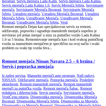
Beograd
,
Servis menjača Lada Kalin
,
Servis menjača Lada Kalina
,
Servis menjača Lada Kalina 1.6
,
Servis Menjača Srbija
,
Servisiranje
menjača
,
Servisiranje Menjača Beograd
,
Servisiranje Menjača
Srbija
,
Ugradnja menjača
,
Ugradnja Menjača Beograd
,
Ugradnja
Menjača Srbija
,
Ugrađivanje Menjača
,
Ugrađivanje Menjača
Beograd
,
Ugrađivanje Menjača Srbija
,
Vesti
Remont menjača Dejan kao specijalizovan servis za remont,
održavanje, popravku i ugradnju manulenih menjača uspešno je
servisirao još jedan menjač u nizu za putničko vozilo Lada Kalina
1.6 sa 5 brzina. Remontovanje menjača kao i kod svakog putničkog
vozila sa manuelnim menjačem je specifično na svoj način i svaki
problem za svaki tip vozila biva...
Remont menjača Nissan Navara 2.5 – 6 brzina /
Servis i popravka menjača
Iz našeg servisa
,
Manuelni menjači auto program
,
Naši radovi
,
NISSAN
,
Održavanje menjača
,
Popravka menjača
,
Poslednje
aktuelnosti
,
Remont manuelnih menjača
,
Remont manuelnih
menjači za putnička vozila
,
Remont menjača Šabac
,
Remont
reduktora i diferencijala
,
Servis menjača
,
Servisiranje menjača
,
Vesti
Česta pitanja
,
Dijagnostika menjača
,
Dijagnostika Menjača
Beograd
,
Dijagnostika Menjača Srbija
,
Dijagnostika za Menjače
,
Dijagnostika za Menjače Beograd
,
Dijagnostika za Menjače Srbija
,