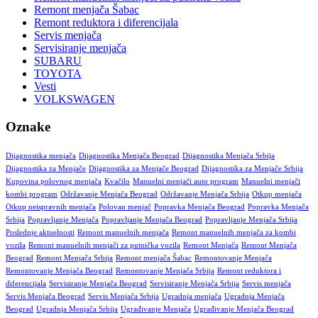
Remont menjača Šabac
Remont reduktora i diferencijala
Servis menjača
Servisiranje menjača
SUBARU
TOYOTA
Vesti
VOLKSWAGEN
Oznake
Dijagnostika menjača
Dijagnostika Menjača Beograd
Dijagnostika Menjača Srbija
Dijagnostika za Menjače
Dijagnostika za Menjače Beograd
Dijagnostika za Menjače Srbija
Kupovina polovnog menjača
Kvačilo
Manuelni menjači auto program
Manuelni menjači
kombi program
Održavanje Menjača Beograd
Održavanje Menjača Srbija
Otkup menjača
Otkup neispravnih menjača
Polovan menjač
Popravka Menjača Beograd
Popravka Menjača
Srbija
Popravljanje Menjača
Popravljanje Menjača Beograd
Popravljanje Menjača Srbija
Poslednje aktuelnosti
Remont manuelnih menjača
Remont manuelnih menjača za kombi
vozila
Remont manuelnih menjači za putnička vozila
Remont Menjača
Remont Menjača
Beograd
Remont Menjača Srbija
Remont menjača Šabac
Remontovanje Menjača
Remontovanje Menjača Beograd
Remontovanje Menjača Srbija
Remont reduktora i
diferencijala
Servisiranje Menjača Beograd
Servisiranje Menjača Srbija
Servis menjača
Servis Menjača Beograd
Servis Menjača Srbija
Ugradnja menjača
Ugradnja Menjača
Beograd
Ugradnja Menjača Srbija
Ugrađivanje Menjača
Ugrađivanje Menjača Beograd