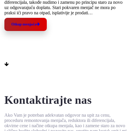
diferencijala, takođe nudimo i zamenu po principu staro za novo
uz odgovarajuću doplatu. Stari pokvaren menjač ne mora po
praksi ići pravo na otpad, isplativije je prodati…
Otkup menjača
Kontaktirajte nas
Ako Vam je potreban adekvatan odgovor na upit za cenu,
proceduru remontovanja menjača, reduktora ili diferencijala,
okvirne cene i načine otkupa menjala, kao i zamene staro za novo
i slično budite slobodni i pozovite nas, uputite nam kratak upit i mi