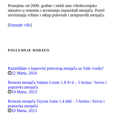
Postojimo od 2000. godine i stekli smo višedecenijsko
iskustvo u remontu i sevisiranju manuelnih menjača. Pored
servisiranja vršimo i otkup polovnih i neispravnih menjača.
[
Saznajte više
]
POSLEDNJE DODATO
Razmišljate o kupovini polovnog menjača za Vaše vozilo?
22 Marta, 2024
Remont menjača Subaru Leone 1.8 4×4 – 5 brzina / Servis i
popravka menjača
10 Marta, 2023
Remont menjača Toyota Auris 1.4 d4d – 5 brzina / Servis i
popravka menjača
10 Marta, 2023