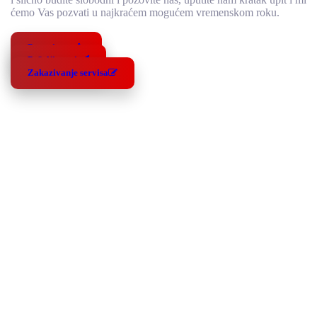
ćemo Vas pozvati u najkraćem mogućem vremenskom roku.
Pozovite nas
Pošaljite upit
Zakazivanje servisa
Saznajte prvi za najnovije prozivode koje imamo u našoj ponudi,
kao i dodatne podogdnosti koje nudimo.
Prijavite se na naš Newsletter
kako bi ste dobijali novosti
od nas.