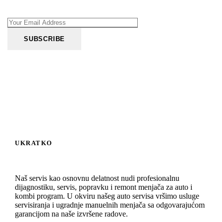
UKRATKO
Naš servis kao osnovnu delatnost nudi profesionalnu
dijagnostiku, servis, popravku i remont menjača za auto i
kombi program. U okviru našeg auto servisa vršimo usluge
servisiranja i ugradnje manuelnih menjača sa odgovarajućom
garancijom na naše izvršene radove.