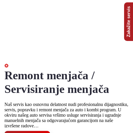
Zakažite servis
Remont menjača /
Servisiranje menjača
Naš servis kao osnovnu delatnost nudi profesionalnu dijagnostiku,
servis, popravku i remont menjača za auto i kombi program. U
okviru našeg auto servisa vršimo usluge servisiranja i ugradnje
manuelnih menjača sa odgovarajućom garancijom na naše
izvršene radove…