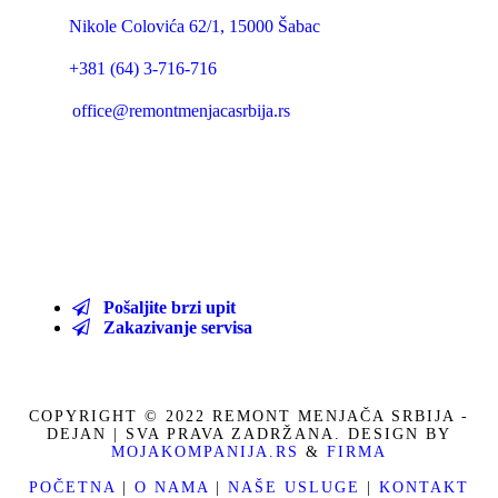
Nikole Colovića 62/1, 15000 Šabac
+381 (64) 3-716-716
office@remontmenjacasrbija.rs
Pošaljite brzi upit
Zakazivanje servisa
COPYRIGHT © 2022 REMONT MENJAČA SRBIJA -
DEJAN | SVA PRAVA ZADRŽANA. DESIGN BY
MOJAKOMPANIJA.RS
&
FIRMA
POČETNA
|
O NAMA
|
NAŠE USLUGE
|
KONTAKT