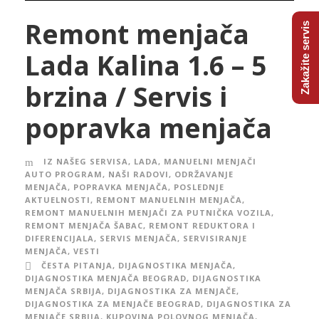
Remont menjača
Zakažite servis
Lada Kalina 1.6 – 5
brzina / Servis i
popravka menjača
IZ NAŠEG SERVISA
,
LADA
,
MANUELNI MENJAČI
AUTO PROGRAM
,
NAŠI RADOVI
,
ODRŽAVANJE
MENJAČA
,
POPRAVKA MENJAČA
,
POSLEDNJE
AKTUELNOSTI
,
REMONT MANUELNIH MENJAČA
,
REMONT MANUELNIH MENJAČI ZA PUTNIČKA VOZILA
,
REMONT MENJAČA ŠABAC
,
REMONT REDUKTORA I
DIFERENCIJALA
,
SERVIS MENJAČA
,
SERVISIRANJE
MENJAČA
,
VESTI
ČESTA PITANJA
,
DIJAGNOSTIKA MENJAČA
,
DIJAGNOSTIKA MENJAČA BEOGRAD
,
DIJAGNOSTIKA
MENJAČA SRBIJA
,
DIJAGNOSTIKA ZA MENJAČE
,
DIJAGNOSTIKA ZA MENJAČE BEOGRAD
,
DIJAGNOSTIKA ZA
MENJAČE SRBIJA
,
KUPOVINA POLOVNOG MENJAČA
,