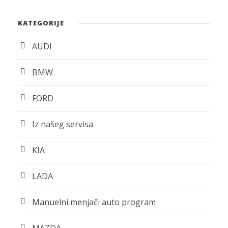
KATEGORIJE
AUDI
BMW
FORD
Iz našeg servisa
KIA
LADA
Manuelni menjači auto program