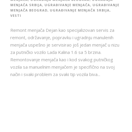
MENJAČA SRBIJA
,
UGRAĐIVANJE MENJAČA
,
UGRAĐIVANJE
MENJAČA BEOGRAD
,
UGRAĐIVANJE MENJAČA SRBIJA
,
VESTI
Remont menjača Dejan kao specijalizovan servis za
remont, održavanje, popravku i ugradnju manulenih
menjača uspešno je servisirao još jedan menjač u nizu
za putničko vozilo Lada Kalina 1.6 sa 5 brzina.
Remontovanje menjača kao i kod svakog putničkog
vozila sa manuelnim menjačem je specifično na svoj
način i svaki problem za svaki tip vozila biva...