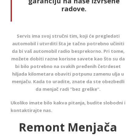
garanciju na naše izvršene
radove.
Servis ima svoj stručni tim, koji će pregledati
automobil i utvrditi šta je tačno potrebno učiniti
da bi vaš automobil radio besprekorno. Pri tome,
možete dobiti razne korisne savete kao što su da
bi bilo potrebno na svakih pređenih četrdeset
hiljada kilometara obaviti potpunu zamenu ulja u
menjaču. Kada to uradite, znate da ste obezbedli
da menjač radi “bez greške“.
Ukoliko imate bilo kakva pitanja, budite slobodni i
kontaktirajte nas.
Remont Menjača