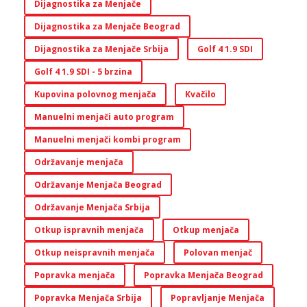
Dijagnostika za Menjače
Dijagnostika za Menjače Beograd
Dijagnostika za Menjače Srbija
Golf 4 1.9 SDI
Golf 4 1.9 SDI - 5 brzina
Kupovina polovnog menjača
Kvačilo
Manuelni menjači auto program
Manuelni menjači kombi program
Održavanje menjača
Održavanje Menjača Beograd
Održavanje Menjača Srbija
Otkup ispravnih menjača
Otkup menjača
Otkup neispravnih menjača
Polovan menjač
Popravka menjača
Popravka Menjača Beograd
Popravka Menjača Srbija
Popravljanje Menjača