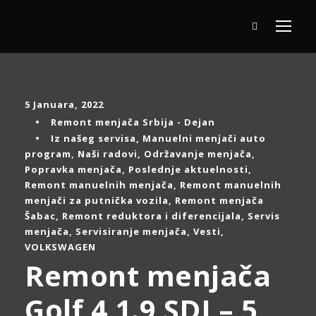
5 Januara, 2022
•
Remont menjača Srbija - Dejan
•
Iz našeg servisa
,
Manuelni menjači auto
program
,
Naši radovi
,
Održavanje menjača
,
Popravka menjača
,
Poslednje aktuelnosti
,
Remont manuelnih menjača
,
Remont manuelnih
menjači za putnička vozila
,
Remont menjača
Šabac
,
Remont reduktora i diferencijala
,
Servis
menjača
,
Servisiranje menjača
,
Vesti
,
VOLKSWAGEN
Remont menjača
Golf 4 1.9 SDI – 5