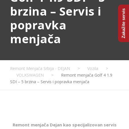
brzina – Servis i
Zakažite servis
popravka
menjača
Remont Menjača Srbija - DEJAN
>
Vozila
>
VOLKSWAGEN
>
Remont menjača Golf 4 1.9
SDI – 5 brzina – Servis i popravka menjača
Remont menjača Dejan kao specijalizovan servis