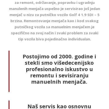
za remont, održavanje, popravku i ugradnju
manulenih menjača uspešno je servisirao još jedan
menjač u nizu za putničko vozilo Golf 4 1.9 SDI – 5
brzina. Remontovanje menjača kao i kod svakog
putničkog vozila sa manuelnim menjačem je
specifično na svoj način i svaki problem za svaki
tip vozila biva pojedinačno individualan.
Postojimo od 2000. godine i
stekli smo višedecenijsko
profesionalno iskustvo u
remontu i sevisiranju
manuelnih menjača.
Naš servis kao osnovnu